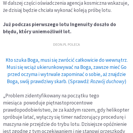
W dalszej części oświadczenia agencja kosmiczna wskazuje,
że dzisiaj będzie chciała wykonać koleją próbę lotu.
Już podczas pierwszego lotu Ingenuity doszło do
błędu, który uniemożliwił lot.
DEON.PL POLECA
Kto szuka Boga, musi się zwrócić całkowicie do wewnątrz.
Musi się wciąż ukierunkowywać na Boga, zawsze mieć Go
przed oczyma i wytrwale zapominać o sobie, aż znajdzie
Boga, swój prawdziwy skarb. (Sprawdź:
Rozwój duchowy
)
„Problem zidentyfikowany na początku tego
miesiąca powoduje piętnastoprocentowe
prawdopodobieństwo, że za każdym razem, gdy helikopter
spróbuje latać, wyłączy się timer nadzorujący procedurę i
maszyna nie przejdzie do trybu lotu. Dzisiejsze opóźnienie
jest zgodne z tym oczekiwaniem i nie stanowi przeszkody