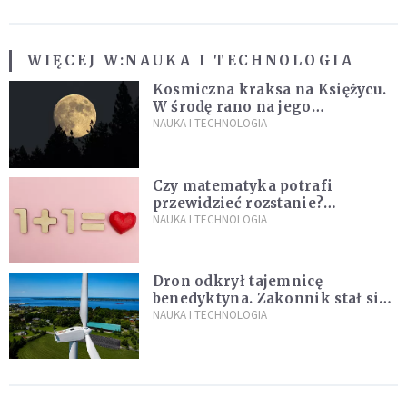
WIĘCEJ W:
NAUKA I TECHNOLOGIA
Kosmiczna kraksa na Księżycu.
W środę rano na jego
powierzchni dojdzie do
NAUKA I TECHNOLOGIA
niezwykłego zdarzenia
Czy matematyka potrafi
przewidzieć rozstanie?
Naukowcy stworzyli model
NAUKA I TECHNOLOGIA
miłości
Dron odkrył tajemnicę
benedyktyna. Zakonnik stał się
sławny
NAUKA I TECHNOLOGIA