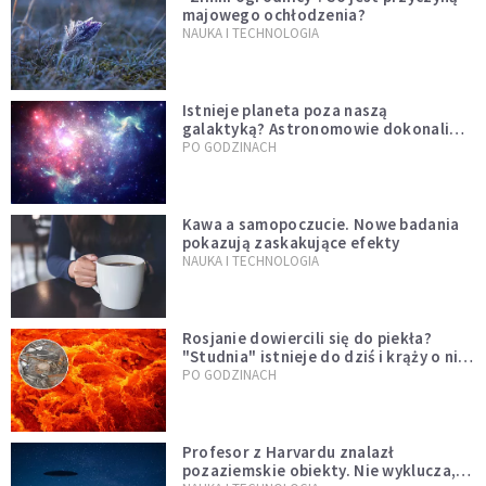
majowego ochłodzenia?
NAUKA I TECHNOLOGIA
Istnieje planeta poza naszą
galaktyką? Astronomowie dokonali
niezwykłego odkrycia
PO GODZINACH
Kawa a samopoczucie. Nowe badania
pokazują zaskakujące efekty
NAUKA I TECHNOLOGIA
Rosjanie dowiercili się do piekła?
"Studnia" istnieje do dziś i krąży o niej
legenda, w której jest ziarno prawdy
PO GODZINACH
Profesor z Harvardu znalazł
pozaziemskie obiekty. Nie wyklucza,