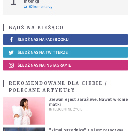
1
intencji
62 komentarzy
BĄDŹ NA BIEŻĄCO
ŚLEDŹ NAS NA FACEBOOKU
ŚLEDŹ NAS NA TWITTERZE
ŚLEDŹ NAS NA INSTAGRAMIE
REKOMENDOWANE DLA CIEBIE /
POLECANE ARTYKUŁY
Ziewanie jest zaraźliwe. Nawet w łonie
matki
INTELIGENTNE ŻYCIE
"Zimni ogrodnicy". Co jest przyczyną