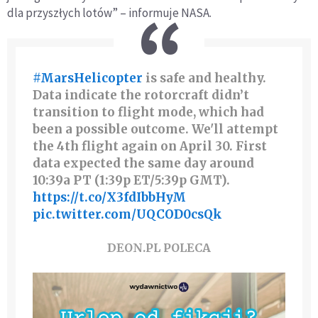
dla przyszłych lotów” – informuje NASA.
#MarsHelicopter
is safe and healthy.
Data indicate the rotorcraft didn’t
transition to flight mode, which had
been a possible outcome. We'll attempt
the 4th flight again on April 30. First
data expected the same day around
10:39a PT (1:39p ET/5:39p GMT).
https://t.co/X3fdIbbHyM
pic.twitter.com/UQCOD0csQk
DEON.PL POLECA