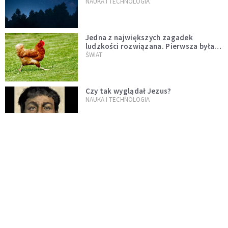
że "to technologia obcych"
NAUKA I TECHNOLOGIA
Jedna z największych zagadek
ludzkości rozwiązana. Pierwsza była
kura, a nie jajko
ŚWIAT
Czy tak wyglądał Jezus?
NAUKA I TECHNOLOGIA