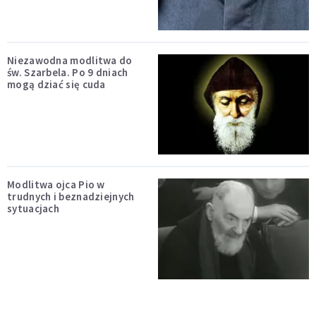
Niezawodna modlitwa do
św. Szarbela. Po 9 dniach
mogą dziać się cuda
Modlitwa ojca Pio w
trudnych i beznadziejnych
sytuacjach