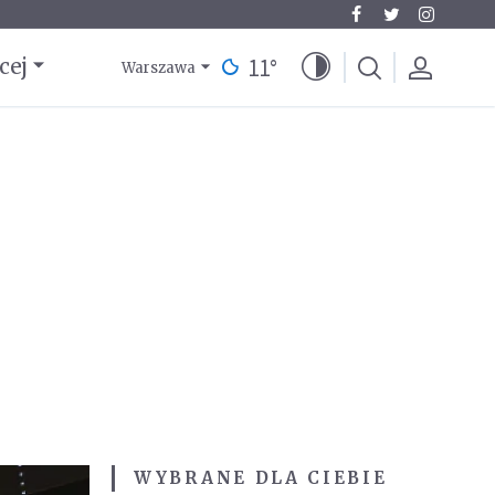
11
°
cej
Warszawa
WYBRANE DLA CIEBIE