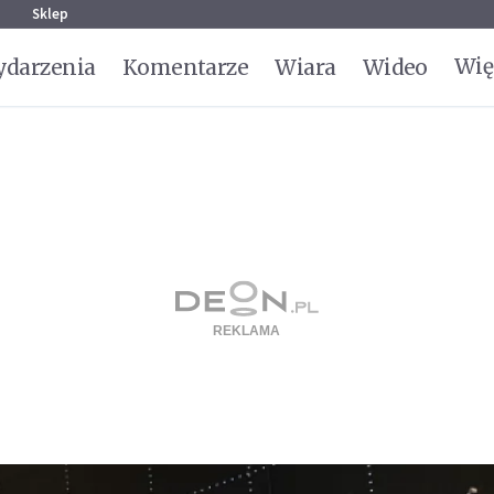
g
Sklep
Wię
darzenia
Komentarze
Wiara
Wideo