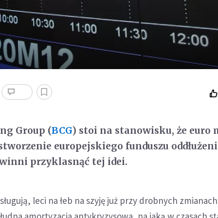
ng Group (
BCG
) stoi na stanowisku, że euro
 stworzenie europejskiego funduszu oddłuże
winni przyklasnąć tej idei.
osługują, leci na łeb na szyję już przy drobnych zmianach
złudna amortyzacja antykryzysowa, na jaką w czasach s