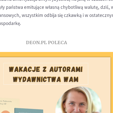
yły państwa emitujące własną chybotliwą walutę, dziś, 
nansowych, wszystkim odbija się czkawką i w ostateczn
ospodarkę.
DEON.PL POLECA