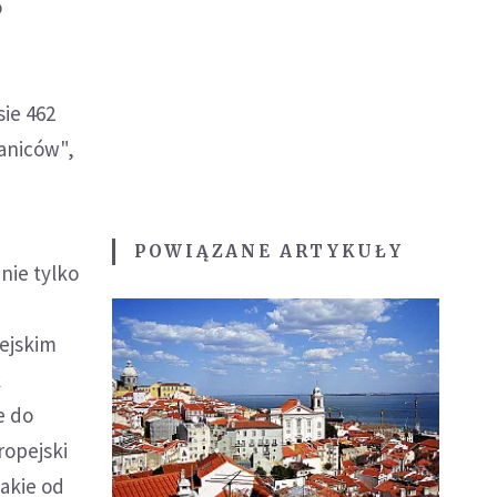
o
e
ie 462
taniców",
POWIĄZANE ARTYKUŁY
nie tylko
ejskim
k
e do
ropejski
akie od