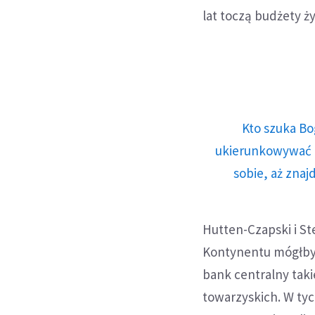
lat toczą budżety 
Kto szuka Bo
ukierunkowywać n
sobie, aż znaj
Hutten-Czapski i St
Kontynentu mógłby 
bank centralny takieg
towarzyskich. W tyc