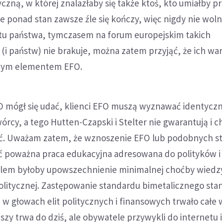
yczną, w której znalazłaby się także ktoś, kto umiałby 
ie ponad stan zawsze źle się kończy, więc nigdy nie wol
u państwa, tymczasem na forum europejskim takich
i państw) nie brakuje, można zatem przyjąć, że ich war
znym elementem EFO.
O mógł się udać, klienci EFO muszą wyznawać identycz
wórcy, a tego Hutten-Czapski i Stelter nie gwarantują i c
bić. Uważam zatem, że wznoszenie EFO lub podobnych s
 poważna praca edukacyjna adresowana do polityków i
celem byłoby upowszechnienie minimalnej choćby wiedz
olitycznej. Zastępowanie standardu bimetalicznego st
w głowach elit politycznych i finansowych trwało całe 
y trwa do dziś, ale obywatele przywykli do internetu 