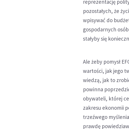
reprezentację polit
pozostałych, że życ
wpisywać do budżet
gospodarnych osób (
stałyby się koniec
Ale żeby pomysł EF
wartości, jak jego t
wiedzą, jak to zro
powinna poprzedzić
obywateli, której 
zakresu ekonomii p
trzeźwego myślenia 
prawdę powiedziawsz