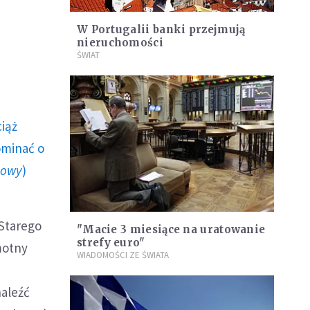
W Portugalii banki przejmują
nieruchomości
ŚWIAT
ciąż
ominać o
howy
)
 Starego
"Macie 3 miesiące na uratowanie
strefy euro"
motny
WIADOMOŚCI ZE ŚWIATA
naleźć