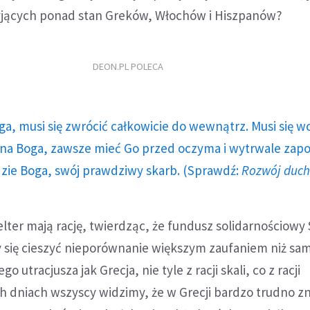
żyjących ponad stan Greków, Włochów i Hiszpanów?
DEON.PL POLECA
ga, musi się zwrócić całkowicie do wewnątrz. Musi się w
a Boga, zawsze mieć Go przed oczyma i wytrwale zap
dzie Boga, swój prawdziwy skarb. (Sprawdź:
Rozwój duc
elter mają rację, twierdząc, że fundusz solidarnościowy
się cieszyć nieporównanie większym zaufaniem niż sa
o utracjusza jak Grecja, nie tyle z racji skali, co z racji
h dniach wszyscy widzimy, że w Grecji bardzo trudno z