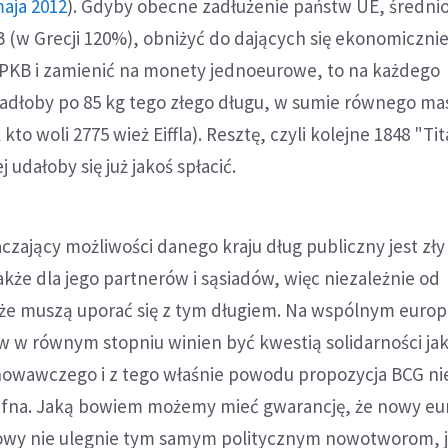
aja 2012
). Gdyby obecne zadłużenie państw UE, średni
(w Grecji 120%), obniżyć do dających się ekonomiczni
KB i zamienić na monety jednoeurowe, to na każdego
adłoby po 85 kg tego złego długu, w sumie równego mas
 kto woli 2775 wież Eiffla). Resztę, czyli kolejne 1848 "Ti
udałoby się już jakoś spłacić.
zający możliwości danego kraju dług publiczny jest zły 
także dla jego partnerów i sąsiadów, więc niezależnie od
kże muszą uporać się z tym długiem. Na wspólnym europ
w w równym stopniu winien być kwestią solidarności ja
owawczego i z tego właśnie powodu propozycja BCG ni
rafna. Jaką bowiem możemy mieć gwarancję, że nowy eu
wy nie ulegnie tym samym politycznym nowotworom, j