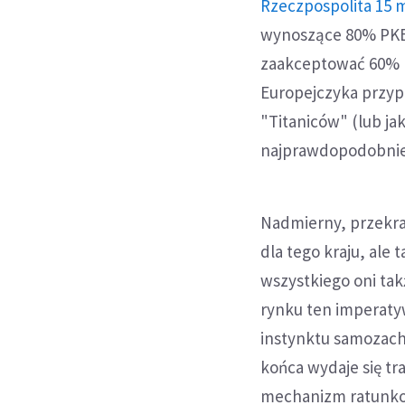
Rzeczpospolita 15 m
wynoszące 80% PKB 
zaakceptować 60% P
Europejczyka przyp
"Titaniców" (lub jak
najprawdopodobniej 
Nadmierny, przekrac
dla tego kraju, ale 
wszystkiego oni ta
rynku ten imperaty
instynktu samozach
końca wydaje się t
mechanizm ratunko