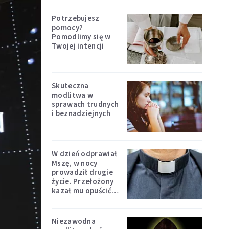
Potrzebujesz
pomocy?
Pomodlimy się w
Twojej intencji
Skuteczna
modlitwa w
sprawach trudnych
i beznadziejnych
W dzień odprawiał
Mszę, w nocy
prowadził drugie
życie. Przełożony
kazał mu opuścić
zakon
Niezawodna