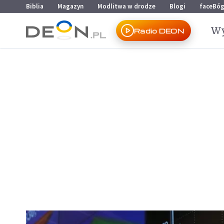
Przejdź do menu głównego
Przejdź do treści
Biblia
Magazyn
Modlitwa w drodze
Blogi
faceBó
Wy
Radio DEON