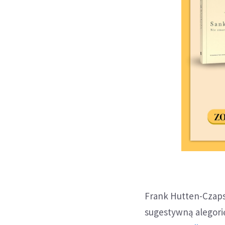
Frank Hutten-Czapsk
sugestywną alegorię