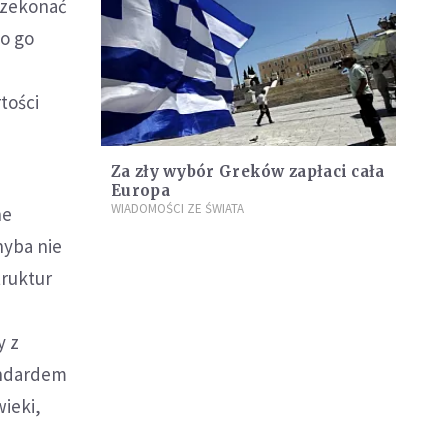
przekonać
no go
tości
Za zły wybór Greków zapłaci cała
Europa
WIADOMOŚCI ZE ŚWIATA
ne
hyba nie
truktur
y z
andardem
wieki,
i