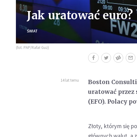
Jak uratować euro?
ŚWIAT
(fot. PAP/Rafał Guz)
14 lat temu
Boston Consulti
uratować przez
(EFO). Polacy po
Złoty, którym się p
głównych walut, a 