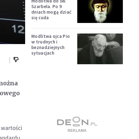
modlitwa do św.
Szarbela. Po 9
dniach mogą dziać
się cuda
Modlitwa ojca Pio
w trudnych i
beznadziejnych
sytuacjach
 można
niowego
 wartości
tandardu