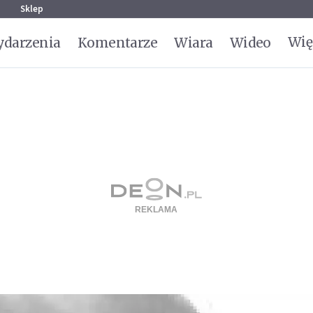
g
Sklep
Wię
darzenia
Komentarze
Wiara
Wideo