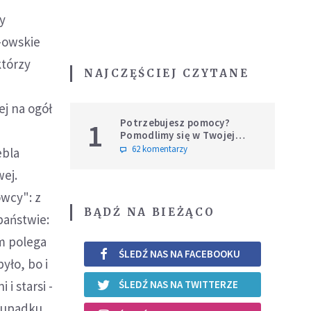
y
-owskie
którzy
NAJCZĘŚCIEJ CZYTANE
ę
ej na ogół
Potrzebujesz pomocy?
1
Pomodlimy się w Twojej
intencji
62 komentarzy
ebla
wej.
owcy": z
BĄDŹ NA BIEŻĄCO
państwie:
m polega
ŚLEDŹ NAS NA FACEBOOKU
yło, bo i
i starsi -
ŚLEDŹ NAS NA TWITTERZE
o upadku