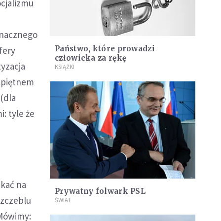
cjalizmu
uznacznego
Państwo, które prowadzi
fery
człowieka za rękę
tyzacja
KSIĄŻKI
t piętnem
(dla
: tyle że
ekać na
Prywatny folwark PSL
szczeblu
ŚWIAT
 Mówimy: