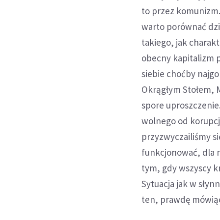
to przez komunizm.
warto porównać dziś 
takiego, jak charak
obecny kapitalizm p
siebie choćby najgo
Okrągłym Stołem, 
spore uproszczeni
wolnego od korupcj
przyzwyczailiśmy si
funkcjonować, dla n
tym, gdy wszyscy krz
Sytuacja jak w słyn
ten, prawdę mówiąc