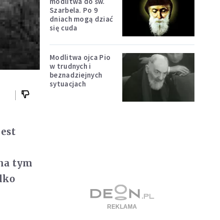
modlitwa do św.
Szarbela. Po 9
dniach mogą dziać
się cuda
Modlitwa ojca Pio
w trudnych i
beznadziejnych
sytuacjach
jest
 na tym
ylko