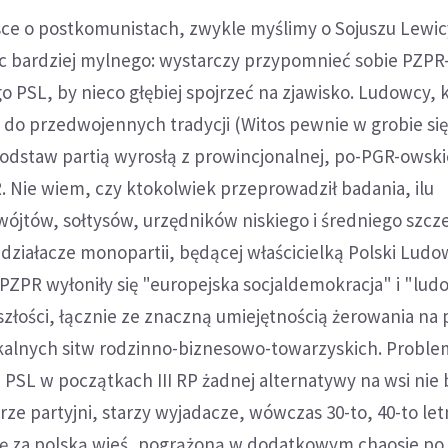
e o postkomunistach, zwykle myślimy o Sojuszu Lewic
c bardziej mylnego: wystarczy przypomnieć sobie PZPR
go PSL, by nieco głębiej spojrzeć na zjawisko. Ludowcy, 
 do przedwojennych tradycji (Witos pewnie w grobie si
odstaw partią wyrosłą z prowincjonalnej, po-PGR-owski
 Nie wiem, czy ktokolwiek przeprowadził badania, ilu
ójtów, sołtysów, urzędników niskiego i średniego szcz
i działacze monopartii, będącej właścicielką Polski Ludo
z PZPR wyłoniły się "europejska socjaldemokracja" i "lud
łości, łącznie ze znaczną umiejętnością żerowania na 
kalnych sitw rodzinno-biznesowo-towarzyskich. Proble
 PSL w początkach III RP żadnej alternatywy na wsi nie b
rze partyjni, starzy wyjadacze, wówczas 30-to, 40-to letni 
li się za polską wieś, pogrążoną w dodatkowym chaosie p