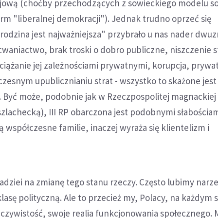
ojową (choćby przechodzących z sowieckiego modelu so
rm "liberalnej demokracji"). Jednak trudno oprzeć się
"rodzina jest najważniejsza" przybrało u nas nader dw
waniactwo, brak troski o dobro publiczne, niszczenie s
ciążanie jej zależnościami prywatnymi, korupcja, prywa
zesnym upublicznianiu strat - wszystko to skażone jes
i. Być może, podobnie jak w Rzeczpospolitej magnackiej 
zlachecką), III RP obarczona jest podobnymi słabościami
ą współczesne familie, inaczej wyraża się klientelizm i
dziei na zmianę tego stanu rzeczy. Często lubimy narz
lasę polityczną. Ale to przecież my, Polacy, na każdym 
czywistość, swoje realia funkcjonowania społecznego.