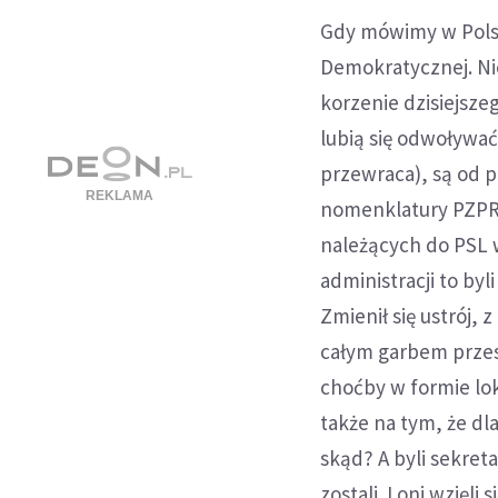
Gdy mówimy w Polsc
Demokratycznej. Ni
korzenie dzisiejsze
lubią się odwoływać
przewraca), są od p
nomenklatury PZPR.
należących do PSL w
administracji to byl
Zmienił się ustrój, 
całym garbem przesz
choćby w formie lo
także na tym, że dla
skąd? A byli sekreta
zostali. I oni wzię