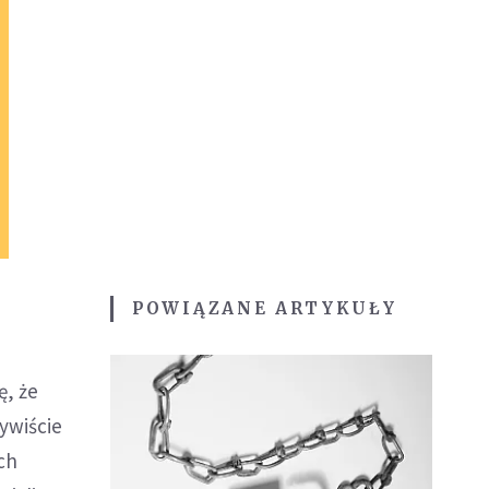
POWIĄZANE ARTYKUŁY
ę, że
zywiście
ch