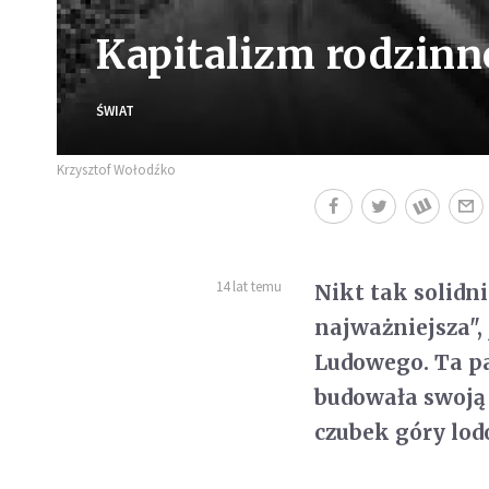
Kapitalizm rodzinn
ŚWIAT
Krzysztof Wołodźko
14 lat temu
Nikt tak solidni
najważniejsza",
Ludowego. Ta pa
budowała swoją p
czubek góry lod