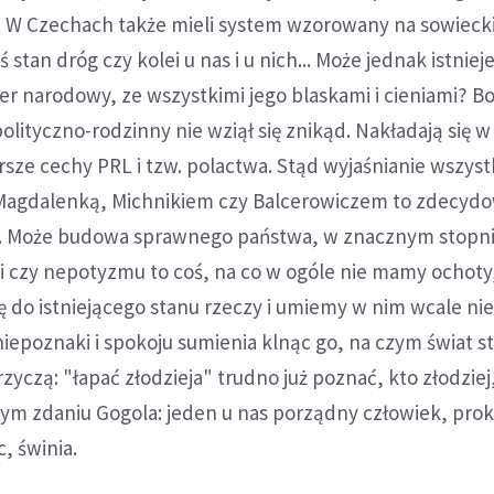
 W Czechach także mieli system wzorowany na sowieck
stan dróg czy kolei u nas i u nich... Może jednak istniej
ter narodowy, ze wszystkimi jego blaskami i cieniami? B
olityczno-rodzinny nie wziął się znikąd. Nakładają się w
rsze cechy PRL i tzw. polactwa. Stąd wyjaśnianie wszys
Magdalenką, Michnikiem czy Balcerowiczem to zdecyd
e. Może budowa sprawnego państwa, w znacznym stopn
i czy nepotyzmu to coś, na co w ogóle nie mamy ochoty
ę do istniejącego stanu rzeczy i umiemy w nim wcale nie
iepoznaki i spokoju sumienia klnąc go, na czym świat st
yczą: "łapać złodzieja" trudno już poznać, kto złodziej,
nym zdaniu Gogola: jeden u nas porządny człowiek, proku
, świnia.