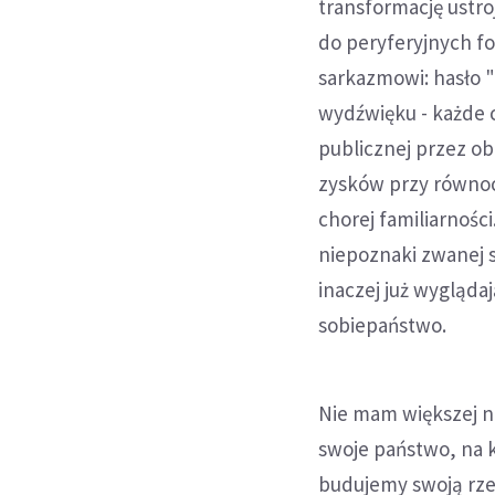
transformację ustr
do peryferyjnych fo
sarkazmowi: hasło 
wydźwięku - każde c
publicznej przez ob
zysków przy równoc
chorej familiarnośc
niepoznaki zwanej s
inaczej już wyglądaj
sobiepaństwo.
Nie mam większej na
swoje państwo, na k
budujemy swoją rze