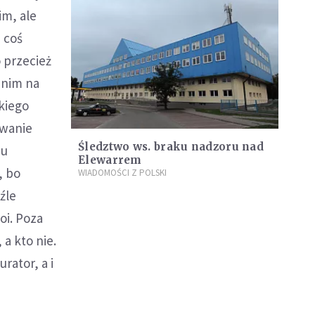
im, ale
e coś
o przecież
 nim na
tkiego
owanie
Śledztwo ws. braku nadzoru nad
iu
Elewarrem
, bo
WIADOMOŚCI Z POLSKI
źle
oi. Poza
 a kto nie.
rator, a i