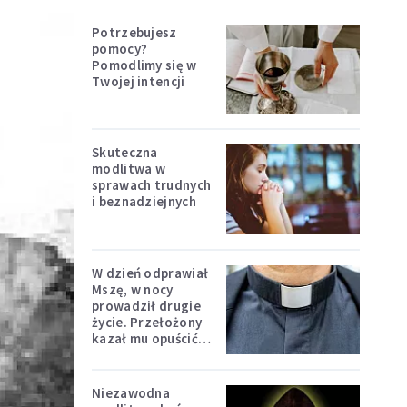
Potrzebujesz
pomocy?
Pomodlimy się w
Twojej intencji
Skuteczna
modlitwa w
sprawach trudnych
i beznadziejnych
W dzień odprawiał
Mszę, w nocy
prowadził drugie
życie. Przełożony
kazał mu opuścić
zakon
Niezawodna