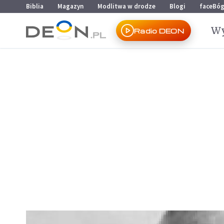
Przejdź do menu głównego
Przejdź do treści
Biblia
Magazyn
Modlitwa w drodze
Blogi
faceBó
Wy
Radio DEON