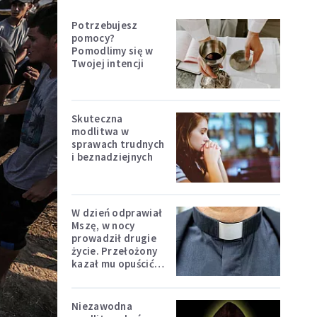
Potrzebujesz
pomocy?
Pomodlimy się w
Twojej intencji
Skuteczna
modlitwa w
sprawach trudnych
i beznadziejnych
W dzień odprawiał
Mszę, w nocy
prowadził drugie
życie. Przełożony
kazał mu opuścić
zakon
Niezawodna