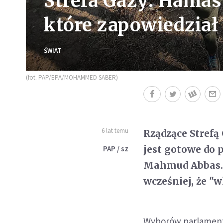
Strefa Gazy: Hamas
które zapowiedział
ŚWIAT
(fot. PAP/EPA/MOHAMMED SABER)
6 lat temu
Rządzące Strefą
jest gotowe do 
PAP / sz
Mahmud Abbas. P
wcześniej, że "w
Wyborów parlamentar