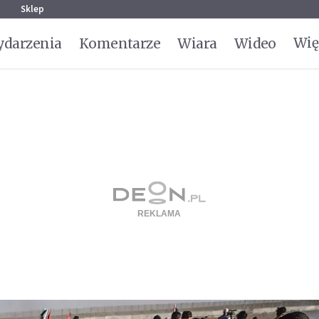
g
Sklep
Wię
darzenia
Komentarze
Wiara
Wideo