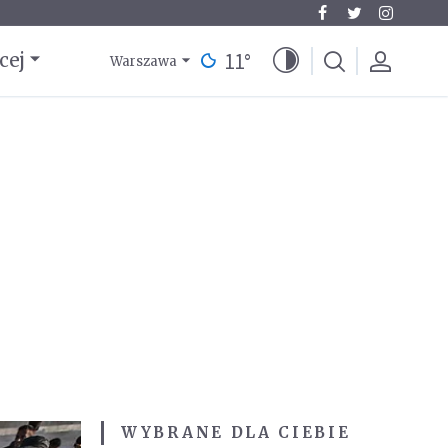
11
°
cej
Warszawa
WYBRANE DLA CIEBIE