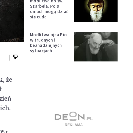
modlitwa do św.
Szarbela. Po 9
dniach mogą dziać
się cuda
Modlitwa ojca Pio
w trudnych i
beznadziejnych
sytuacjach
, że
ł
zień
ich.
5 r.