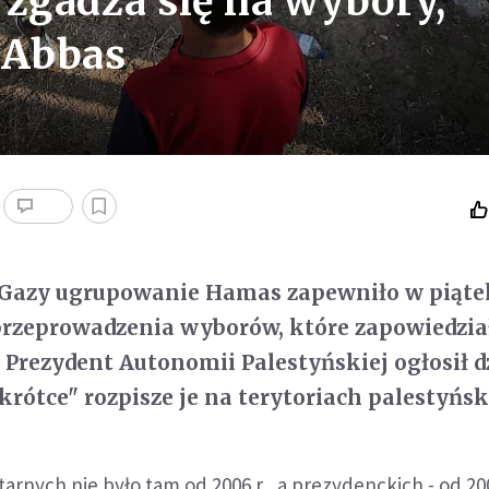
 zgadza się na wybory,
 Abbas
 Gazy ugrupowanie Hamas zapewniło w piątek
przeprowadzenia wyborów, które zapowiedzia
rezydent Autonomii Palestyńskiej ogłosił d
krótce" rozpisze je na terytoriach palestyńsk
nych nie było tam od 2006 r., a prezydenckich - od 200