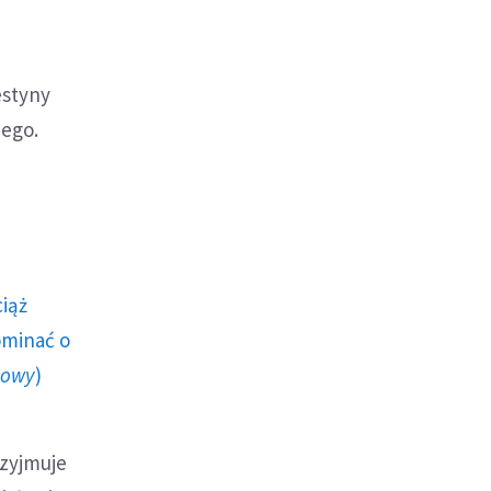
estyny
nego.
ciąż
ominać o
howy
)
rzyjmuje