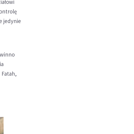
iałowi
ontrolę
e jedynie
owinno
ia
 Fatah,