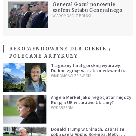
Generał Gocuł ponownie
szefem Sztabu Generalnego
WIADOMOŚCI Z POLSKI
REKOMENDOWANE DLA CIEBIE /
POLECANE ARTYKUŁY
Tragiczny finał górskiej wyprawy.
Diakon zginął w ataku niedźwiedzia
WIADOMOŚCI ZE ŚWIATA
Angela Merkel jako negocjator między
Rosją a UE w sprawie Ukrainy?
WYDARZENIA
Donald Trump w Chinach. Zabrał ze
sobą szefa Apple, Boeinga, Mety i