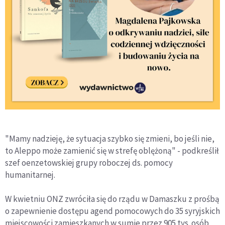
"Mamy nadzieję, że sytuacja szybko się zmieni, bo jeśli nie,
to Aleppo może zamienić się w strefę oblężoną" - podkreślił
szef oenzetowskiej grupy roboczej ds. pomocy
humanitarnej.
W kwietniu ONZ zwróciła się do rządu w Damaszku z prośbą
o zapewnienie dostępu agend pomocowych do 35 syryjskich
miejscowości zamieszkanych w sumie przez 905 tys. osób.