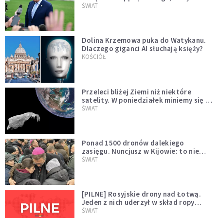
Muska
ŚWIAT
Dolina Krzemowa puka do Watykanu.
Dlaczego giganci AI słuchają księży?
KOŚCIÓŁ
Przeleci bliżej Ziemi niż niektóre
satelity. W poniedziałek miniemy się z
asteroidą, która poprzedzi znacznie
ŚWIAT
większego "gościa"
Ponad 1500 dronów dalekiego
zasięgu. Nuncjusz w Kijowie: to nie
wygląda na wolę zakończenia wojny
ŚWIAT
[PILNE] Rosyjskie drony nad Łotwą.
Jeden z nich uderzył w skład ropy
naftowej
ŚWIAT