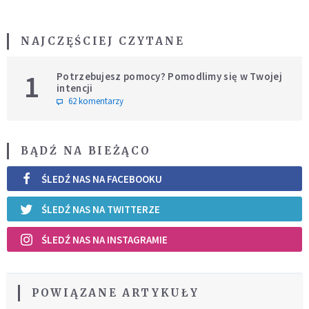
NAJCZĘŚCIEJ CZYTANE
1
Potrzebujesz pomocy? Pomodlimy się w Twojej
intencji
62 komentarzy
BĄDŹ NA BIEŻĄCO
ŚLEDŹ NAS NA FACEBOOKU
ŚLEDŹ NAS NA TWITTERZE
ŚLEDŹ NAS NA INSTAGRAMIE
POWIĄZANE ARTYKUŁY