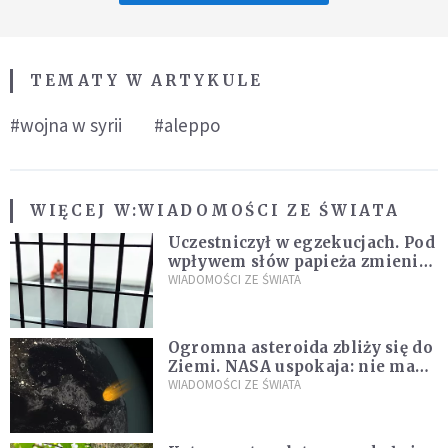
TEMATY W ARTYKULE
#wojna w syrii
#aleppo
WIĘCEJ W:
WIADOMOŚCI ZE ŚWIATA
Uczestniczył w egzekucjach. Pod
wpływem słów papieża zmienił
zdanie
WIADOMOŚCI ZE ŚWIATA
Ogromna asteroida zbliży się do
Ziemi. NASA uspokaja: nie ma
zagrożenia
WIADOMOŚCI ZE ŚWIATA