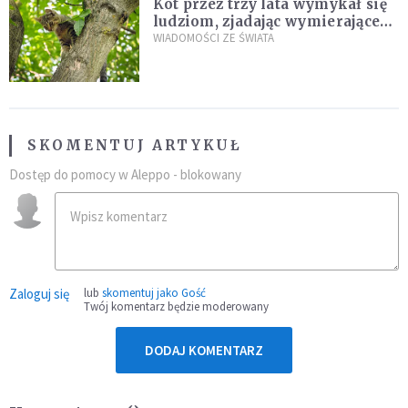
Kot przez trzy lata wymykał się
ludziom, zjadając wymierające
kaczki. W końcu popełnił
WIADOMOŚCI ZE ŚWIATA
fatalny błąd
SKOMENTUJ ARTYKUŁ
Dostęp do pomocy w Aleppo - blokowany
Zaloguj się
lub
skomentuj jako Gość
Twój komentarz będzie moderowany
DODAJ KOMENTARZ