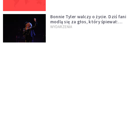
Bonnie Tyler walczy o życie. Dziś fani
modlą się za głos, który śpiewał:
"Lord, help me"
WYDARZENIA