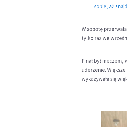
sobie, aż znaj
W sobotę przerwała 
tylko raz we wrześ
Finał był meczem, w
uderzenie. Większe 
wykazywała się więk