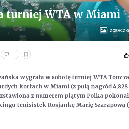
 turniej WTA w Miami
ZOBACZ G
ańska wygrała w sobotę turniej WTA Tour r
ardych kortach w Miami (z pulą nagród 4,82
 rozstawiona z numerem piątym Polka pokona
kingu tenisistek Rosjankę Marię Szarapową (n