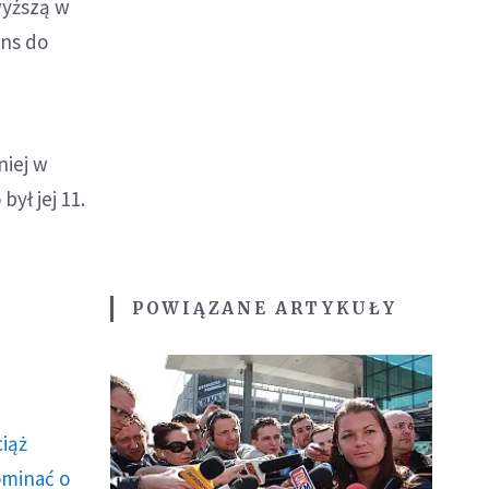
wyższą w
ans do
niej w
ył jej 11.
POWIĄZANE ARTYKUŁY
ciąż
ominać o