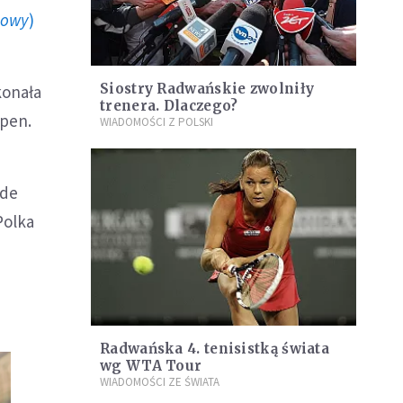
howy
)
Siostry Radwańskie zwolniły
konała
trenera. Dlaczego?
Open.
WIADOMOŚCI Z POLSKI
żde
Polka
Radwańska 4. tenisistką świata
wg WTA Tour
WIADOMOŚCI ZE ŚWIATA