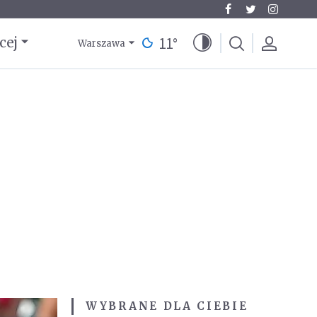
11
°
cej
Warszawa
WYBRANE DLA CIEBIE