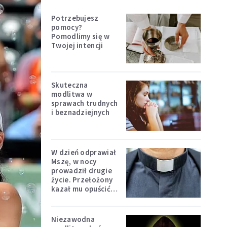
Potrzebujesz
pomocy?
Pomodlimy się w
Twojej intencji
Skuteczna
modlitwa w
sprawach trudnych
i beznadziejnych
W dzień odprawiał
Mszę, w nocy
prowadził drugie
życie. Przełożony
kazał mu opuścić
zakon
Niezawodna