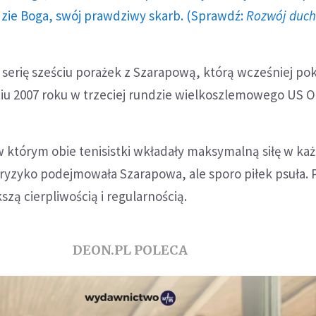
dzie Boga, swój prawdziwy skarb. (Sprawdź:
Rozwój duc
serię sześciu porażek z Szarapową, którą wcześniej po
niu 2007 roku w trzeciej rundzie wielkoszlemowego US 
 którym obie tenisistki wkładały maksymalną siłę w ka
ryzyko podejmowała Szarapowa, ale sporo piłek psuła. 
szą cierpliwością i regularnością.
DEON.PL POLECA