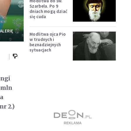
modlitwa do św.
Szarbela. Po 9
dniach mogą dziać
się cuda
ALERIĘ
Modlitwa ojca Pio
w trudnych i
beznadziejnych
sytuacjach
angi
8 mln
ła
r 2.)