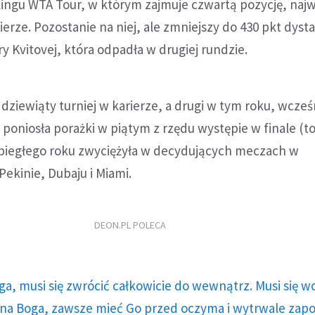
kingu WTA Tour, w którym zajmuje czwartą pozycję, naj
erze. Pozostanie na niej, ale zmniejszy do 430 pkt dyst
ry Kvitovej, która odpadła w drugiej rundzie.
ziewiąty turniej w karierze, a drugi w tym roku, wcześ
poniosła porażki w piątym z rzędu występie w finale (to b
 ubiegłego roku zwyciężyła w decydujących meczach w
Pekinie, Dubaju i Miami.
DEON.PL POLECA
ga, musi się zwrócić całkowicie do wewnątrz. Musi się w
a Boga, zawsze mieć Go przed oczyma i wytrwale zap