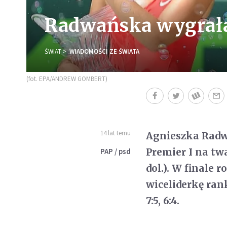
Radwańska wygrała
ŚWIAT
WIADOMOŚCI ZE ŚWIATA
(fot. EPA/ANDREW GOMBERT)
14 lat temu
Agnieszka Radw
Premier I na tw
PAP / psd
dol.). W finale
wiceliderkę ran
7:5, 6:4.