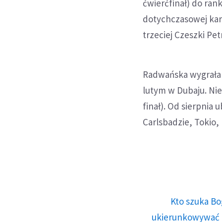
ćwierćfinał) do ran
dotychczasowej kari
trzeciej Czeszki Pet
Radwańska wygrała d
lutym w Dubaju. Nie 
finał). Od sierpnia
Carlsbadzie, Tokio, 
Kto szuka Bo
ukierunkowywać n