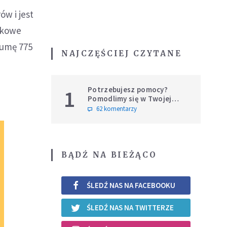
ów i jest
nikowe
sumę 775
NAJCZĘŚCIEJ CZYTANE
Potrzebujesz pomocy?
1
Pomodlimy się w Twojej
intencji
62 komentarzy
BĄDŹ NA BIEŻĄCO
ŚLEDŹ NAS NA FACEBOOKU
ŚLEDŹ NAS NA TWITTERZE