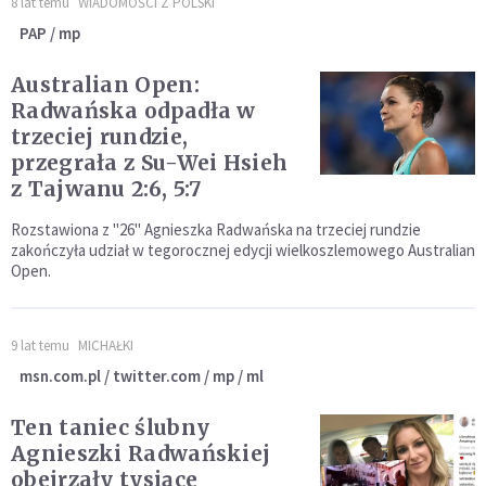
8 lat temu
WIADOMOŚCI Z POLSKI
PAP / mp
Australian Open:
Radwańska odpadła w
trzeciej rundzie,
przegrała z Su-Wei Hsieh
z Tajwanu 2:6, 5:7
Rozstawiona z "26" Agnieszka Radwańska na trzeciej rundzie
zakończyła udział w tegorocznej edycji wielkoszlemowego Australian
Open.
9 lat temu
MICHAŁKI
msn.com.pl / twitter.com / mp / ml
Ten taniec ślubny
Agnieszki Radwańskiej
obejrzały tysiące