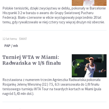
Polskie tenisistki, dzięki zwycięstwu w deblu, pokonały w Barcelonie
Hiszpanki 3:2 w barażu o awans do Grupy Światowej Pucharu
Federacji. Biało-czerwone w elicie występowały poprzednio 20 lat
temu, gdy rywalizowało w niej cztery razy więcej drużyn niż obecnie.
12 lat temu
ŚWIAT
PAP / mh
Turniej WTA w Miami:
Radwańska w 1/8 finału
Rozstawiona z numerem trzecim Agnieszka Radwańska pokonała
Rosjankę Jelenę Wiesninę (32.) 7:5, 6:3 i awansowała do 1/8 finału
tenisowego turnieju WTA Tour na twardych kortach w Miami (pula
nagród 5,43 mln dol.).