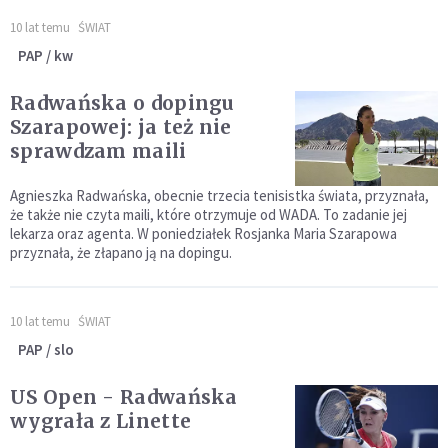
10 lat temu
ŚWIAT
PAP / kw
Radwańska o dopingu
Szarapowej: ja też nie
sprawdzam maili
Agnieszka Radwańska, obecnie trzecia tenisistka świata, przyznała,
że także nie czyta maili, które otrzymuje od WADA. To zadanie jej
lekarza oraz agenta. W poniedziałek Rosjanka Maria Szarapowa
przyznała, że złapano ją na dopingu.
10 lat temu
ŚWIAT
PAP / slo
US Open - Radwańska
wygrała z Linette