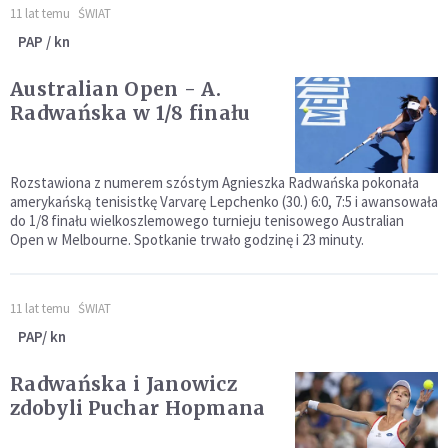
11 lat temu
ŚWIAT
PAP / kn
Australian Open - A.
Radwańska w 1/8 finału
Rozstawiona z numerem szóstym Agnieszka Radwańska pokonała
amerykańską tenisistkę Varvarę Lepchenko (30.) 6:0, 7:5 i awansowała
do 1/8 finału wielkoszlemowego turnieju tenisowego Australian
Open w Melbourne. Spotkanie trwało godzinę i 23 minuty.
11 lat temu
ŚWIAT
PAP/ kn
Radwańska i Janowicz
zdobyli Puchar Hopmana