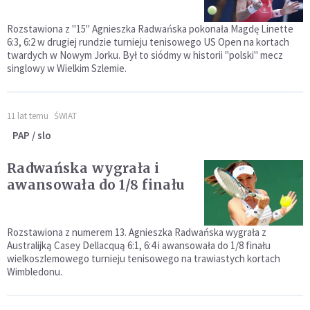
Rozstawiona z "15" Agnieszka Radwańska pokonała Magdę Linette
6:3, 6:2 w drugiej rundzie turnieju tenisowego US Open na kortach
twardych w Nowym Jorku. Był to siódmy w historii "polski" mecz
singlowy w Wielkim Szlemie.
11 lat temu
ŚWIAT
PAP / slo
Radwańska wygrała i
awansowała do 1/8 finału
Rozstawiona z numerem 13. Agnieszka Radwańska wygrała z
Australijką Casey Dellacquą 6:1, 6:4 i awansowała do 1/8 finału
wielkoszlemowego turnieju tenisowego na trawiastych kortach
Wimbledonu.