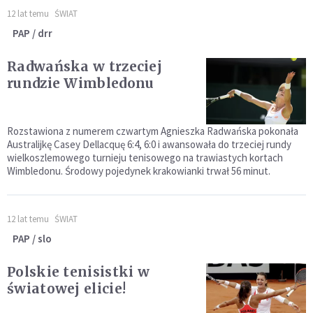
12 lat temu
ŚWIAT
PAP / drr
Radwańska w trzeciej
rundzie Wimbledonu
Rozstawiona z numerem czwartym Agnieszka Radwańska pokonała
Australijkę Casey Dellacquę 6:4, 6:0 i awansowała do trzeciej rundy
wielkoszlemowego turnieju tenisowego na trawiastych kortach
Wimbledonu. Środowy pojedynek krakowianki trwał 56 minut.
12 lat temu
ŚWIAT
PAP / slo
Polskie tenisistki w
światowej elicie!