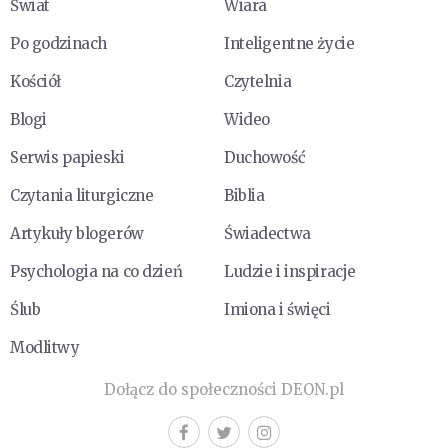
Świat
Wiara
Po godzinach
Inteligentne życie
Kościół
Czytelnia
Blogi
Wideo
Serwis papieski
Duchowość
Czytania liturgiczne
Biblia
Artykuły blogerów
Świadectwa
Psychologia na co dzień
Ludzie i inspiracje
Ślub
Imiona i święci
Modlitwy
Dołącz do społeczności DEON.pl