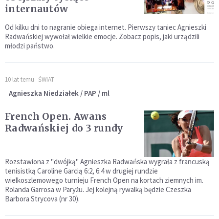
internautów
Od kilku dni to nagranie obiega internet. Pierwszy taniec Agnieszki
Radwańskiej wywołał wielkie emocje. Zobacz popis, jaki urządzili
młodzi państwo.
10 lat temu
ŚWIAT
Agnieszka Niedziałek / PAP / ml
French Open. Awans
Radwańskiej do 3 rundy
Rozstawiona z "dwójką" Agnieszka Radwańska wygrała z francuską
tenisistką Caroline Garcią 6:2, 6:4 w drugiej rundzie
wielkoszlemowego turnieju French Open na kortach ziemnych im.
Rolanda Garrosa w Paryżu. Jej kolejną rywalką będzie Czeszka
Barbora Strycova (nr 30).