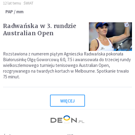
12 lat temu
ŚWIAT
PAP / mm
Radwańska w 3. rundzie
Australian Open
Rozstawiona z numerem piątym Agnieszka Radwańska pokonała
Białorusinkę Olgę Goworcową 6:0, 7:5 i awansowała do trzeciej rundy
wielkoszlemowego turnieju tenisowego Australian Open,
rozgrywanego na twardych kortach w Melbourne. Spotkanie trwało
75 minut.
WIĘCEJ