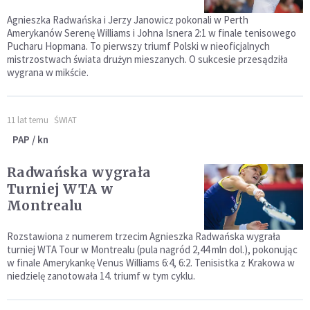
Agnieszka Radwańska i Jerzy Janowicz pokonali w Perth
Amerykanów Serenę Williams i Johna Isnera 2:1 w finale tenisowego
Pucharu Hopmana. To pierwszy triumf Polski w nieoficjalnych
mistrzostwach świata drużyn mieszanych. O sukcesie przesądziła
wygrana w mikście.
11 lat temu
ŚWIAT
PAP / kn
Radwańska wygrała
Turniej WTA w
Montrealu
Rozstawiona z numerem trzecim Agnieszka Radwańska wygrała
turniej WTA Tour w Montrealu (pula nagród 2,44 mln dol.), pokonując
w finale Amerykankę Venus Williams 6:4, 6:2. Tenisistka z Krakowa w
niedzielę zanotowała 14. triumf w tym cyklu.