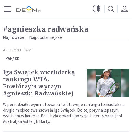
Przejdź do menu głównego
Przejdź do treści
#agnieszka radwańska
Najnowsze
Najpopularniejsze
4 lata temu
ŚWIAT
PAP/ kb
Iga Świątek wiceliderką
rankingu WTA.
Powtórzyła wyczyn
Agnieszki Radwańskiej
W poniedziałkowym notowaniu światowego rankingu tenisistek na
drugie miejsce awansowała Iga Świątek. Do tej pory najlepszym
wynikiem w karierze Polki była czwarta pozycja. Liderką nadal jest
Australijka Ashleigh Barty.