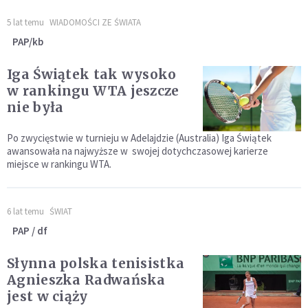
5 lat temu
WIADOMOŚCI ZE ŚWIATA
PAP/kb
Iga Świątek tak wysoko
w rankingu WTA jeszcze
nie była
Po zwycięstwie w turnieju w Adelajdzie (Australia) Iga Świątek
awansowała na najwyższe w swojej dotychczasowej karierze
miejsce w rankingu WTA.
6 lat temu
ŚWIAT
PAP / df
Słynna polska tenisistka
Agnieszka Radwańska
jest w ciąży