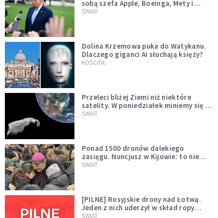
sobą szefa Apple, Boeinga, Mety i
Muska
ŚWIAT
Dolina Krzemowa puka do Watykanu.
Dlaczego giganci AI słuchają księży?
KOŚCIÓŁ
Przeleci bliżej Ziemi niż niektóre
satelity. W poniedziałek miniemy się z
asteroidą, która poprzedzi znacznie
ŚWIAT
większego "gościa"
Ponad 1500 dronów dalekiego
zasięgu. Nuncjusz w Kijowie: to nie
wygląda na wolę zakończenia wojny
ŚWIAT
[PILNE] Rosyjskie drony nad Łotwą.
Jeden z nich uderzył w skład ropy
naftowej
ŚWIAT