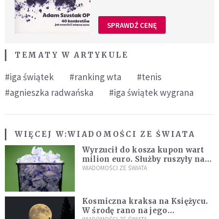
SPRAWDŹ CENĘ
TEMATY W ARTYKULE
#iga świątek
#ranking wta
#tenis
#agnieszka radwańska
#iga świątek wygrana
WIĘCEJ W:
WIADOMOŚCI ZE ŚWIATA
Wyrzucił do kosza kupon wart
milion euro. Służby ruszyły na
poszukiwania
WIADOMOŚCI ZE ŚWIATA
Kosmiczna kraksa na Księżycu.
W środę rano na jego