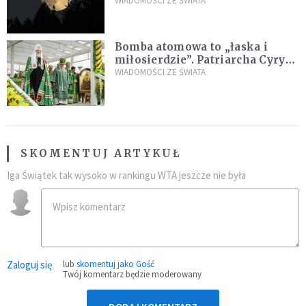
powierzchni dojdzie do
WIADOMOŚCI ZE ŚWIATA
niezwykłego zdarzenia
Bomba atomowa to „łaska i
miłosierdzie”. Patriarcha Cyryl
wychwala Putina
WIADOMOŚCI ZE ŚWIATA
SKOMENTUJ ARTYKUŁ
Iga Świątek tak wysoko w rankingu WTA jeszcze nie była
Zaloguj się
lub
skomentuj jako Gość
Twój komentarz będzie moderowany