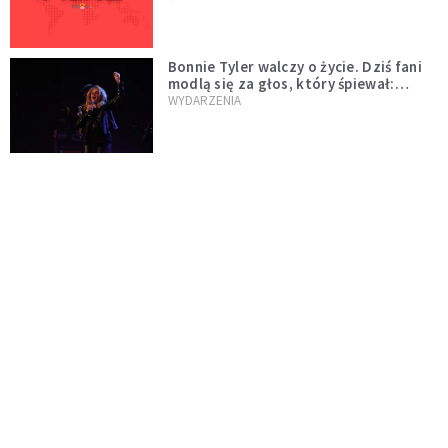
Bonnie Tyler walczy o życie. Dziś fani
modlą się za głos, który śpiewał:
"Lord, help me"
WYDARZENIA