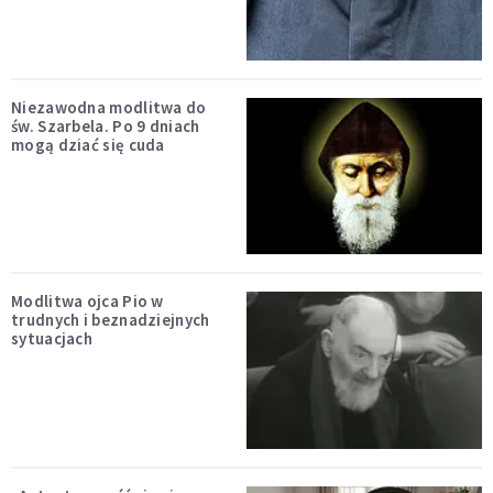
Niezawodna modlitwa do
św. Szarbela. Po 9 dniach
mogą dziać się cuda
Modlitwa ojca Pio w
trudnych i beznadziejnych
sytuacjach