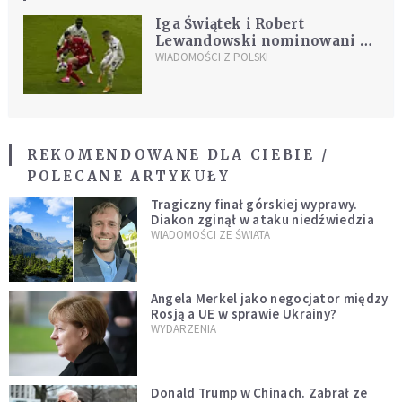
Iga Świątek i Robert
Lewandowski nominowani do
nagrody Laureusa
WIADOMOŚCI Z POLSKI
REKOMENDOWANE DLA CIEBIE /
POLECANE ARTYKUŁY
Tragiczny finał górskiej wyprawy.
Diakon zginął w ataku niedźwiedzia
WIADOMOŚCI ZE ŚWIATA
Angela Merkel jako negocjator między
Rosją a UE w sprawie Ukrainy?
WYDARZENIA
Donald Trump w Chinach. Zabrał ze