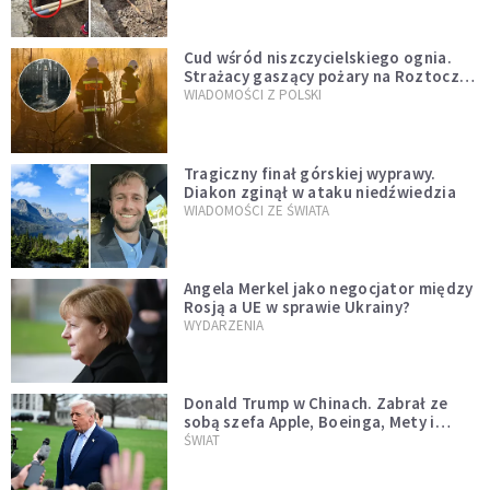
Cud wśród niszczycielskiego ognia.
Strażacy gaszący pożary na Roztoczu
opublikowali niezwykłe zdjęcie
WIADOMOŚCI Z POLSKI
Tragiczny finał górskiej wyprawy.
Diakon zginął w ataku niedźwiedzia
WIADOMOŚCI ZE ŚWIATA
Angela Merkel jako negocjator między
Rosją a UE w sprawie Ukrainy?
WYDARZENIA
Donald Trump w Chinach. Zabrał ze
sobą szefa Apple, Boeinga, Mety i
Muska
ŚWIAT