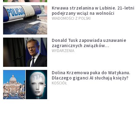
Krwawa strzelanina w Lubinie. 21-letni
podejrzany wciąż na wolności
WIADOMOŚCI Z POLSKI
Donald Tusk zapowiada uznawanie
zagranicznych związków
jednopłciowych. "Państwo oblało ten
WYDARZENIA
test"
Dolina Krzemowa puka do Watykanu.
Dlaczego giganci AI słuchają księży?
KOŚCIÓŁ