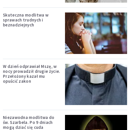
Skuteczna modlitwa w
sprawach trudnych i
beznadziejnych
W dzień odprawiał Mszę, w
nocy prowadził drugie życie.
Przełożony kazał mu
opuścić zakon
Niezawodna modlitwa do
św. Szarbela. Po 9 dniach
mogą dziać się cuda