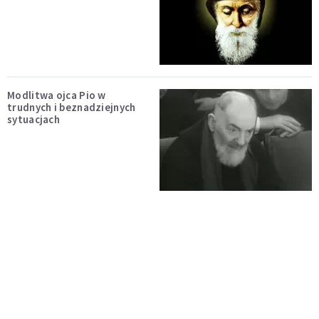
Modlitwa ojca Pio w
trudnych i beznadziejnych
sytuacjach