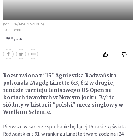
(fot. EPA/JASON SZENES)
10 lat temu
PAP / slo
Rozstawiona z "15" Agnieszka Radwańska
pokonała Magdę Linette 6:3, 6:2 w drugiej
rundzie turnieju tenisowego US Open na
kortach twardych w Nowym Jorku. Był to
siódmy w historii "polski" mecz singlowy w
Wielkim Szlemie.
Pierwsze w karierze spotkanie będącej 15. rakietą świata
Radwańskiej z 91. w rankingu Linette trwało godzinę i 24