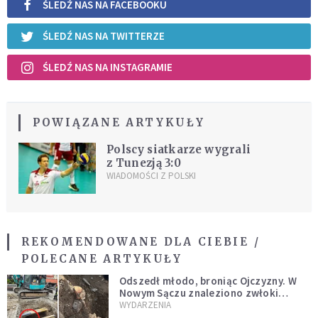
ŚLEDŹ NAS NA FACEBOOKU
ŚLEDŹ NAS NA TWITTERZE
ŚLEDŹ NAS NA INSTAGRAMIE
POWIĄZANE ARTYKUŁY
Polscy siatkarze wygrali
z Tunezją 3:0
WIADOMOŚCI Z POLSKI
REKOMENDOWANE DLA CIEBIE /
POLECANE ARTYKUŁY
Odszedł młodo, broniąc Ojczyzny. W
Nowym Sączu znaleziono zwłoki
mężczyzny z czasów potopu
WYDARZENIA
szwedzkiego