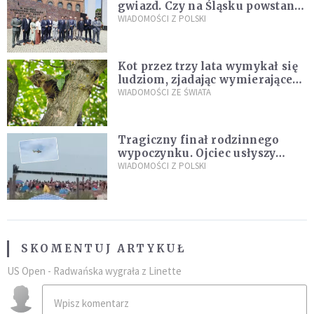
gwiazd. Czy na Śląsku powstanie
„Dolina Krzemowa”?
WIADOMOŚCI Z POLSKI
Kot przez trzy lata wymykał się
ludziom, zjadając wymierające
kaczki. W końcu popełnił
WIADOMOŚCI ZE ŚWIATA
fatalny błąd
Tragiczny finał rodzinnego
wypoczynku. Ojciec usłyszy
zarzuty
WIADOMOŚCI Z POLSKI
SKOMENTUJ ARTYKUŁ
US Open - Radwańska wygrała z Linette