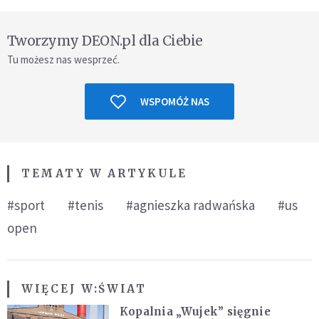
Tworzymy DEON.pl dla Ciebie
Tu możesz nas wesprzeć.
WSPOMÓŻ NAS
TEMATY W ARTYKULE
#sport
#tenis
#agnieszka radwańska
#us
open
WIĘCEJ W:
ŚWIAT
Kopalnia „Wujek” sięgnie