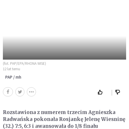
(fot. PAP/EPA/RHONA WISE)
12 lat temu
PAP / mh
Rozstawiona z numerem trzecim Agnieszka
Radwańska pokonała Rosjankę Jelenę Wiesninę
(32.) 7:5, 6:3 i awansowała do 1/8 finału