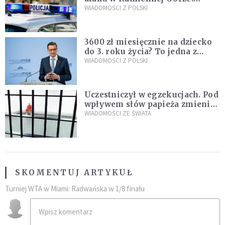
Policja zatrzymała dwóch
WIADOMOŚCI Z POLSKI
nastolatków
3600 zł miesięcznie na dziecko
do 3. roku życia? To jedna z
propozycji programu "Rozwój
WIADOMOŚCI Z POLSKI
Plus"
Uczestniczył w egzekucjach. Pod
wpływem słów papieża zmienił
zdanie
WIADOMOŚCI ZE ŚWIATA
SKOMENTUJ ARTYKUŁ
Turniej WTA w Miami: Radwańska w 1/8 finału