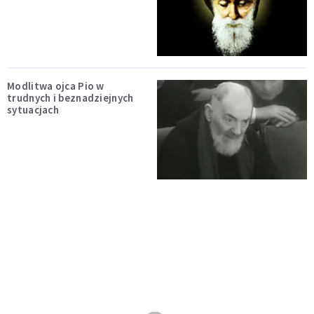
Modlitwa ojca Pio w
trudnych i beznadziejnych
sytuacjach