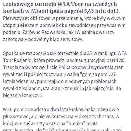
tenisowego turnieju WTA Tour na twardych
kortach w Miami (pula nagród 5,43 mln dol.).
Pierwszy set obfitował w przełamania, które były w dużym
stopniu efektem pomyłek obu zawodniczek przy własnym
podaniu. Zarówno Radwańska, jak i Wiesnina dwa razy
zanotowały podwójny błąd serwisowy.
Spotkanie rozpoczęło się korzystnie dla 35. w rankingu WTA
Tour Rosjanki, która prowadziła w inauguracyjnej partii 2:0.
Trzecia na światowej liście Polka po chwili wyrównała stan
rywalizacji i później toczyła się walka "gem za gem". 27-
letnia Wiesnina, pamiętając o niedawnych problemach
rywalki z kolanem, starała się zmusić ją jak najczęściej do
biegania i zmęczyć.
W 10. gemie młodsza o dwa lata krakowianka miała dwie
piłki setowe, ale nie wykorzystała żadnej z tych szans. W
kolejnym zaś aż trzy okazje na "breaka" miała
przeciwniczka, ale "Isia" zdołała wyjść obronną ręką z tej