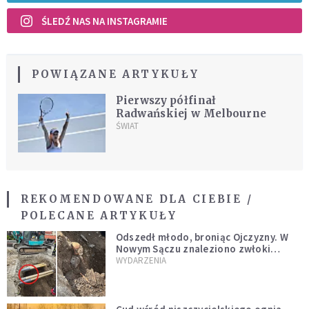
ŚLEDŹ NAS NA INSTAGRAMIE
POWIĄZANE ARTYKUŁY
Pierwszy półfinał
Radwańskiej w Melbourne
ŚWIAT
REKOMENDOWANE DLA CIEBIE /
POLECANE ARTYKUŁY
Odszedł młodo, broniąc Ojczyzny. W
Nowym Sączu znaleziono zwłoki
mężczyzny z czasów potopu
WYDARZENIA
szwedzkiego