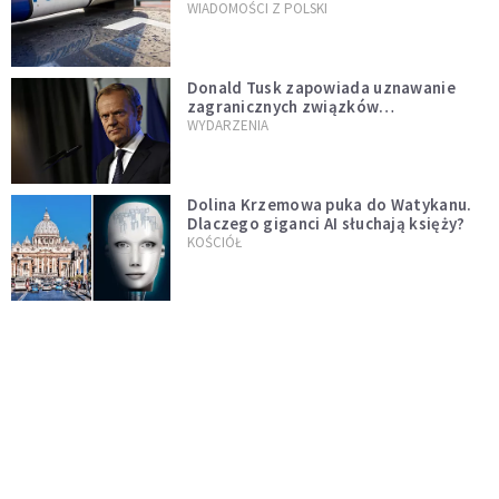
WIADOMOŚCI Z POLSKI
Donald Tusk zapowiada uznawanie
zagranicznych związków
jednopłciowych. "Państwo oblało ten
WYDARZENIA
test"
Dolina Krzemowa puka do Watykanu.
Dlaczego giganci AI słuchają księży?
KOŚCIÓŁ