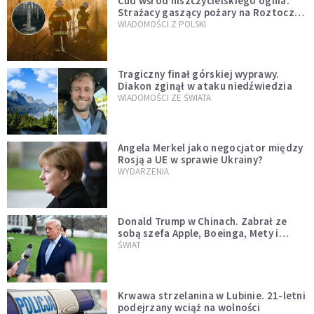
Cud wśród niszczycielskiego ognia.
Strażacy gaszący pożary na Roztoczu
opublikowali niezwykłe zdjęcie
WIADOMOŚCI Z POLSKI
Tragiczny finał górskiej wyprawy.
Diakon zginął w ataku niedźwiedzia
WIADOMOŚCI ZE ŚWIATA
Angela Merkel jako negocjator między
Rosją a UE w sprawie Ukrainy?
WYDARZENIA
Donald Trump w Chinach. Zabrał ze
sobą szefa Apple, Boeinga, Mety i
Muska
ŚWIAT
Krwawa strzelanina w Lubinie. 21-letni
podejrzany wciąż na wolności