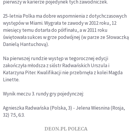
pierwszy w karierze pojedynek tych zawodniczek.
25-letnia Polka ma dobre wspomnienia z dotychczasowych
występów w Miami. Wygrała te zawody w 2012 roku, 12
miesięcy temu dotarła do półfinału, a w 2011 roku
świętowała sukces w grze podwójnej (w parze ze Słowaczką
Danielą Hantuchovą).
Na pierwszej rundzie występ w tegorocznej edycji
zakończyła młodsza z sióstr Radwańskich Urszula i
Katarzyna Piter. Kwalifikacji nie przebrnęła z kolei Magda
Linette.
Wynik meczu 3. rundy gry pojedynczej:
Agnieszka Radwańska (Polska, 3) - Jelena Wiesnina (Rosja,
32) 7:5, 6:3.
DEON.PL POLECA