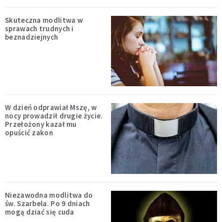
Skuteczna modlitwa w
sprawach trudnych i
beznadziejnych
W dzień odprawiał Mszę, w
nocy prowadził drugie życie.
Przełożony kazał mu
opuścić zakon
Niezawodna modlitwa do
św. Szarbela. Po 9 dniach
mogą dziać się cuda