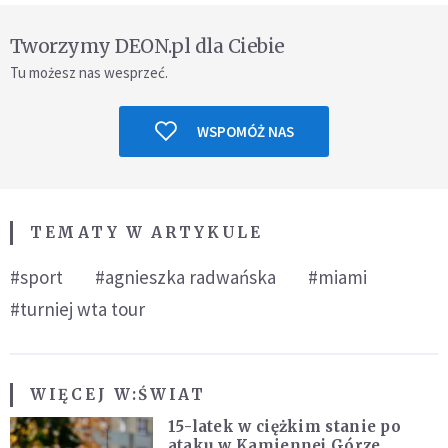
Tworzymy DEON.pl dla Ciebie
Tu możesz nas wesprzeć.
WSPOMÓŻ NAS
TEMATY W ARTYKULE
#sport
#agnieszka radwańska
#miami
#turniej wta tour
WIĘCEJ W:
ŚWIAT
15-latek w ciężkim stanie po
ataku w Kamiennej Górze.