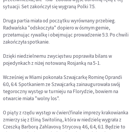
sytuacji. Set zakończył się wygraną Polki 7:5.
Druga partia miała od początku wyrównany przebieg.
Radwańska "odskoczyła" dopiero w ósmym gemie,
przełamując rywalkę i obejmując prowadzenie 5:3. Po chwili
zakończyła spotkanie.
Dzięki niedzielnemu zwycięstwu poprawiła bilans w
pojedynkach z niżej notowaną Rosjanką na 5-1.
Wcześniej w Miami pokonała Szwajcarkę Rominę Oprandi
6:0, 6:4. Spotkaniem ze Szwajcarką zainaugurowała swój
tegoroczny występ w turnieju na Florydzie, bowiem na
otwarcie miała "wolny los".
O piąty z rzędu występ w ćwierćfinale imprezy krakowianka
zmierzy się z Eliną Switoliną, która w niedzielę wygrała z
Czeszką Barborą Zahlavovą Strycovą 4:6, 6:4, 6:1. Będzie to