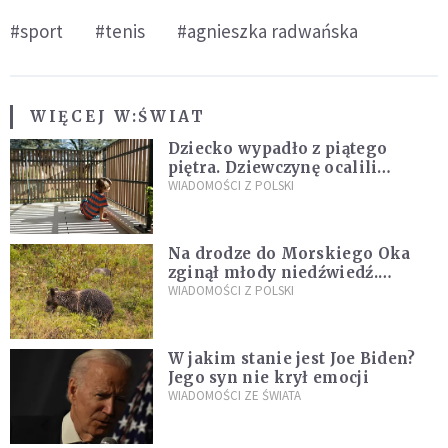
#sport
#tenis
#agnieszka radwańska
WIĘCEJ W:
ŚWIAT
Dziecko wypadło z piątego
piętra. Dziewczynę ocalili
sąsiedzi
WIADOMOŚCI Z POLSKI
Na drodze do Morskiego Oka
zginął młody niedźwiedź.
Sprawę bada Policja i TPN
WIADOMOŚCI Z POLSKI
W jakim stanie jest Joe Biden?
Jego syn nie krył emocji
WIADOMOŚCI ZE ŚWIATA