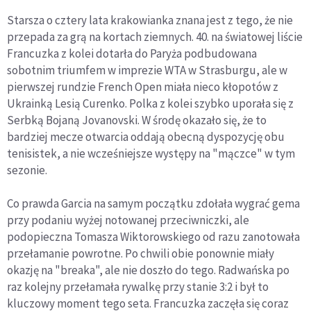
Starsza o cztery lata krakowianka znana jest z tego, że nie
przepada za grą na kortach ziemnych. 40. na światowej liście
Francuzka z kolei dotarła do Paryża podbudowana
sobotnim triumfem w imprezie WTA w Strasburgu, ale w
pierwszej rundzie French Open miała nieco kłopotów z
Ukrainką Lesią Curenko. Polka z kolei szybko uporała się z
Serbką Bojaną Jovanovski. W środę okazało się, że to
bardziej mecze otwarcia oddają obecną dyspozycję obu
tenisistek, a nie wcześniejsze występy na "mączce" w tym
sezonie.
Co prawda Garcia na samym początku zdołała wygrać gema
przy podaniu wyżej notowanej przeciwniczki, ale
podopieczna Tomasza Wiktorowskiego od razu zanotowała
przełamanie powrotne. Po chwili obie ponownie miały
okazję na "breaka", ale nie doszło do tego. Radwańska po
raz kolejny przełamała rywalkę przy stanie 3:2 i był to
kluczowy moment tego seta. Francuzka zaczęła się coraz