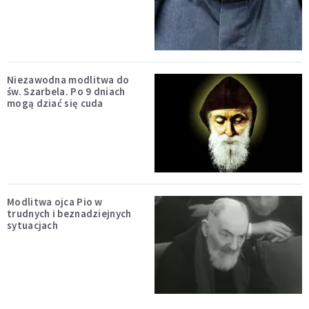
Niezawodna modlitwa do
św. Szarbela. Po 9 dniach
mogą dziać się cuda
Modlitwa ojca Pio w
trudnych i beznadziejnych
sytuacjach