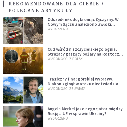
REKOMENDOWANE DLA CIEBIE /
POLECANE ARTYKUŁY
Odszedł młodo, broniąc Ojczyzny. W
Nowym Sączu znaleziono zwłoki
mężczyzny z czasów potopu
WYDARZENIA
szwedzkiego
Cud wśród niszczycielskiego ognia.
Strażacy gaszący pożary na Roztoczu
opublikowali niezwykłe zdjęcie
WIADOMOŚCI Z POLSKI
Tragiczny finał górskiej wyprawy.
Diakon zginął w ataku niedźwiedzia
WIADOMOŚCI ZE ŚWIATA
Angela Merkel jako negocjator między
Rosją a UE w sprawie Ukrainy?
WYDARZENIA