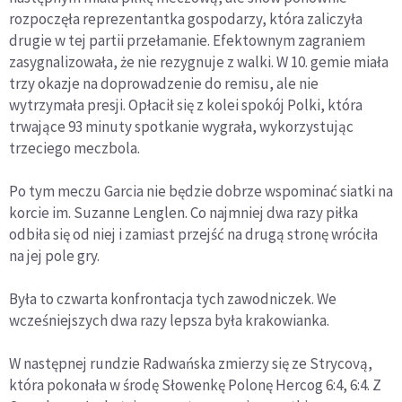
rozpoczęła reprezentantka gospodarzy, która zaliczyła
drugie w tej partii przełamanie. Efektownym zagraniem
zasygnalizowała, że nie rezygnuje z walki. W 10. gemie miała
trzy okazje na doprowadzenie do remisu, ale nie
wytrzymała presji. Opłacił się z kolei spokój Polki, która
trwające 93 minuty spotkanie wygrała, wykorzystując
trzeciego meczbola.
Po tym meczu Garcia nie będzie dobrze wspominać siatki na
korcie im. Suzanne Lenglen. Co najmniej dwa razy piłka
odbiła się od niej i zamiast przejść na drugą stronę wróciła
na jej pole gry.
Była to czwarta konfrontacja tych zawodniczek. We
wcześniejszych dwa razy lepsza była krakowianka.
W następnej rundzie Radwańska zmierzy się ze Strycovą,
która pokonała w środę Słowenkę Polonę Hercog 6:4, 6:4. Z