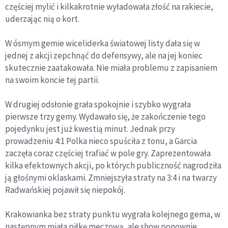
częściej mylić i kilkakrotnie wyładowała złość na rakiecie,
uderzając nią o kort.
W ósmym gemie wiceliderka światowej listy dała się w
jednej z akcji zepchnąć do defensywy, ale na jej koniec
skutecznie zaatakowała. Nie miała problemu z zapisaniem
na swoim koncie tej partii.
W drugiej odsłonie grała spokojnie i szybko wygrała
pierwsze trzy gemy. Wydawało się, że zakończenie tego
pojedynku jest już kwestią minut. Jednak przy
prowadzeniu 4:1 Polka nieco spuściła z tonu, a Garcia
zaczęła coraz częściej trafiać w pole gry. Zaprezentowała
kilka efektownych akcji, po których publiczność nagrodziła
ją głośnymi oklaskami. Zmniejszyła straty na 3:4 i na twarzy
Radwańskiej pojawił się niepokój.
Krakowianka bez straty punktu wygrała kolejnego gema, w
następnym miała piłkę meczową, ale show ponownie