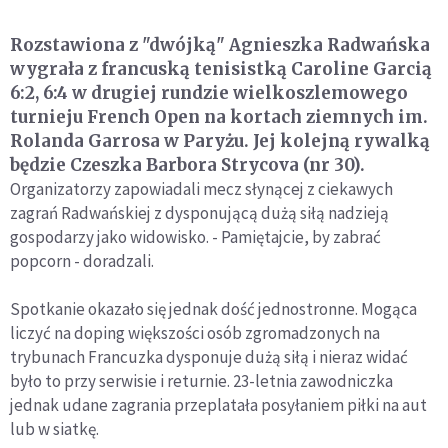
Rozstawiona z "dwójką" Agnieszka Radwańska
wygrała z francuską tenisistką Caroline Garcią
6:2, 6:4 w drugiej rundzie wielkoszlemowego
turnieju French Open na kortach ziemnych im.
Rolanda Garrosa w Paryżu. Jej kolejną rywalką
będzie Czeszka Barbora Strycova (nr 30).
Organizatorzy zapowiadali mecz słynącej z ciekawych
zagrań Radwańskiej z dysponującą dużą siłą nadzieją
gospodarzy jako widowisko. - Pamiętajcie, by zabrać
popcorn - doradzali.
Spotkanie okazało się jednak dość jednostronne. Mogąca
liczyć na doping większości osób zgromadzonych na
trybunach Francuzka dysponuje dużą siłą i nieraz widać
było to przy serwisie i returnie. 23-letnia zawodniczka
jednak udane zagrania przeplatała posyłaniem piłki na aut
lub w siatkę.