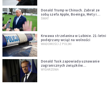
Donald Trump w Chinach. Zabrał ze
sobą szefa Apple, Boeinga, Mety i
Muska
ŚWIAT
Krwawa strzelanina w Lubinie. 21-letni
podejrzany wciąż na wolności
WIADOMOŚCI Z POLSKI
Donald Tusk zapowiada uznawanie
zagranicznych związków
jednopłciowych. "Państwo oblało ten
WYDARZENIA
test"
Dolina Krzemowa puka do Watykanu.
Dlaczego giganci AI słuchają księży?
KOŚCIÓŁ