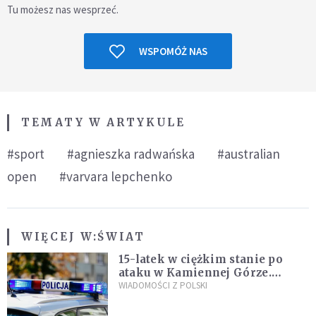
Tu możesz nas wesprzeć.
WSPOMÓŻ NAS
TEMATY W ARTYKULE
#sport
#agnieszka radwańska
#australian
open
#varvara lepchenko
WIĘCEJ W:
ŚWIAT
15-latek w ciężkim stanie po
ataku w Kamiennej Górze.
Policja zatrzymała dwóch
WIADOMOŚCI Z POLSKI
nastolatków