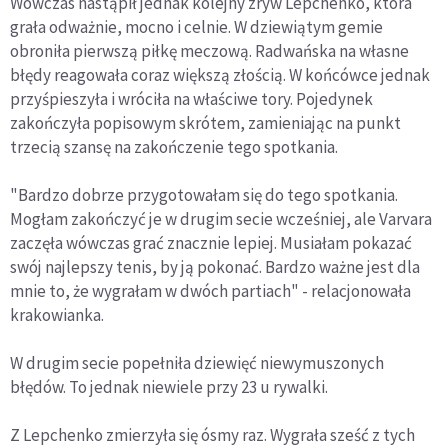
Wówczas nastąpił jednak kolejny zryw Lepchenko, która
grała odważnie, mocno i celnie. W dziewiątym gemie
obroniła pierwszą piłkę meczową. Radwańska na własne
błędy reagowała coraz większą złością. W końcówce jednak
przyśpieszyła i wróciła na właściwe tory. Pojedynek
zakończyła popisowym skrótem, zamieniając na punkt
trzecią szansę na zakończenie tego spotkania.
"Bardzo dobrze przygotowałam się do tego spotkania.
Mogłam zakończyć je w drugim secie wcześniej, ale Varvara
zaczęła wówczas grać znacznie lepiej. Musiałam pokazać
swój najlepszy tenis, by ją pokonać. Bardzo ważne jest dla
mnie to, że wygrałam w dwóch partiach" - relacjonowała
krakowianka.
W drugim secie popełniła dziewięć niewymuszonych
błędów. To jednak niewiele przy 23 u rywalki.
Z Lepchenko zmierzyła się ósmy raz. Wygrała sześć z tych