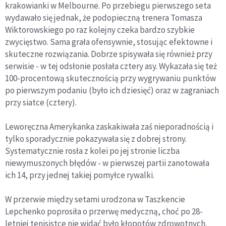
krakowianki w Melbourne. Po przebiegu pierwszego seta
wydawało się jednak, że podopieczną trenera Tomasza
Wiktorowskiego po raz kolejny czeka bardzo szybkie
zwycięstwo. Sama grała ofensywnie, stosując efektowne i
skuteczne rozwiązania. Dobrze spisywała się również przy
serwisie - w tej odsłonie posłała cztery asy. Wykazała się też
100-procentową skutecznością przy wygrywaniu punktów
po pierwszym podaniu (było ich dziesięć) oraz w zagraniach
przy siatce (cztery).
Leworęczna Amerykanka zaskakiwała zaś nieporadnością i
tylko sporadycznie pokazywała się z dobrej strony.
Systematycznie rosła z kolei po jej stronie liczba
niewymuszonych błędów - w pierwszej partii zanotowała
ich 14, przy jednej takiej pomyłce rywalki.
W przerwie między setami urodzona w Taszkencie
Lepchenko poprosiła o przerwę medyczną, choć po 28-
letniej tenisistce nie widać było kłopotów zdrowotnych.