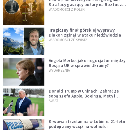
Strażacy gaszący pożary na Roztoczu
opublikowali niezwykłe zdjęcie
WIADOMOŚCI Z POLSKI
Tragiczny finał górskiej wyprawy.
Diakon zginął w ataku niedźwiedzia
WIADOMOŚCI ZE ŚWIATA
Angela Merkel jako negocjator między
Rosją a UE w sprawie Ukrainy?
WYDARZENIA
Donald Trump w Chinach. Zabrał ze
sobą szefa Apple, Boeinga, Mety i
Muska
ŚWIAT
Krwawa strzelanina w Lubinie. 21-letni
podejrzany wciąż na wolności