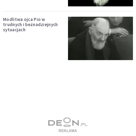
Modlitwa ojca Pio w
trudnych i beznadziejnych
sytuacjach