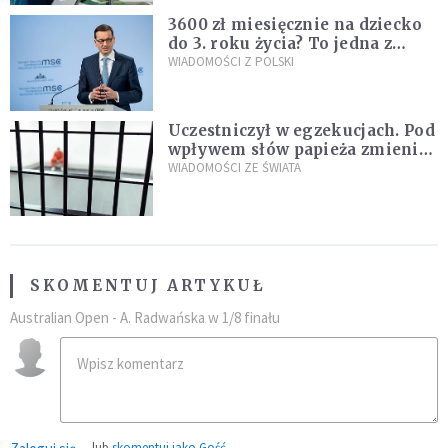
3600 zł miesięcznie na dziecko
do 3. roku życia? To jedna z
propozycji programu "Rozwój
WIADOMOŚCI Z POLSKI
Plus"
Uczestniczył w egzekucjach. Pod
wpływem słów papieża zmienił
zdanie
WIADOMOŚCI ZE ŚWIATA
SKOMENTUJ ARTYKUŁ
Australian Open - A. Radwańska w 1/8 finału
lub
skomentuj jako Gość