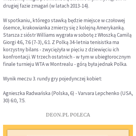
drugiej fazie zmagań (w latach 2013-14).
W spotkaniu, którego stawką będzie miejsce w czołowej
ósemce, krakowianka zmierzy się z kolejną Amerykanką.
Starsza z sióstr Williams wygrała w sobotę z Włoszką Camilą
Giorgi 4:6, 7:6 (7-3), 6:1. Z Polką 34-letnia tenisistka ma
korzystny bilans - zwyciężyła w pięciu z dziewięciu ich
konfrontacji. W trzech ostatnich - w tym w ubiegłorocznym
finale turnieju WTA w Montrealu - górą była jednak Polka.
Wynik meczu 3. rundy gry pojedynczej kobiet:
Agnieszka Radwańska (Polska, 6) - Varvara Lepchenko (USA,
30) 6:0, 7:5.
DEON.PL POLECA