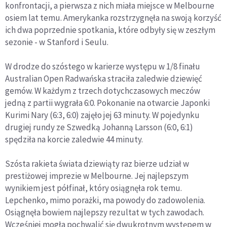
konfrontacji, a pierwsza z nich miała miejsce w Melbourne
osiem lat temu. Amerykanka rozstrzygnęła na swoją korzyść
ich dwa poprzednie spotkania, które odbyły się w zeszłym
sezonie - w Stanford i Seulu.
W drodze do szóstego w karierze występu w 1/8 finału
Australian Open Radwańska straciła zaledwie dziewięć
gemów. W każdym z trzech dotychczasowych meczów
jedną z partii wygrała 6:0. Pokonanie na otwarcie Japonki
Kurimi Nary (6:3, 6:0) zajęło jej 63 minuty. W pojedynku
drugiej rundy ze Szwedką Johanną Larsson (6:0, 6:1)
spędziła na korcie zaledwie 44 minuty.
Szósta rakieta świata dziewiąty raz bierze udział w
prestiżowej imprezie w Melbourne. Jej najlepszym
wynikiem jest półfinał, który osiągnęła rok temu.
Lepchenko, mimo porażki, ma powody do zadowolenia.
Osiągnęła bowiem najlepszy rezultat w tych zawodach.
Wcześniej mogła pochwalić się dwukrotnym występem w