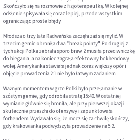
Skończyło się na rozmowie z fizjoterapeutką. W kolejnej
odsłonie spisywała się coraz lepiej, przede wszystkim
ograniczając proste błędy.
Młodsza o trzy lata Radwańska zaczęła zaś się mylić. W
trzecim gemie obroniła dwa "break pointy". Po drugiej z
tych akcji Polka zebrała sporo braw. Zmusiła przeciwniczkę
do biegania, a na koniec zagrała efektowny bekhendowy
wolej. Amerykanka stawiała jednak coraz większy opór i
objęcie prowadzenia 2:1 nie było łatwym zadaniem.
Ważnym momentem w grze Polki było przełamanie w
szóstym gemie, gdy odrobiła stratę 15:40. W ostatniej
wymianie głównie się broniła, ale przy pierwszej okazji
skutecznie przeszła do ofensywy i zapunktowała
forhendem. Wydawało się, że mecz się za chwilę skończy,
gdy krakowianka podwyższyła prowadzenie na 5:2.