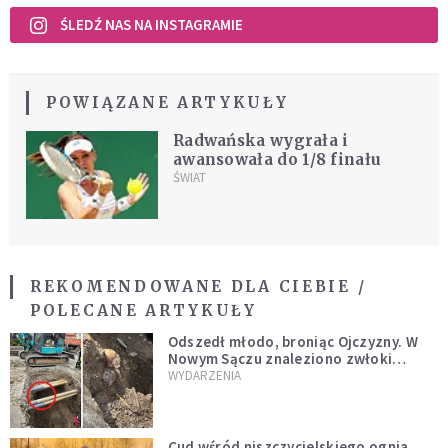
ŚLEDŹ NAS NA INSTAGRAMIE
POWIĄZANE ARTYKUŁY
Radwańska wygrała i
awansowała do 1/8 finału
ŚWIAT
REKOMENDOWANE DLA CIEBIE /
POLECANE ARTYKUŁY
Odszedł młodo, broniąc Ojczyzny. W
Nowym Sączu znaleziono zwłoki
mężczyzny z czasów potopu
WYDARZENIA
szwedzkiego
Cud wśród niszczycielskiego ognia.