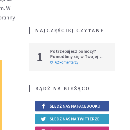
em. W
oranny
NAJCZĘŚCIEJ CZYTANE
Potrzebujesz pomocy?
1
Pomodlimy się w Twojej
intencji
62 komentarzy
BĄDŹ NA BIEŻĄCO
ŚLEDŹ NAS NA FACEBOOKU
ŚLEDŹ NAS NA TWITTERZE