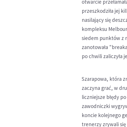
otwarcie przełamała
przeszkodziła jej k
nasilający się desz
kompleksu Melbourne
siedem punktów z r
zanotowała "breaka"
po chwili zaliczyła
Szarapowa, która zna
zaczyna grać, w drug
liczniejsze błędy po
zawodniczki wygryw
koncie kolejnego ge
trenerzy zrywali si