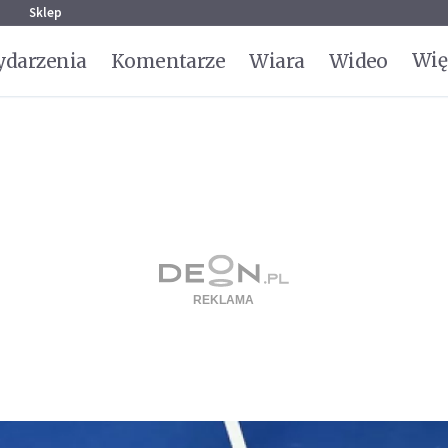
g
Sklep
Wię
darzenia
Komentarze
Wiara
Wideo