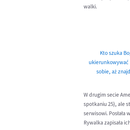
walki.
Kto szuka Bo
ukierunkowywać n
sobie, aż znaj
W drugim secie Ame
spotkaniu 25), ale 
serwisowi. Posłała 
Rywalka zapisała ic