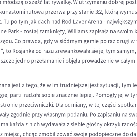
 młodszą o sześć lat rywalkę. W utrzymaniu dobrej pos
ilkunastominutowa przerwa przy stanie 3:2, którą wymus
cz. Tu po tym jak dach nad Rod Laver Arena - największ
 Park - został zamknięty, Williams zapisała na swoim 
zędu. Co prawda, gdy w siódmym gemie po raz drugi w 
, to Rosjanka od razu zrewanżowała się jej tym samym,
 jeszcze jedno przełamanie i objęła prowadzenie w całym
na jest z tego, że w im trudniejszej jest sytuacji, tym le
iej partii radziła sobie znacznie lepiej. Pomogły jej w t
 stronie przeciwniczki. Dla odmiany, w tej części spotkan
ały zgodnie przy własnym podaniu. Po zapisaniu na sw
ma każda z nich wydawała z siebie głośny okrzyk radości
ę z miejsc, chcąc zmobilizować swoje podopieczne do da