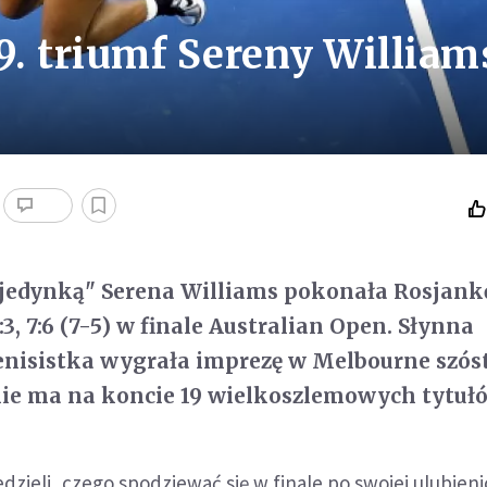
9. triumf Sereny William
"jedynką" Serena Williams pokonała Rosjank
:3, 7:6 (7-5) w finale Australian Open. Słynna
nisistka wygrała imprezę w Melbourne szóst
znie ma na koncie 19 wielkoszlemowych tytuł
edzieli, czego spodziewać się w finale po swojej ulubienic