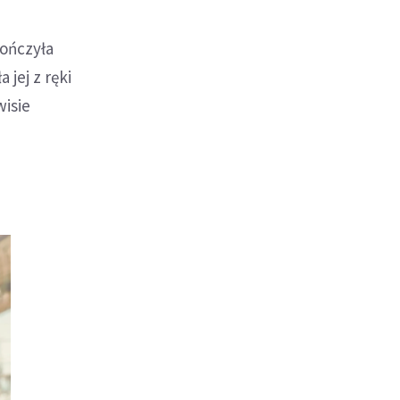
kończyła
 jej z ręki
wisie