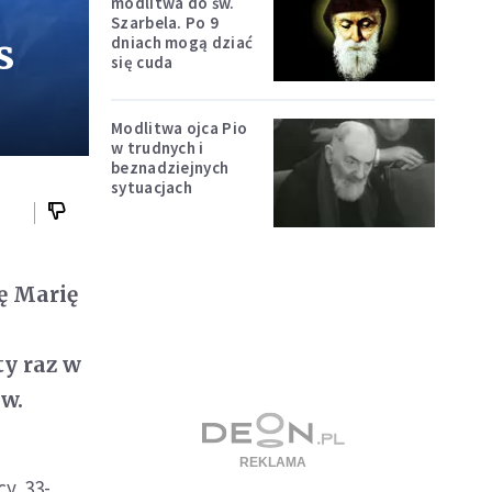
modlitwa do św.
Szarbela. Po 9
s
dniach mogą dziać
się cuda
Modlitwa ojca Pio
w trudnych i
beznadziejnych
sytuacjach
ę Marię
y raz w
ów.
y. 33-