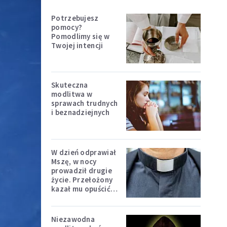
Potrzebujesz
pomocy?
Pomodlimy się w
Twojej intencji
Skuteczna
modlitwa w
sprawach trudnych
i beznadziejnych
W dzień odprawiał
Mszę, w nocy
prowadził drugie
życie. Przełożony
kazał mu opuścić
zakon
Niezawodna