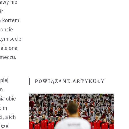
tawy nie
ił
ym kortem
koncie
tym secie
 ale ona
 meczu.
piej
POWIĄZANE ARTYKUŁY
ym
ia obie
oim
, a ich
lszej