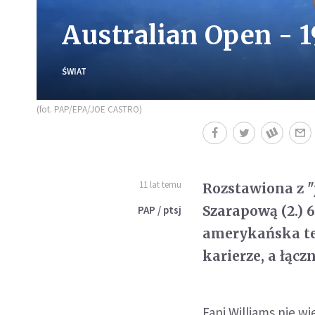
Australian Open - 1
ŚWIAT
(fot. PAP/EPA/JOE CASTRO)
11 lat temu
Rozstawiona z 
Szarapową (2.) 6
PAP / ptsj
amerykańska te
karierze, a łąc
Fani Williams nie wi