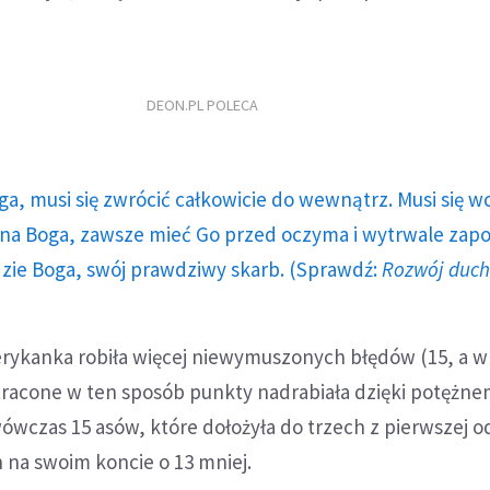
DEON.PL POLECA
ga, musi się zwrócić całkowicie do wewnątrz. Musi się w
a Boga, zawsze mieć Go przed oczyma i wytrwale zap
dzie Boga, swój prawdziwy skarb. (Sprawdź:
Rozwój duc
rykanka robiła więcej niewymuszonych błędów (15, a w
stracone w ten sposób punkty nadrabiała dzięki potężn
wówczas 15 asów, które dołożyła do trzech z pierwszej o
h na swoim koncie o 13 mniej.