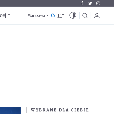
11
°
cej
Warszawa
WYBRANE DLA CIEBIE