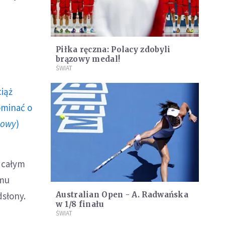
Piłka ręczna: Polacy zdobyli
brązowy medal!
ŚWIAT
ciąż
ominać o
howy
)
 całym
emu
dsłony.
Australian Open - A. Radwańska
w 1/8 finału
ŚWIAT