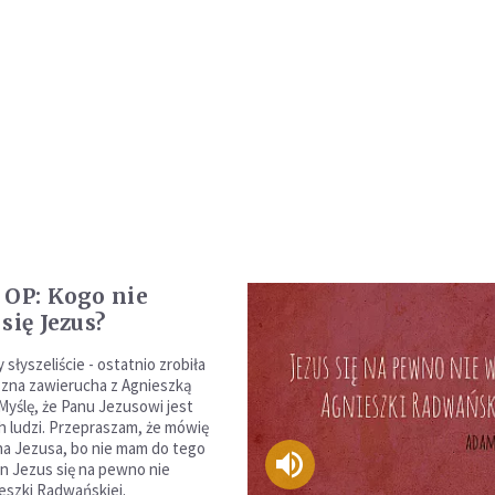
 OP: Kogo nie
się Jezus?
 słyszeliście - ostatnio zrobiła
aszna zawierucha z Agnieszką
yślę, że Panu Jezusowi jest
h ludzi. Przepraszam, że mówię
na Jezusa, bo nie mam do tego
an Jezus się na pewno nie
eszki Radwańskiej.