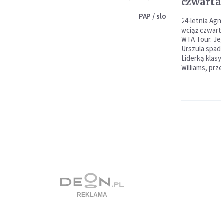
czwarta
PAP / slo
24-letnia Ag
wciąż czwart
WTA Tour. Je
Urszula spadł
Liderką klas
Williams, pr