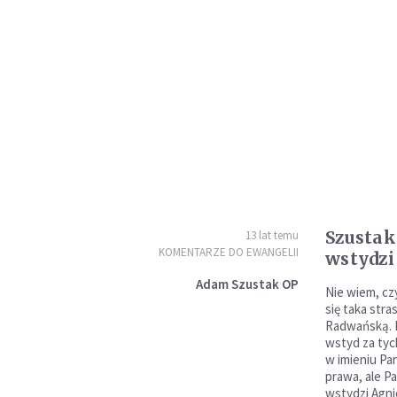
Szustak
13 lat temu
KOMENTARZE DO EWANGELII
wstydzi 
Adam Szustak OP
Nie wiem, czy
się taka str
Radwańską. M
wstyd za tyc
w imieniu Pa
prawa, ale P
wstydzi Agni