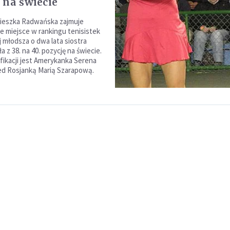
 na świecie
nieszka Radwańska zajmuje
e miejsce w rankingu tenisistek
j młodsza o dwa lata siostra
a z 38. na 40. pozycję na świecie.
yfikacji jest Amerykanka Serena
zed Rosjanką Marią Szarapową.