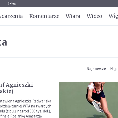
g
Sklep
Wię
darzenia
Komentarze
Wiara
Wideo
ka
Najnowsze
Najp
umf Agnieszki
skiej
zstawiona Agnieszka Radwańska
edzielę turniej WTA na twardych
lu (z pulą nagród 500 tys. dol.),
finale Rosjankę Anastazję