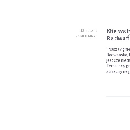
Nie wst
13 lat temu
KOMENTARZE
Radwań
"Nasza Agnie
Radwańska, k
jeszcze nieda
Teraz lecą g
straszny negl