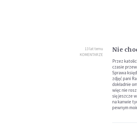
Nie cho
13 lat temu
KOMENTARZE
Przez katoli
czasie przew
Sprawa księd
zdjęć pani R
dokładnie o
więc nie ros
się jeszcze 
na kanwie ty
pewnym moim