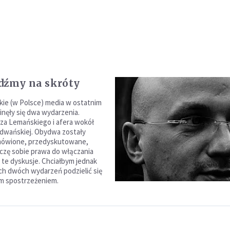
dźmy na skróty
ckie (w Polsce) media w ostatnim
inęły się dwa wydarzenia.
za Lemańskiego i afera wokół
adwańskiej. Obydwa zostały
mówione, przedyskutowane,
zczę sobie prawa do włączania
w te dyskusje. Chciałbym jednak
ch dwóch wydarzeń podzielić się
 spostrzeżeniem.