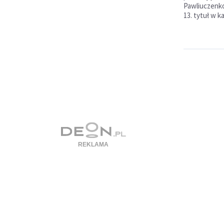
Pawliuczenkową
13. tytuł w ka