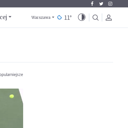
11
°
cej
Warszawa
opularniejsze