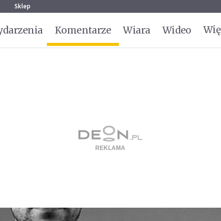
g
Sklep
Wię
darzenia
Komentarze
Wiara
Wideo