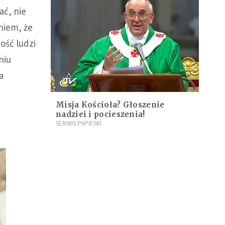
ać, nie
niem, że
ość ludzi
niu
a
Misja Kościoła? Głoszenie
nadziei i pocieszenia!
SERWIS PAPIESKI