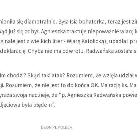
ieniła się diametralnie. Była Isia bohaterka, teraz jest z
ąd już się odbył. Agnieszka traktuje niepoważnie wiarę 
nale jest z wielkich liter - Wiarę Katolicką), upadła i pr
deklarację. Chyba nie ma odwrotu. Radwańska została s
im chodzi? Skąd taki atak? Rozumiem, że wzięła udział 
ji. Rozumiem, że nie jest to do końca OK. Ma rację ks. M
yraża swoją nadzieję, że "p. Agnieszka Radwańska powie
zdjęciowa była błędem".
DEON.PL POLECA