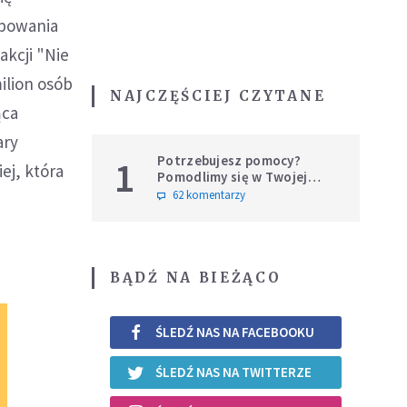
ępowania
akcji "Nie
ilion osób
NAJCZĘŚCIEJ CZYTANE
ąca
ary
Potrzebujesz pomocy?
1
ej, która
Pomodlimy się w Twojej
intencji
62 komentarzy
BĄDŹ NA BIEŻĄCO
ŚLEDŹ NAS NA FACEBOOKU
ŚLEDŹ NAS NA TWITTERZE