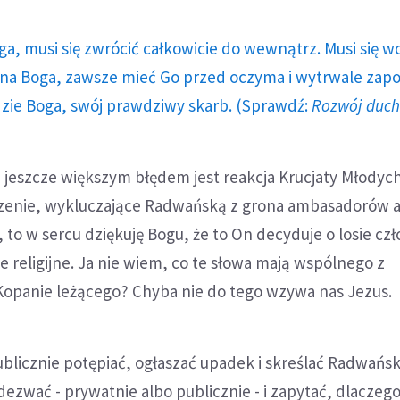
ga, musi się zwrócić całkowicie do wewnątrz. Musi się w
a Boga, zawsze mieć Go przed oczyma i wytrwale zap
dzie Boga, swój prawdziwy skarb. (Sprawdź:
Rozwój duc
le jeszcze większym błędem jest reakcja Krucjaty Młodyc
zenie, wykluczające Radwańską z grona ambasadorów ak
, to w sercu dziękuję Bogu, że to On decyduje o losie czł
je religijne. Ja nie wiem, co te słowa mają wspólnego z
Kopanie leżącego? Chyba nie do tego wzywa nas Jezus.
ublicznie potępiać, ogłaszać upadek i skreślać Radwańsk
odezwać - prywatnie albo publicznie - i zapytać, dlaczego