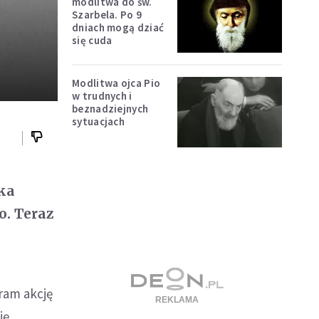
modlitwa do św.
Szarbela. Po 9
dniach mogą dziać
się cuda
Modlitwa ojca Pio
w trudnych i
beznadziejnych
sytuacjach
cka
o. Teraz
ram akcję
ię