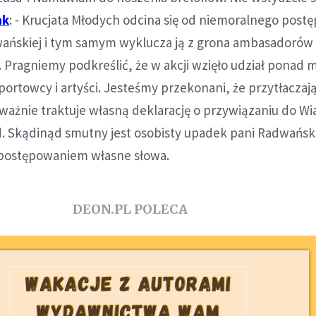
ak
: - Krucjata Młodych odcina się od niemoralnego post
wańskiej i tym samym wyklucza ją z grona ambasadorów 
. Pragniemy podkreślić, że w akcji wzięło udział ponad m
sportowcy i artyści. Jesteśmy przekonani, że przytłaczaj
ważnie traktuje własną deklarację o przywiązaniu do Wi
sad. Skądinąd smutny jest osobisty upadek pani Radwański
 postępowaniem własne słowa.
DEON.PL POLECA