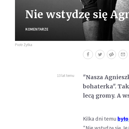
Nie wstydzę się Ag
KOMENTARZE
Piotr Żyłka
13 lat temu
"Nasza Agnieszk
bohaterka". Tak 
lecą gromy. A w
Kilka dni temu
było
"Nie wstydzę się Je