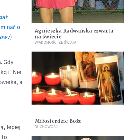
ciąż
ominać o
Agnieszka Radwańska czwarta
howy
)
na świecie
WIADOMOŚCI ZE ŚWIATA
h. Gdy
cji "Nie
owieka, a
Miłosierdzie Boże
ą, lepiej
DUCHOWOŚĆ
 to