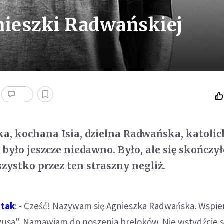
nieszki Radwańskiej
a, kochana Isia, dzielna Radwańska, katoli
było jeszcze niedawno. Było, ale się skończył
szystko przez ten straszny negliż.
 tak
: - Cześć! Nazywam się Agnieszka Radwańska. Wspie
zusa". Namawiam do noszenia breloków. Nie wstydźcie s