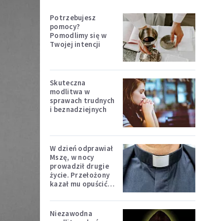
Potrzebujesz
pomocy?
Pomodlimy się w
Twojej intencji
Skuteczna
modlitwa w
sprawach trudnych
i beznadziejnych
W dzień odprawiał
Mszę, w nocy
prowadził drugie
życie. Przełożony
kazał mu opuścić
zakon
Niezawodna