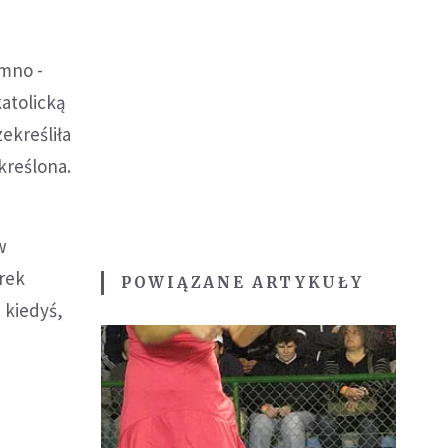
imno -
katolicką
zekreśliła
kreślona.
w
arek
POWIĄZANE ARTYKUŁY
 kiedyś,