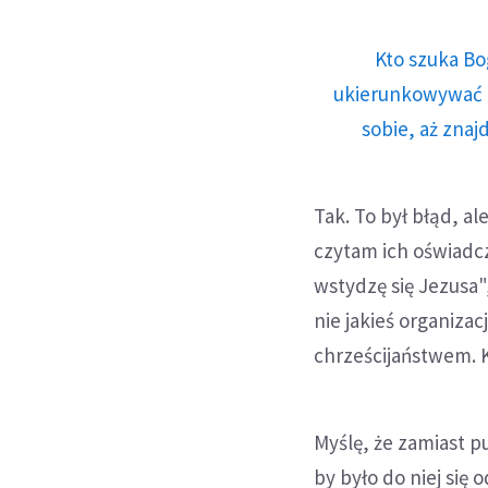
Kto szuka Bo
ukierunkowywać n
sobie, aż znaj
Tak. To był błąd, a
czytam ich oświadc
wstydzę się Jezusa"
nie jakieś organizac
chrześcijaństwem. 
Myślę, że zamiast p
by było do niej się 