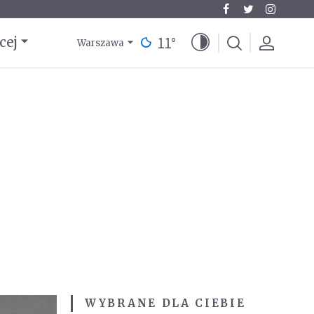
11
°
cej
Warszawa
WYBRANE DLA CIEBIE