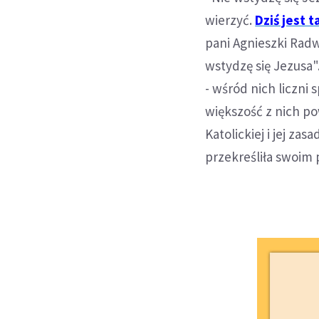
wierzyć.
Dziś jest t
pani Agnieszki Rad
wstydzę się Jezusa"
- wśród nich liczni 
większość z nich po
Katolickiej i jej za
przekreśliła swoim