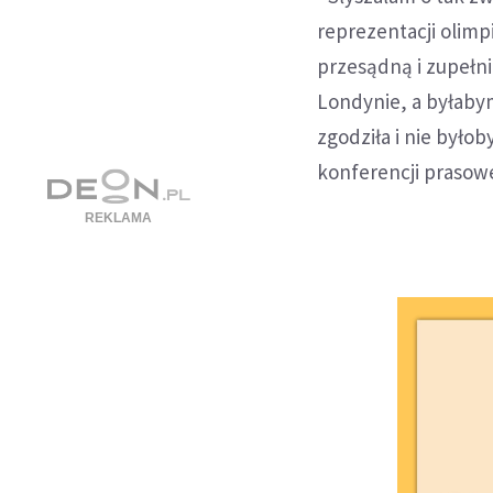
reprezentacji olimp
przesądną i zupełni
Londynie, a byłabym
zgodziła i nie było
konferencji prasow