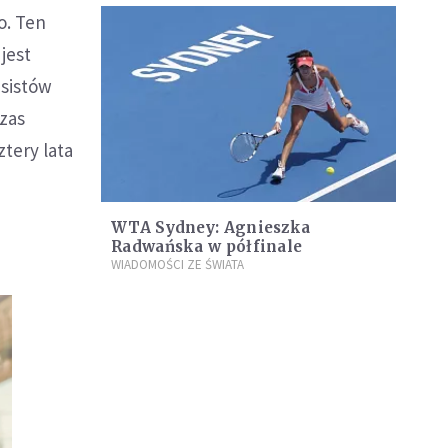
o. Ten
jest
isistów
czas
tery lata
WTA Sydney: Agnieszka
Radwańska w półfinale
WIADOMOŚCI ZE ŚWIATA