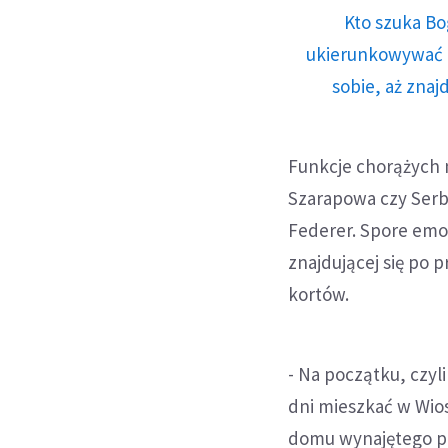
Kto szuka Bo
ukierunkowywać n
sobie, aż znaj
Funkcje chorążych n
Szarapowa czy Serb 
Federer. Spore emoc
znajdującej się po
kortów.
- Na początku, czyl
dni mieszkać w Wios
domu wynajętego pr