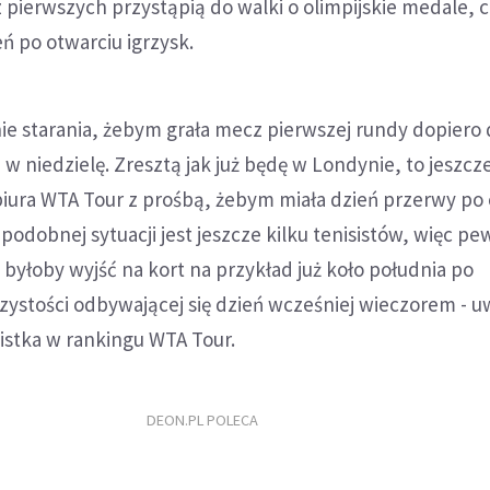
 z pierwszych przystąpią do walki o olimpijskie medale, c
eń po otwarciu igrzysk.
ie starania, żebym grała mecz pierwszej rundy dopiero
 w niedzielę. Zresztą jak już będę w Londynie, to jeszcz
biura WTA Tour z prośbą, żebym miała dzień przerwy po
podobnej sytuacji jest jeszcze kilku tenisistów, więc pew
o byłoby wyjść na kort na przykład już koło południa po
zystości odbywającej się dzień wcześniej wieczorem - u
istka w rankingu WTA Tour.
DEON.PL POLECA