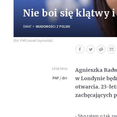
Nie boi się klątwy 
ŚWIAT
WIADOMOŚCI Z POLSKI
(fot. PAP/Leszek Szymański)
14 lat temu
Agnieszka Radwa
w Londynie będz
PAP / drr
otwarcia. 23-le
zachęcających p
- Słyszałam o tak z