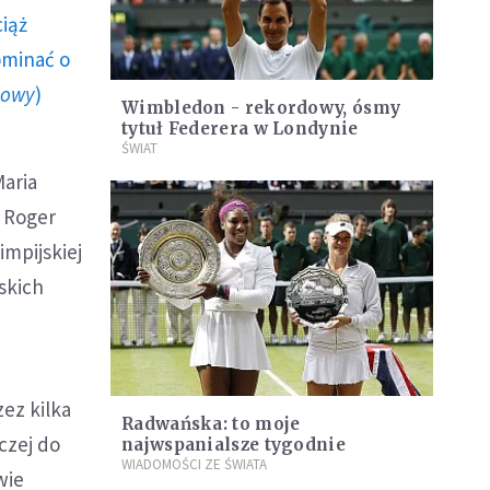
ciąż
ominać o
howy
)
Wimbledon - rekordowy, ósmy
tytuł Federera w Londynie
ŚWIAT
Maria
r Roger
impijskiej
skich
ez kilka
Radwańska: to moje
czej do
najwspanialsze tygodnie
WIADOMOŚCI ZE ŚWIATA
wie