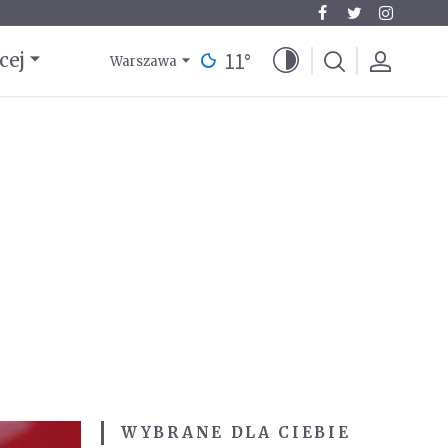
11
°
cej
Warszawa
WYBRANE DLA CIEBIE