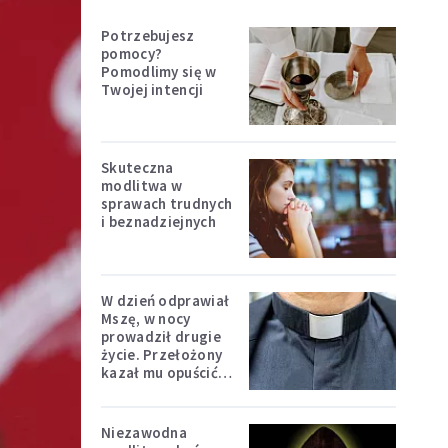
Potrzebujesz
pomocy?
Pomodlimy się w
Twojej intencji
Skuteczna
modlitwa w
sprawach trudnych
i beznadziejnych
W dzień odprawiał
Mszę, w nocy
prowadził drugie
życie. Przełożony
kazał mu opuścić
zakon
Niezawodna