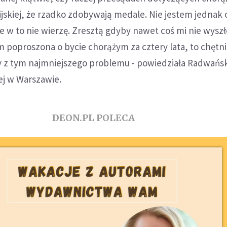
ijskiej, że rzadko zdobywają medale. Nie jestem jednak
e w to nie wierzę. Zresztą gdyby nawet coś mi nie wysz
 poproszona o bycie chorążym za cztery lata, to chętni
by z tym najmniejszego problemu - powiedziała Radwańs
ej w Warszawie.
DEON.PL POLECA