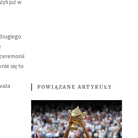
zyli już w
 drugiego
e
 ceremonii
nie się to
waża
POWIĄZANE ARTYKUŁY