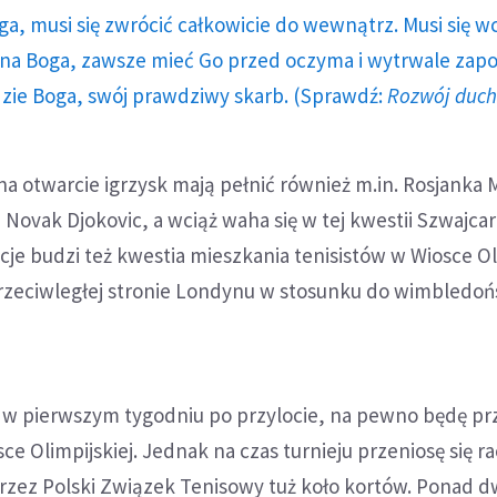
ga, musi się zwrócić całkowicie do wewnątrz. Musi się w
a Boga, zawsze mieć Go przed oczyma i wytrwale zap
dzie Boga, swój prawdziwy skarb. (Sprawdź:
Rozwój duc
a otwarcie igrzysk mają pełnić również m.in. Rosjanka 
Novak Djokovic, a wciąż waha się w tej kwestii Szwajca
je budzi też kwestia mieszkania tenisistów w Wiosce Ol
 przeciwległej stronie Londynu w stosunku do wimbledoń
i w pierwszym tygodniu po przylocie, na pewno będę prz
ce Olimpijskiej. Jednak na czas turnieju przeniosę się ra
zez Polski Związek Tenisowy tuż koło kortów. Ponad d