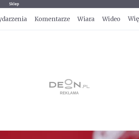
g
Sklep
Wię
darzenia
Komentarze
Wiara
Wideo