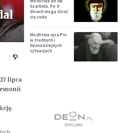
modlitwa do św.
Szarbela. Po 9
dal
dniach mogą dziać
się cuda
Modlitwa ojca Pio
w trudnych i
beznadziejnych
sytuacjach
27 lipca
remonii
kcję.
ążych