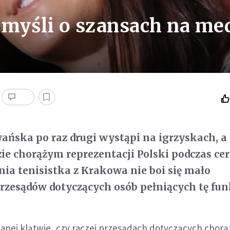
i myśli o szansach na me
ńska po raz drugi wystąpi na igrzyskach, a 
ie chorążym reprezentacji Polski podczas ce
tnia tenisistka z Krakowa nie boi się mało
rzesądów dotyczących osób pełniących tę fun
wanej klątwie, czy raczej przesądach dotyczących chor