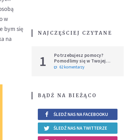
 osobą
ło w
e bym się
NAJCZĘŚCIEJ CZYTANE
ka na
Potrzebujesz pomocy?
1
Pomodlimy się w Twojej
intencji
62 komentarzy
BĄDŹ NA BIEŻĄCO
ŚLEDŹ NAS NA FACEBOOKU
ŚLEDŹ NAS NA TWITTERZE