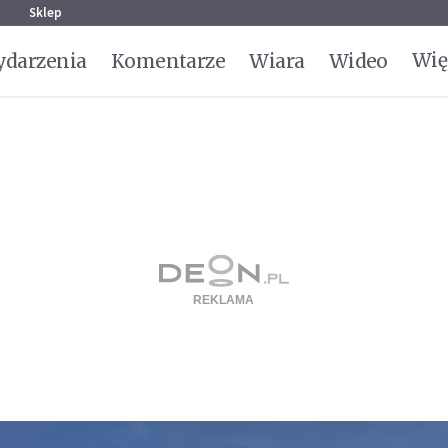
g
Sklep
Wię
darzenia
Komentarze
Wiara
Wideo