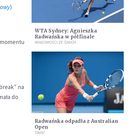
howy
)
WTA Sydney: Agnieszka
Radwańska w półfinale
go momentu
WIADOMOŚCI ZE ŚWIATA
"break" na
mała do
Radwańska odpadła z Australian
Open
ŚWIAT