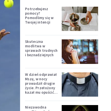
Potrzebujesz
pomocy?
Pomodlimy się w
Twojej intencji
Skuteczna
modlitwa w
sprawach trudnych
i beznadziejnych
W dzień odprawiał
Mszę, w nocy
prowadził drugie
życie. Przełożony
kazał mu opuścić
zakon
Niezawodna