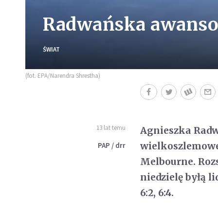
Radwańska awansow
ŚWIAT
(fot. EPA/Narendra Shrestha)
13 lat temu
Agnieszka Radwa
wielkoszlemowe
PAP / drr
Melbourne. Roz
niedzielę byłą 
6:2, 6:4.