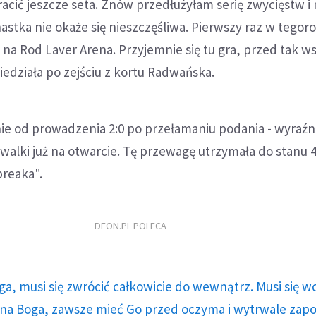
tracić jeszcze seta. Znów przedłużyłam serię zwycięstw 
ynastka nie okaże się nieszczęśliwa. Pierwszy raz w tego
 na Rod Laver Arena. Przyjemnie się tu gra, przed tak w
iedziała po zejściu z kortu Radwańska.
ie od prowadzenia 2:0 po przełamaniu podania - wyraź
alki już na otwarcie. Tę przewagę utrzymała do stanu 4
breaka".
DEON.PL POLECA
ga, musi się zwrócić całkowicie do wewnątrz. Musi się w
a Boga, zawsze mieć Go przed oczyma i wytrwale zap