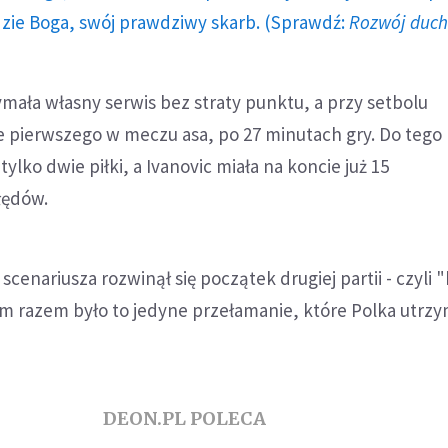
dzie Boga, swój prawdziwy skarb. (Sprawdź:
Rozwój duc
ymała własny serwis bez straty punktu, a przy setbolu
e pierwszego w meczu asa, po 27 minutach gry. Do te
lko dwie piłki, a Ivanovic miała na koncie już 15
łędów.
enariusza rozwinął się początek drugiej partii - czyli 
ym razem było to jedyne przełamanie, które Polka utrzy
DEON.PL POLECA