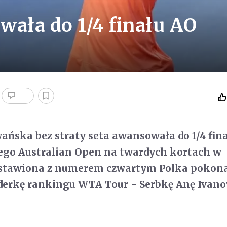
ała do 1/4 finału AO
ńska bez straty seta awansowała do 1/4 fin
go Australian Open na twardych kortach w
stawiona z numerem czwartym Polka pokon
liderkę rankingu WTA Tour - Serbkę Anę Ivanov