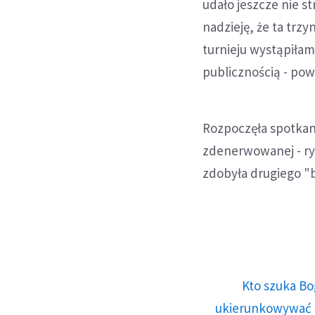
udało jeszcze nie s
nadzieję, że ta trz
turnieju wystąpiłam
publicznością - pow
Rozpoczęła spotkan
zdenerwowanej - ryw
zdobyła drugiego "
Kto szuka Bo
ukierunkowywać n