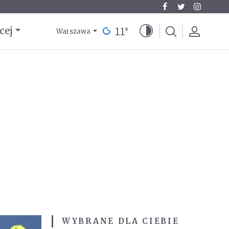
11
°
cej
Warszawa
WYBRANE DLA CIEBIE