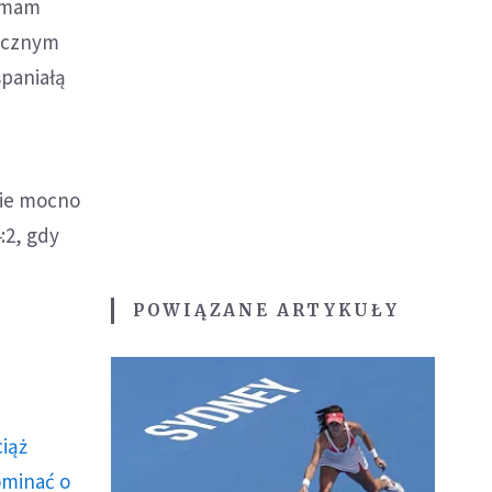
i mam
rocznym
spaniałą
nie mocno
:2, gdy
POWIĄZANE ARTYKUŁY
ciąż
ominać o