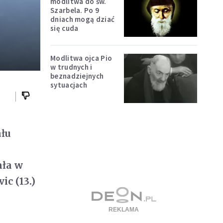
modlitwa do św.
Szarbela. Po 9
dniach mogą dziać
się cuda
Modlitwa ojca Pio
w trudnych i
beznadziejnych
sytuacjach
ału
ała w
ic (13.)