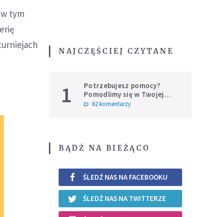
a w tym
erię
turniejach
NAJCZĘŚCIEJ CZYTANE
Potrzebujesz pomocy?
1
Pomodlimy się w Twojej
intencji
62 komentarzy
BĄDŹ NA BIEŻĄCO
ŚLEDŹ NAS NA FACEBOOKU
ŚLEDŹ NAS NA TWITTERZE