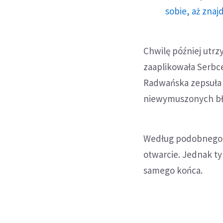
sobie, aż znaj
Chwilę później utrz
zaaplikowała Serbc
Radwańska zepsuła ty
niewymuszonych b
Według podobnego sc
otwarcie. Jednak t
samego końca.