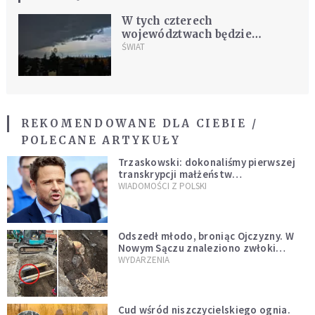
W tych czterech
województwach będzie
załamanie pogody. Grad i
ŚWIAT
burze
REKOMENDOWANE DLA CIEBIE /
POLECANE ARTYKUŁY
Trzaskowski: dokonaliśmy pierwszej
transkrypcji małżeństw
jednopłciowych. “Tak jak
WIADOMOŚCI Z POLSKI
zapowiadałem, bez zwłoki,
natychmiast”
Odszedł młodo, broniąc Ojczyzny. W
Nowym Sączu znaleziono zwłoki
mężczyzny z czasów potopu
WYDARZENIA
szwedzkiego
Cud wśród niszczycielskiego ognia.