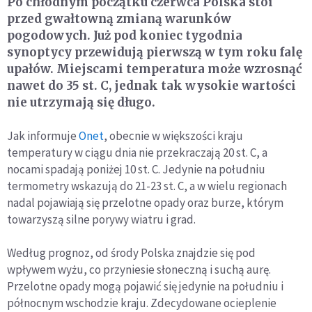
Po chłodnym początku czerwca Polska stoi
przed gwałtowną zmianą warunków
pogodowych. Już pod koniec tygodnia
synoptycy przewidują pierwszą w tym roku falę
upałów. Miejscami temperatura może wzrosnąć
nawet do 35 st. C, jednak tak wysokie wartości
nie utrzymają się długo.
Jak informuje
Onet
, obecnie w większości kraju
temperatury w ciągu dnia nie przekraczają 20 st. C, a
nocami spadają poniżej 10 st. C. Jedynie na południu
termometry wskazują do 21-23 st. C, a w wielu regionach
nadal pojawiają się przelotne opady oraz burze, którym
towarzyszą silne porywy wiatru i grad.
Według prognoz, od środy Polska znajdzie się pod
wpływem wyżu, co przyniesie słoneczną i suchą aurę.
Przelotne opady mogą pojawić się jedynie na południu i
północnym wschodzie kraju. Zdecydowane ocieplenie