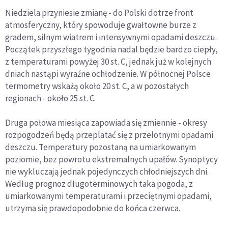
Niedziela przyniesie zmianę - do Polski dotrze front
atmosferyczny, który spowoduje gwałtowne burze z
gradem, silnym wiatrem i intensywnymi opadami deszczu.
Początek przyszłego tygodnia nadal będzie bardzo ciepły,
z temperaturami powyżej 30 st. C, jednak już w kolejnych
dniach nastąpi wyraźne ochłodzenie. W północnej Polsce
termometry wskażą około 20 st. C, a w pozostałych
regionach - około 25 st. C.
Druga połowa miesiąca zapowiada się zmiennie - okresy
rozpogodzeń będą przeplatać się z przelotnymi opadami
deszczu. Temperatury pozostaną na umiarkowanym
poziomie, bez powrotu ekstremalnych upałów. Synoptycy
nie wykluczają jednak pojedynczych chłodniejszych dni.
Według prognoz długoterminowych taka pogoda, z
umiarkowanymi temperaturami i przeciętnymi opadami,
utrzyma się prawdopodobnie do końca czerwca.