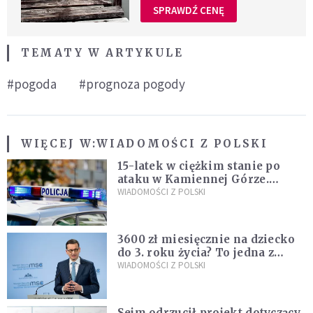
SPRAWDŹ CENĘ
TEMATY W ARTYKULE
#pogoda
#prognoza pogody
WIĘCEJ W:
WIADOMOŚCI Z POLSKI
15-latek w ciężkim stanie po
ataku w Kamiennej Górze.
Policja zatrzymała dwóch
WIADOMOŚCI Z POLSKI
nastolatków
3600 zł miesięcznie na dziecko
do 3. roku życia? To jedna z
propozycji programu "Rozwój
WIADOMOŚCI Z POLSKI
Plus"
Sejm odrzucił projekt dotyczący