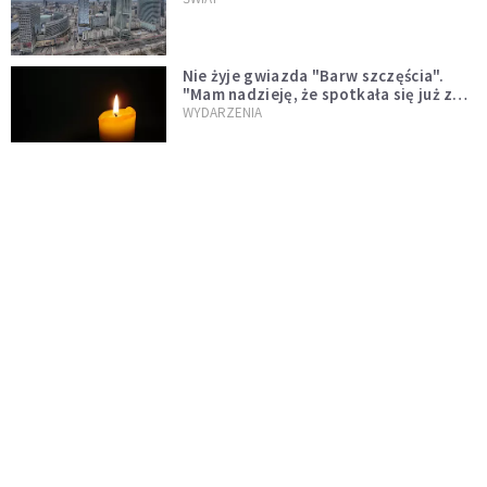
Nie żyje gwiazda "Barw szczęścia".
"Mam nadzieję, że spotkała się już z
Bogiem, którego tak bardzo kochała"
WYDARZENIA