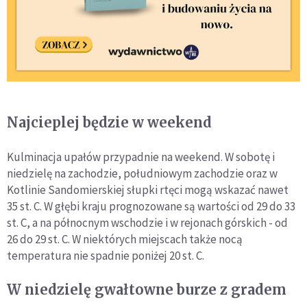
Najcieplej będzie w weekend
Kulminacja upałów przypadnie na weekend. W sobotę i
niedzielę na zachodzie, południowym zachodzie oraz w
Kotlinie Sandomierskiej słupki rtęci mogą wskazać nawet
35 st. C. W głębi kraju prognozowane są wartości od 29 do 33
st. C, a na północnym wschodzie i w rejonach górskich - od
26 do 29 st. C. W niektórych miejscach także nocą
temperatura nie spadnie poniżej 20 st. C.
W niedzielę gwałtowne burze z gradem