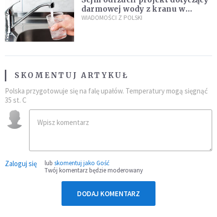
darmowej wody z kranu w
restauracjach
WIADOMOŚCI Z POLSKI
SKOMENTUJ ARTYKUŁ
Polska przygotowuje się na falę upałów. Temperatury mogą sięgnąć
35 st. C
Zaloguj się
lub
skomentuj jako Gość
Twój komentarz będzie moderowany
DODAJ KOMENTARZ