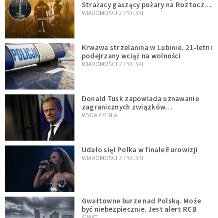
Strażacy gaszący pożary na Roztoczu
opublikowali niezwykłe zdjęcie
WIADOMOŚCI Z POLSKI
Krwawa strzelanina w Lubinie. 21-letni
podejrzany wciąż na wolności
WIADOMOŚCI Z POLSKI
Donald Tusk zapowiada uznawanie
zagranicznych związków
jednopłciowych. "Państwo oblało ten
WYDARZENIA
test"
Udało się! Polka w finale Eurowizji
WIADOMOŚCI Z POLSKI
Gwałtowne burze nad Polską. Może
być niebezpiecznie. Jest alert RCB
ŚWIAT