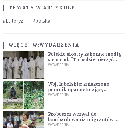
TEMATY W ARTYKULE
#Lutoryż
#polska
WIĘCEJ W:
WYDARZENIA
Polskie siostry zakonne modlą
się o cud. "To będzie pieczęć
Pana Boga dla naszej wiary"
WYDARZENIA
Woj. lubelskie: zniszczono
pomnik upamiętniający
żołnierzy UPA. Ambasada
WYDARZENIA
Ukrainy reaguje
Proboszcz wezwał do
bombardowania migrantów.
"Masowy ogień przeciwko
WYDARZENIA