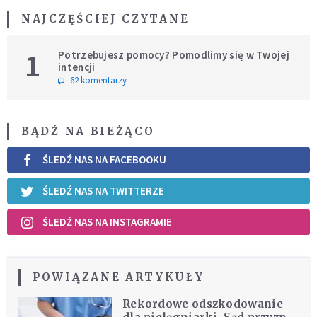
NAJCZĘŚCIEJ CZYTANE
1
Potrzebujesz pomocy? Pomodlimy się w Twojej
intencji
62 komentarzy
BĄDŹ NA BIEŻĄCO
ŚLEDŹ NAS NA FACEBOOKU
ŚLEDŹ NAS NA TWITTERZE
ŚLEDŹ NAS NA INSTAGRAMIE
POWIĄZANE ARTYKUŁY
Rekordowe odszkodowanie