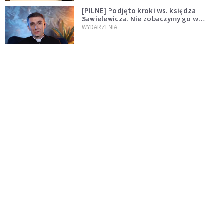
[PILNE] Podjęto kroki ws. księdza
Sawielewicza. Nie zobaczymy go w
mediach
WYDARZENIA