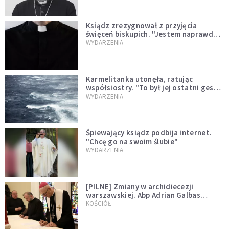
Ksiądz zrezygnował z przyjęcia
święceń biskupich. "Jestem naprawdę
niegodny"
WYDARZENIA
Karmelitanka utonęła, ratując
współsiostry. "To był jej ostatni gest
miłości"
WYDARZENIA
Śpiewający ksiądz podbija internet.
"Chcę go na swoim ślubie"
WYDARZENIA
[PILNE] Zmiany w archidiecezji
warszawskiej. Abp Adrian Galbas
wręczył dekrety nowym proboszczom
KOŚCIÓŁ