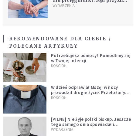
dla pielęgniarki. Sąd przyznał
ponad 120 tys. zł, ale wiele
WYDARZENIA
szpitali wciąż nie płaci
REKOMENDOWANE DLA CIEBIE /
POLECANE ARTYKUŁY
Potrzebujesz pomocy? Pomodlimy się
w Twojej intencji
KOŚCIÓŁ
W dzień odprawiał Mszę, w nocy
prowadził drugie życie. Przełożony
kazał mu opuścić zakon
KOŚCIÓŁ
[PILNE] Nie żyje polski biskup. Jeszcze
tego samego dnia spowiadał i
sprawował Mszę świętą
WYDARZENIA