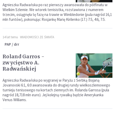
Agnieszka Radwańska po raz pierwszy awansowała do półfinału w
Wielkim Szlemie. We wtorek tenisistka, rozstawiona z numerem
trzecim, osiągnęła tę fazę na trawie w Wimbledonie (pula nagród 16,1
mln funtów), pokonując Rosjankę Marię Kirilenko (17.) 7:5, 4:6, 7:5.
14 lat temu
WIADOMOŚCI ZE ŚWIATA
PAP / drr
Roland Garros -
zwycięstwo A.
Radwańskiej
Agnieszka Radwańska po wygranej w Paryżu z Serbką Bojaną
Jovanovski 6:1, 6:0 awansowała do drugiej rundy wielkoszlemowego
turnieju tenisowego na kortach ziemnych im. Rolanda Garrosa (pula
nagród 18,718 mln euro). Jej kolejną rywalką będzie Amerykanka
Venus Williams.