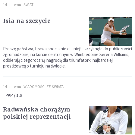
14 lat temu
ŚWIAT
Isia na szczycie
Proszę państwa, brawa specjalnie dla niej! - krzyknęła do publiczności
zgromadzonej na korcie centralnym w Wimbledonie Serena Williams,
odbierając tegoroczną nagrodę dla triumfatorki najbardziej
prestiżowego turnieju na świecie.
14 lat temu
WIADOMOŚCI ZE ŚWIATA
PAP / slo
Radwańska chorążym
polskiej reprezentacji