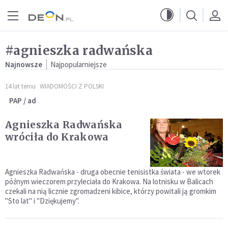
Przejdź do menu głównego
Przejdź do treści
#agnieszka radwańska
Najnowsze
Najpopularniejsze
14 lat temu
WIADOMOŚCI Z POLSKI
PAP / ad
Agnieszka Radwańska
wróciła do Krakowa
Agnieszka Radwańska - druga obecnie tenisistka świata - we wtorek
późnym wieczorem przyleciała do Krakowa. Na lotnisku w Balicach
czekali na nią licznie zgromadzeni kibice, którzy powitali ją gromkim
"Sto lat" i "Dziękujemy".