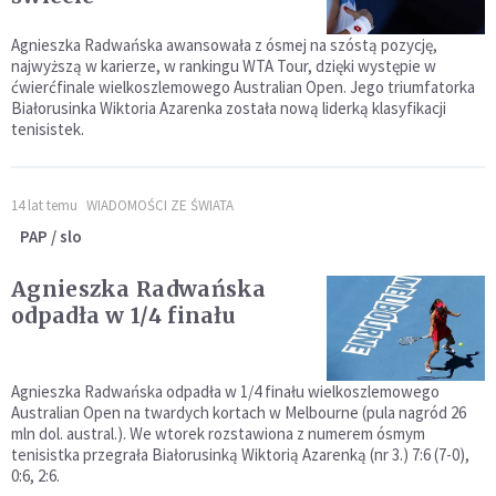
Agnieszka Radwańska awansowała z ósmej na szóstą pozycję,
najwyższą w karierze, w rankingu WTA Tour, dzięki występie w
ćwierćfinale wielkoszlemowego Australian Open. Jego triumfatorka
Białorusinka Wiktoria Azarenka została nową liderką klasyfikacji
tenisistek.
14 lat temu
WIADOMOŚCI ZE ŚWIATA
PAP / slo
Agnieszka Radwańska
odpadła w 1/4 finału
Agnieszka Radwańska odpadła w 1/4 finału wielkoszlemowego
Australian Open na twardych kortach w Melbourne (pula nagród 26
mln dol. austral.). We wtorek rozstawiona z numerem ósmym
tenisistka przegrała Białorusinką Wiktorią Azarenką (nr 3.) 7:6 (7-0),
0:6, 2:6.