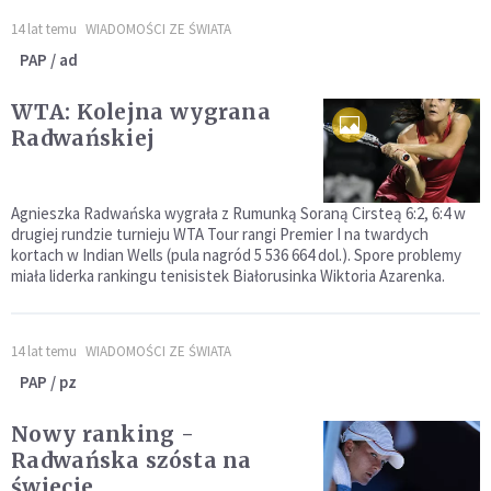
14 lat temu
WIADOMOŚCI ZE ŚWIATA
PAP / ad
WTA: Kolejna wygrana
Radwańskiej
Agnieszka Radwańska wygrała z Rumunką Soraną Cirsteą 6:2, 6:4 w
drugiej rundzie turnieju WTA Tour rangi Premier I na twardych
kortach w Indian Wells (pula nagród 5 536 664 dol.). Spore problemy
miała liderka rankingu tenisistek Białorusinka Wiktoria Azarenka.
14 lat temu
WIADOMOŚCI ZE ŚWIATA
PAP / pz
Nowy ranking -
Radwańska szósta na
świecie