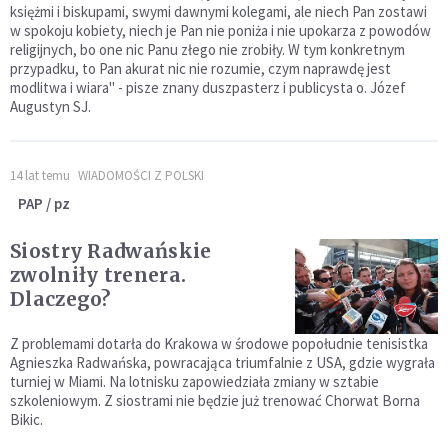
księżmi i biskupami, swymi dawnymi kolegami, ale niech Pan zostawi
w spokoju kobiety, niech je Pan nie poniża i nie upokarza z powodów
religijnych, bo one nic Panu złego nie zrobiły. W tym konkretnym
przypadku, to Pan akurat nic nie rozumie, czym naprawdę jest
modlitwa i wiara" - pisze znany duszpasterz i publicysta o. Józef
Augustyn SJ.
14 lat temu
WIADOMOŚCI Z POLSKI
PAP / pz
Siostry Radwańskie
zwolniły trenera.
Dlaczego?
Z problemami dotarła do Krakowa w środowe popołudnie tenisistka
Agnieszka Radwańska, powracająca triumfalnie z USA, gdzie wygrała
turniej w Miami. Na lotnisku zapowiedziała zmiany w sztabie
szkoleniowym. Z siostrami nie będzie już trenować Chorwat Borna
Bikic.