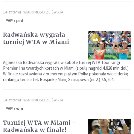
14 lat temu
WIADOMOŚCI ZE ŚWIATA
PAP / psd
Radwańska wygrała
turniej WTA w Miami
Agnieszka Radwańska wygrała w sobotę turniej WTA Tour rangi
Premier I na twardych kortach w Miami (z pulą nagród 4,828 mln dol.).
W finale rozstawiona z numerem piątym Polka pokonała wiceliderkę
rankingu tenisistek Rosjankę Marię Szarapową (nr 2.) 7:5, 6:4.
14 lat temu
WIADOMOŚCI ZE ŚWIATA
PAP / wm
Turniej WTA w Miami -
Radwańska w finale!