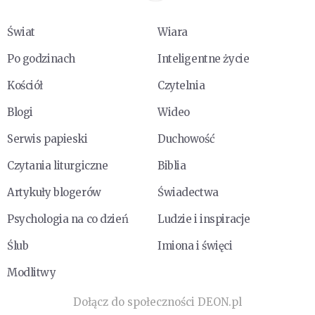
Świat
Wiara
Po godzinach
Inteligentne życie
Kościół
Czytelnia
Blogi
Wideo
Serwis papieski
Duchowość
Czytania liturgiczne
Biblia
Artykuły blogerów
Świadectwa
Psychologia na co dzień
Ludzie i inspiracje
Ślub
Imiona i święci
Modlitwy
Dołącz do społeczności DEON.pl