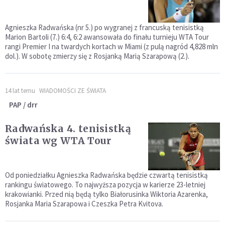
Agnieszka Radwańska (nr 5.) po wygranej z francuską tenisistką
Marion Bartoli (7.) 6:4, 6:2 awansowała do finału turnieju WTA Tour
rangi Premier I na twardych kortach w Miami (z pulą nagród 4,828 mln
dol.). W sobotę zmierzy się z Rosjanką Marią Szarapową (2.).
14 lat temu
WIADOMOŚCI ZE ŚWIATA
PAP / drr
Radwańska 4. tenisistką
świata wg WTA Tour
Od poniedziałku Agnieszka Radwańska będzie czwartą tenisistką
rankingu światowego. To najwyższa pozycja w karierze 23-letniej
krakowianki. Przed nią będą tylko Białorusinka Wiktoria Azarenka,
Rosjanka Maria Szarapowa i Czeszka Petra Kvitova.