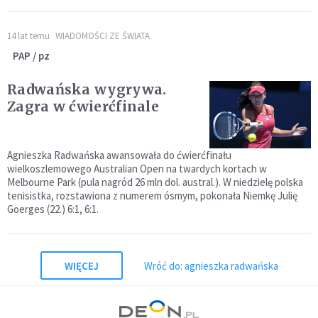
14 lat temu
WIADOMOŚCI ZE ŚWIATA
PAP / pz
Radwańska wygrywa.
Zagra w ćwierćfinale
Agnieszka Radwańska awansowała do ćwierćfinału
wielkoszlemowego Australian Open na twardych kortach w
Melbourne Park (pula nagród 26 mln dol. austral.). W niedzielę polska
tenisistka, rozstawiona z numerem ósmym, pokonała Niemkę Julię
Goerges (22.) 6:1, 6:1.
WIĘCEJ
Wróć do: agnieszka radwańska