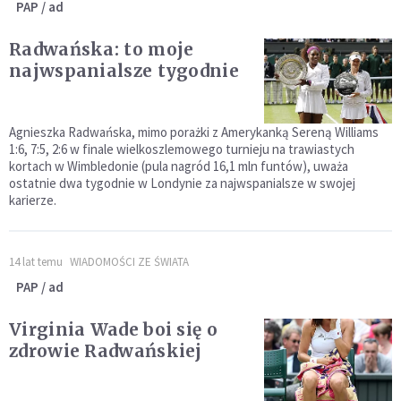
PAP / ad
Radwańska: to moje
najwspanialsze tygodnie
Agnieszka Radwańska, mimo porażki z Amerykanką Sereną Williams
1:6, 7:5, 2:6 w finale wielkoszlemowego turnieju na trawiastych
kortach w Wimbledonie (pula nagród 16,1 mln funtów), uważa
ostatnie dwa tygodnie w Londynie za najwspanialsze w swojej
karierze.
14 lat temu
WIADOMOŚCI ZE ŚWIATA
PAP / ad
Virginia Wade boi się o
zdrowie Radwańskiej