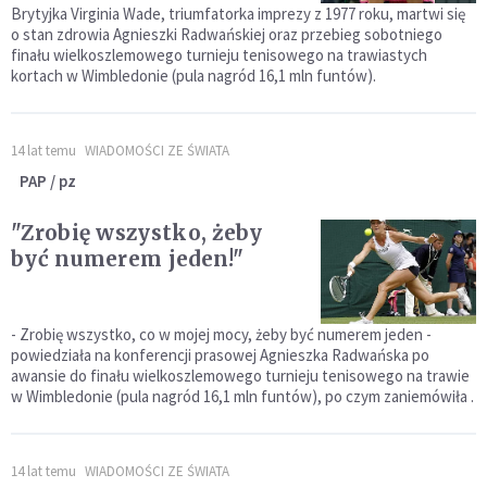
Brytyjka Virginia Wade, triumfatorka imprezy z 1977 roku, martwi się
o stan zdrowia Agnieszki Radwańskiej oraz przebieg sobotniego
finału wielkoszlemowego turnieju tenisowego na trawiastych
kortach w Wimbledonie (pula nagród 16,1 mln funtów).
14 lat temu
WIADOMOŚCI ZE ŚWIATA
PAP / pz
"Zrobię wszystko, żeby
być numerem jeden!"
- Zrobię wszystko, co w mojej mocy, żeby być numerem jeden -
powiedziała na konferencji prasowej Agnieszka Radwańska po
awansie do finału wielkoszlemowego turnieju tenisowego na trawie
w Wimbledonie (pula nagród 16,1 mln funtów), po czym zaniemówiła .
14 lat temu
WIADOMOŚCI ZE ŚWIATA