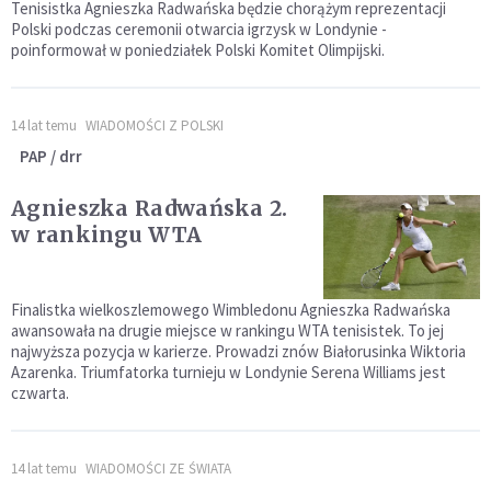
Tenisistka Agnieszka Radwańska będzie chorążym reprezentacji
Polski podczas ceremonii otwarcia igrzysk w Londynie -
poinformował w poniedziałek Polski Komitet Olimpijski.
14 lat temu
WIADOMOŚCI Z POLSKI
PAP / drr
Agnieszka Radwańska 2.
w rankingu WTA
Finalistka wielkoszlemowego Wimbledonu Agnieszka Radwańska
awansowała na drugie miejsce w rankingu WTA tenisistek. To jej
najwyższa pozycja w karierze. Prowadzi znów Białorusinka Wiktoria
Azarenka. Triumfatorka turnieju w Londynie Serena Williams jest
czwarta.
14 lat temu
WIADOMOŚCI ZE ŚWIATA