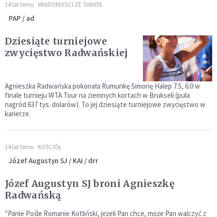
14 lat temu
WIADOMOŚCI ZE ŚWIATA
PAP / ad
Dziesiąte turniejowe
zwycięstwo Radwańskiej
Agnieszka Radwańska pokonała Rumunkę Simonę Halep 7:5, 6:0 w
finale turnieju WTA Tour na ziemnych kortach w Brukseli (pula
nagród 637 tys. dolarów). To jej dziesiąte turniejowe zwycięstwo w
karierze.
14 lat temu
KOŚCIÓŁ
Józef Augustyn SJ / KAI / drr
Józef Augustyn SJ broni Agnieszkę
Radwańską
"Panie Pośle Romanie Kotliński, jeżeli Pan chce, może Pan walczyć z