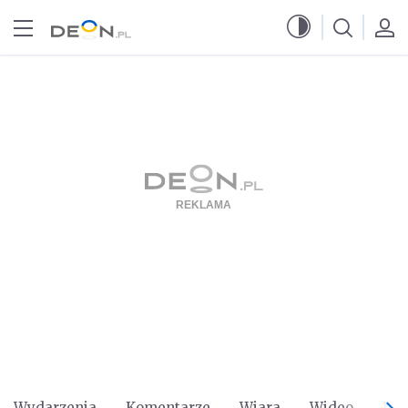
Przejdź do menu głównego
Przejdź do treści
Wydarzenia
Komentarze
Wiara
Wideo
Po 