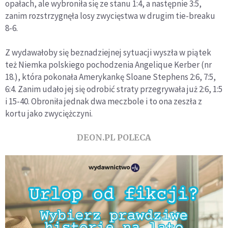
opałach, ale wybroniła się ze stanu 1:4, a następnie 3:5,
zanim rozstrzygnęła losy zwycięstwa w drugim tie-breaku
8-6.
Z wydawałoby się beznadziejnej sytuacji wyszła w piątek
też Niemka polskiego pochodzenia Angelique Kerber (nr
18.), która pokonała Amerykankę Sloane Stephens 2:6, 7:5,
6:4. Zanim udało jej się odrobić straty przegrywała już 2:6, 1:5
i 15-40. Obroniła jednak dwa meczbole i to ona zeszła z
kortu jako zwyciężczyni.
DEON.PL POLECA