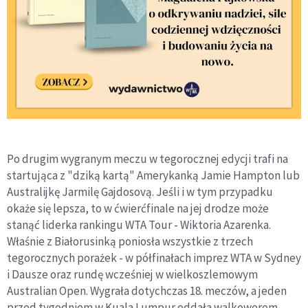
Po drugim wygranym meczu w tegorocznej edycji trafi na
startująca z "dziką kartą" Amerykanką Jamie Hampton lub
Australijkę Jarmilę Gajdosovą. Jeśli i w tym przypadku
okaże się lepsza, to w ćwierćfinale na jej drodze może
stanąć liderka rankingu WTA Tour - Wiktoria Azarenka.
Właśnie z Białorusinką poniosła wszystkie z trzech
tegorocznych porażek - w półfinałach imprez WTA w Sydney
i Dausze oraz rundę wcześniej w wielkoszlemowym
Australian Open. Wygrała dotychczas 18. meczów, a jeden
przed tygodniem w Kuala Lumpur oddała walkowerem.