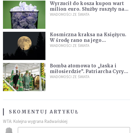
Wyrzucił do kosza kupon wart
milion euro. Służby ruszyły na
poszukiwania
WIADOMOŚCI ZE ŚWIATA
Kosmiczna kraksa na Księżycu.
W środę rano na jego
powierzchni dojdzie do
WIADOMOŚCI ZE ŚWIATA
niezwykłego zdarzenia
Bomba atomowa to „łaska i
miłosierdzie”. Patriarcha Cyryl
wychwala Putina
WIADOMOŚCI ZE ŚWIATA
SKOMENTUJ ARTYKUŁ
WTA: Kolejna wygrana Radwańskiej