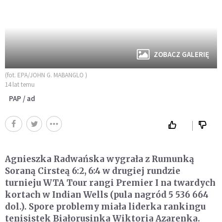
ZOBACZ GALERIĘ
(fot. EPA/JOHN G. MABANGLO )
14 lat temu
PAP / ad
Agnieszka Radwańska wygrała z Rumunką
Soraną Cirsteą 6:2, 6:4 w drugiej rundzie
turnieju WTA Tour rangi Premier I na twardych
kortach w Indian Wells (pula nagród 5 536 664
dol.). Spore problemy miała liderka rankingu
tenisistek Białorusinka Wiktoria Azarenka.