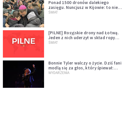
Ponad 1500 dronów dalekiego
zasięgu. Nuncjusz w Kijowie: to nie
wygląda na wolę zakończenia wojny
ŚWIAT
[PILNE] Rosyjskie drony nad Łotwą.
Jeden z nich uderzył w skład ropy
naftowej
ŚWIAT
Bonnie Tyler walczy o życie. Dziś fani
modlą się za głos, który śpiewał:
"Lord, help me"
WYDARZENIA