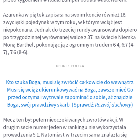
Azarenka w piątek zapisała na swoim koncie również 18.
zwycięski pojedynek w tym roku, w którym wciąż jest
niepokonana. Jednak do trzeciej rundy awansowała dopiero
po trzygodzinnej wyrównanej walce z 37. na świecie Niemką
Moną Barthel, pokonując ją z ogromnym trudem 6:4, 6:7 (4-
7), 7:6 (8-6).
DEON.PL POLECA
Kto szuka Boga, musi się zwrócić całkowicie do wewnątrz.
Musi się wciąż ukierunkowywać na Boga, zawsze mieć Go
przed oczyma i wytrwale zapominać o sobie, aż znajdzie
Boga, swój prawdziwy skarb. (Sprawdź:
Rozwój duchowy
)
Mecz ten był pełen nieoczekiwanych zwrotów akcji. W
drugim secie numer jeden w rankingu nie wykorzystała
prowadzenia 5:1. Natomiast w trzecim sama znalazła się