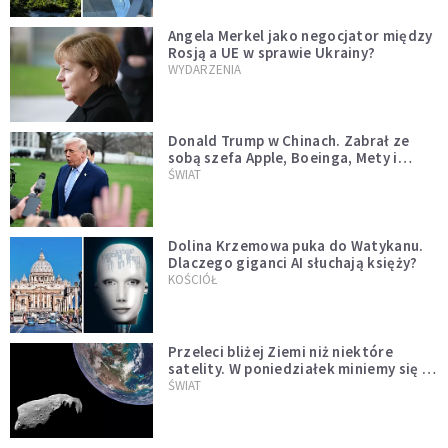
Angela Merkel jako negocjator między
Rosją a UE w sprawie Ukrainy?
WYDARZENIA
Donald Trump w Chinach. Zabrał ze
sobą szefa Apple, Boeinga, Mety i
Muska
ŚWIAT
Dolina Krzemowa puka do Watykanu.
Dlaczego giganci AI słuchają księży?
KOŚCIÓŁ
Przeleci bliżej Ziemi niż niektóre
satelity. W poniedziałek miniemy się z
asteroidą, która poprzedzi znacznie
ŚWIAT
większego "gościa"