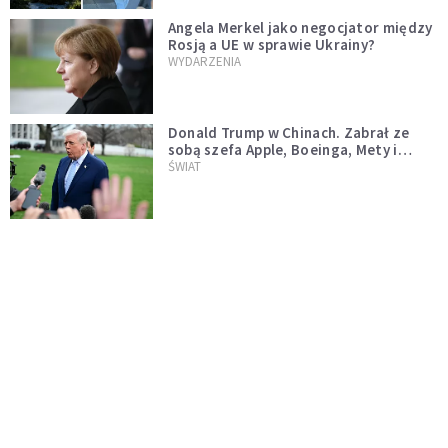
Angela Merkel jako negocjator między
Rosją a UE w sprawie Ukrainy?
WYDARZENIA
Donald Trump w Chinach. Zabrał ze
sobą szefa Apple, Boeinga, Mety i
Muska
ŚWIAT
Dolina Krzemowa puka do Watykanu.
Dlaczego giganci AI słuchają księży?
KOŚCIÓŁ
Przeleci bliżej Ziemi niż niektóre
satelity. W poniedziałek miniemy się z
asteroidą, która poprzedzi znacznie
ŚWIAT
większego "gościa"
Ponad 1500 dronów dalekiego