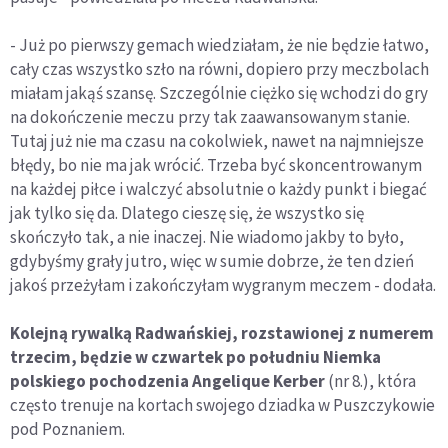
- Już po pierwszy gemach wiedziałam, że nie będzie łatwo,
cały czas wszystko szło na równi, dopiero przy meczbolach
miałam jakąś szansę. Szczególnie ciężko się wchodzi do gry
na dokończenie meczu przy tak zaawansowanym stanie.
Tutaj już nie ma czasu na cokolwiek, nawet na najmniejsze
błędy, bo nie ma jak wrócić. Trzeba być skoncentrowanym
na każdej piłce i walczyć absolutnie o każdy punkt i biegać
jak tylko się da. Dlatego cieszę się, że wszystko się
skończyło tak, a nie inaczej. Nie wiadomo jakby to było,
gdybyśmy grały jutro, więc w sumie dobrze, że ten dzień
jakoś przeżyłam i zakończyłam wygranym meczem - dodała.
Kolejną rywalką Radwańskiej, rozstawionej z numerem
trzecim, będzie w czwartek po południu Niemka
polskiego pochodzenia Angelique Kerber
(nr 8.), która
często trenuje na kortach swojego dziadka w Puszczykowie
pod Poznaniem.