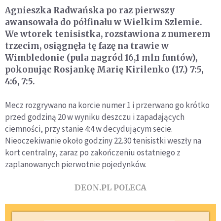
Agnieszka Radwańska po raz pierwszy
awansowała do półfinału w Wielkim Szlemie.
We wtorek tenisistka, rozstawiona z numerem
trzecim, osiągnęła tę fazę na trawie w
Wimbledonie (pula nagród 16,1 mln funtów),
pokonując Rosjankę Marię Kirilenko (17.) 7:5,
4:6, 7:5.
Mecz rozgrywano na korcie numer 1 i przerwano go krótko
przed godziną 20 w wyniku deszczu i zapadających
ciemności, przy stanie 4:4 w decydującym secie.
Nieoczekiwanie około godziny 22.30 tenisistki weszły na
kort centralny, zaraz po zakończeniu ostatniego z
zaplanowanych pierwotnie pojedynków.
DEON.PL POLECA