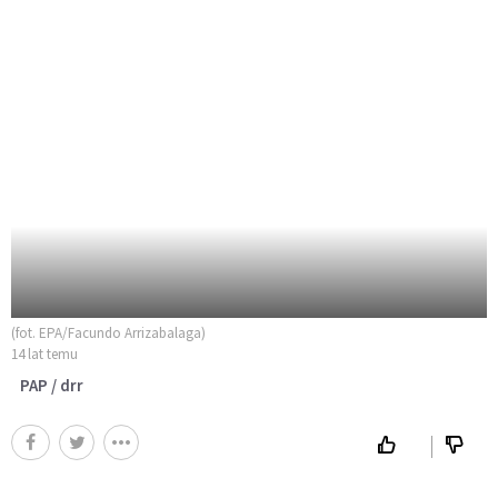
(fot. EPA/Facundo Arrizabalaga)
14 lat temu
PAP / drr