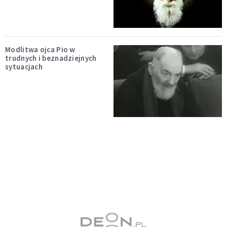
Modlitwa ojca Pio w
trudnych i beznadziejnych
sytuacjach