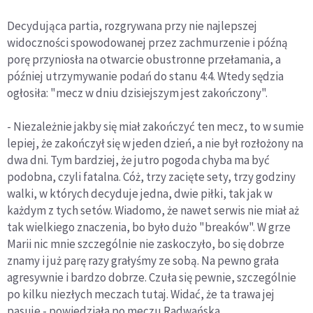
Decydująca partia, rozgrywana przy nie najlepszej
widoczności spowodowanej przez zachmurzenie i późną
porę przyniosła na otwarcie obustronne przełamania, a
później utrzymywanie podań do stanu 4:4. Wtedy sędzia
ogłosiła: "mecz w dniu dzisiejszym jest zakończony".
- Niezależnie jakby się miał zakończyć ten mecz, to w sumie
lepiej, że zakończył się w jeden dzień, a nie był rozłożony na
dwa dni. Tym bardziej, że jutro pogoda chyba ma być
podobna, czyli fatalna. Cóż, trzy zacięte sety, trzy godziny
walki, w których decyduje jedna, dwie piłki, tak jak w
każdym z tych setów. Wiadomo, że nawet serwis nie miał aż
tak wielkiego znaczenia, bo było dużo "breaków". W grze
Marii nic mnie szczególnie nie zaskoczyło, bo się dobrze
znamy i już parę razy grałyśmy ze sobą. Na pewno grała
agresywnie i bardzo dobrze. Czuła się pewnie, szczególnie
po kilku niezłych meczach tutaj. Widać, że ta trawa jej
pasuje - powiedziała po meczu Radwańska.