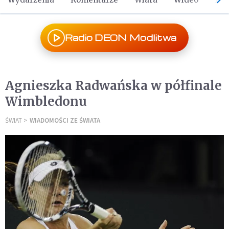
Radio DEON Modlitwa
Agnieszka Radwańska w półfinale
Wimbledonu
ŚWIAT
WIADOMOŚCI ZE ŚWIATA