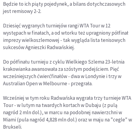
Będzie to ich piąty pojedynek, a bilans dotychczasowych
jest remisowy 2-2.
Dziesięć wygranych turniejów rangi WTA Tour w 12
występach w finałach, a od wtorku też upragniony półfinał
imprezy wielkoszlemowej - tak wygląda lista tenisowych
sukcesów Agnieszki Radwańskiej.
Do półfinału turnieju z cyklu Wielkiego Szlema 23-letnia
krakowianka awansowała za szóstym podejściem. Pięć
wcześniejszych ćwierćfinałów - dwa w Londynie i trzy w
Australian Open w Melbourne - przegrała.
Wcześniej w tym roku Radwańska wygrała trzy turnieje WTA
Tour - w lutym na twardych kortach w Dubaju (z pulą
nagród 2 mln dol.), w marcu na podobnej nawierzchni w
Miami (pula nagród 4,828 mln dol.) oraz w maju na "cegle" w
Brukseli.