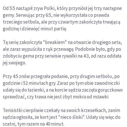
Od 5:5 nastąpił zryw Polki, który przyniósł jej trzy następne
gemy. Serwując przy 6:5, nie wykorzystała co prawda
trzeciego setbola, ale przy czwartym zakończyła trwającą
godzinę i dziewięć minut partię.
Tę serię zakończyła "breakiem" na otwarcie drugiego seta,
ale zaraz wypuściła z rąk przewagę. Podobnie było, gdy po
zdobyciu gema przy serwisie rywalki na 4:3, od razu oddała
jej swojego.
Przy 4:5 znów przegrała podanie, przy drugim setbolu, po
godzinie i 52 minutach gry. Zaraz po tym obie zawodniczki
udały się do łazienki, a na korcie sędzia zaczęła gorączkowo
sprawdzać, czy trawa nie jest zbyt mokra od mżawki.
Tenisistki cierpliwie czekały na swoich krzesełkach, zanim
sędzia ogłosiła, że kort jest "nieco śliski". Udały się więc do
szatni, tym razem na 40 minut.