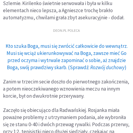
Szlemie. Kirilenko świetnie serwowała i była w kilku
elementach nieco lepsza, a Agnieszce trochę brakło
automatyzmu, chwilami grała zbyt asekuracyjnie - dodał.
DEON.PL POLECA
Kto szuka Boga, musi się zwrócić całkowicie do wewnątrz.
Musi się wciąż ukierunkowywać na Boga, zawsze mieć Go
przed oczyma i wytrwale zapominać o sobie, aż znajdzie
Boga, swój prawdziwy skarb. (Sprawdź:
Rozwój duchowy
)
Zanim w trzecim secie doszło do pierwotnego zakończenia,
a potem nieoczekiwanego wznowienia meczu na innym
korcie, był on dwukrotnie przerywany.
Zaczęło się obiecująco dla Radwańskiej. Rosjanka miała
poważne problemy z utrzymaniem podania, ale wybroniła
się ze stanu 0-40 i dwóch przewag rywalki. Podczas przerwy,
przy 1:2, tenisistki nieco dłużej siedziały, czekając na