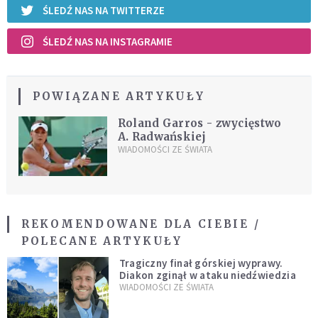
ŚLEDŹ NAS NA TWITTERZE
ŚLEDŹ NAS NA INSTAGRAMIE
POWIĄZANE ARTYKUŁY
Roland Garros - zwycięstwo
A. Radwańskiej
WIADOMOŚCI ZE ŚWIATA
REKOMENDOWANE DLA CIEBIE /
POLECANE ARTYKUŁY
Tragiczny finał górskiej wyprawy.
Diakon zginął w ataku niedźwiedzia
WIADOMOŚCI ZE ŚWIATA