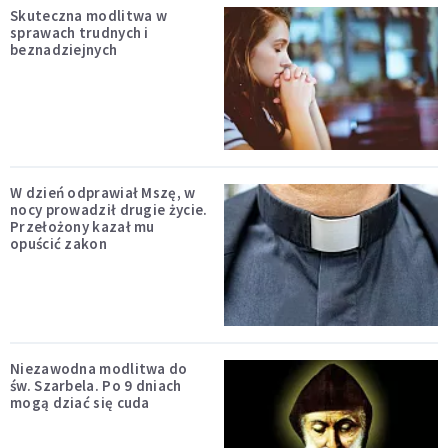
Skuteczna modlitwa w
sprawach trudnych i
beznadziejnych
W dzień odprawiał Mszę, w
nocy prowadził drugie życie.
Przełożony kazał mu
opuścić zakon
Niezawodna modlitwa do
św. Szarbela. Po 9 dniach
mogą dziać się cuda