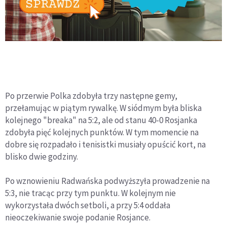
Po przerwie Polka zdobyła trzy następne gemy,
przełamując w piątym rywalkę. W siódmym była bliska
kolejnego "breaka" na 5:2, ale od stanu 40-0 Rosjanka
zdobyła pięć kolejnych punktów. W tym momencie na
dobre się rozpadało i tenisistki musiały opuścić kort, na
blisko dwie godziny.
Po wznowieniu Radwańska podwyższyła prowadzenie na
5:3, nie tracąc przy tym punktu. W kolejnym nie
wykorzystała dwóch setboli, a przy 5:4 oddała
nieoczekiwanie swoje podanie Rosjance.