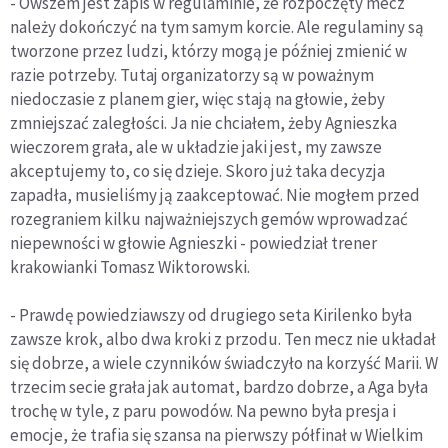
- Owszem jest zapis w regulaminie, że rozpoczęty mecz
należy dokończyć na tym samym korcie. Ale regulaminy są
tworzone przez ludzi, którzy mogą je później zmienić w
razie potrzeby. Tutaj organizatorzy są w poważnym
niedoczasie z planem gier, więc stają na głowie, żeby
zmniejszać zaległości. Ja nie chciałem, żeby Agnieszka
wieczorem grała, ale w układzie jaki jest, my zawsze
akceptujemy to, co się dzieje. Skoro już taka decyzja
zapadła, musieliśmy ją zaakceptować. Nie mogłem przed
rozegraniem kilku najważniejszych gemów wprowadzać
niepewności w głowie Agnieszki - powiedział trener
krakowianki Tomasz Wiktorowski.
- Prawdę powiedziawszy od drugiego seta Kirilenko była
zawsze krok, albo dwa kroki z przodu. Ten mecz nie układał
się dobrze, a wiele czynników świadczyło na korzyść Marii. W
trzecim secie grała jak automat, bardzo dobrze, a Aga była
trochę w tyle, z paru powodów. Na pewno była presja i
emocje, że trafia się szansa na pierwszy półfinał w Wielkim