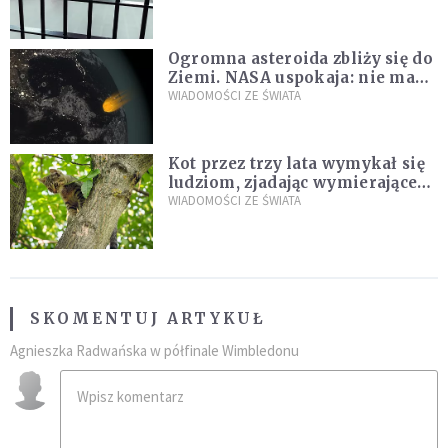
Ogromna asteroida zbliży się do
Ziemi. NASA uspokaja: nie ma
zagrożenia
WIADOMOŚCI ZE ŚWIATA
Kot przez trzy lata wymykał się
ludziom, zjadając wymierające
kaczki. W końcu popełnił
WIADOMOŚCI ZE ŚWIATA
fatalny błąd
SKOMENTUJ ARTYKUŁ
Agnieszka Radwańska w półfinale Wimbledonu