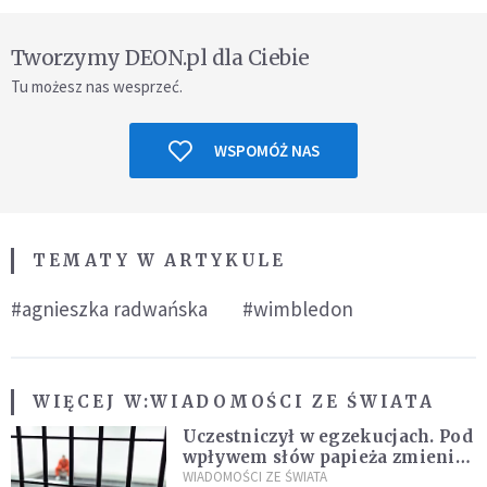
Tworzymy DEON.pl dla Ciebie
Tu możesz nas wesprzeć.
WSPOMÓŻ NAS
TEMATY W ARTYKULE
#agnieszka radwańska
#wimbledon
WIĘCEJ W:
WIADOMOŚCI ZE ŚWIATA
Uczestniczył w egzekucjach. Pod
wpływem słów papieża zmienił
zdanie
WIADOMOŚCI ZE ŚWIATA