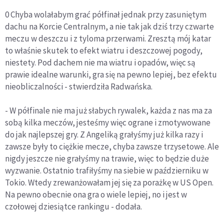
0 Chyba wolałabym grać półfinał jednak przy zasuniętym
dachu na Korcie Centralnym, a nie tak jak dziś trzy czwarte
meczu w deszczu i z tyloma przerwami. Zresztą mój katar
to właśnie skutek to efekt wiatru i deszczowej pogody,
niestety. Pod dachem nie ma wiatru i opadów, więc są
prawie idealne warunki, gra się na pewno lepiej, bez efektu
nieobliczalności - stwierdziła Radwańska.
- W półfinale nie ma już słabych rywalek, każda z nas ma za
sobą kilka meczów, jesteśmy więc ograne i zmotywowane
do jak najlepszej gry. Z Angeliką grałyśmy już kilka razy i
zawsze były to ciężkie mecze, chyba zawsze trzysetowe. Ale
nigdy jeszcze nie grałyśmy na trawie, więc to będzie duże
wyzwanie. Ostatnio trafiłyśmy na siebie w październiku w
Tokio. Wtedy zrewanżowałam jej się za porażkę w US Open.
Na pewno obecnie ona gra o wiele lepiej, no i jest w
czołowej dziesiątce rankingu - dodała.