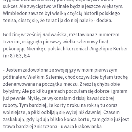
sukces. Ale zwycięstwo w finale będzie jeszcze większym.
Wimbledon zawsze był wielką częścią historii polskiego
tenisa, cieszę się, że teraz i ja do niej należę - dodała.
Godzinę wcześniej Radwańska, rozstawiona z numerem
trzecim, osiągnęła pierwszy wielkoszlemowy finał,
pokonując Niemkę o polskich korzeniach Angelique Kerber
(nr 8.) 6:3, 6:4.
- Jestem zadowolona ze swojej gry w moim pierwszym
półfinale w Wielkim Szlemie, choć oczywiście byłam trochę
zdenerwowana na początku meczu. Zresztą chyba obie
byłyśmy. Ale po kilku gemach poczułam się dobrze i grałam
już pewnie. Myślę, że wykonałam dzisiaj kawał dobrej
roboty. Tym bardziej, że korty z roku na rok są tu coraz
wolniejsze, a piłki odbijają się wyżej niż dawniej. Czasem
zaskakują, gdy lądują blisko końca kortu, tam gdzie już jest
trawa bardziej zniszczona - uważa krakowianka.