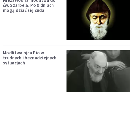
Niezawodna modlitwa do
św. Szarbela. Po 9 dniach
mogą dziać się cuda
Modlitwa ojca Pio w
trudnych i beznadziejnych
sytuacjach