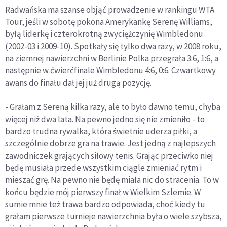
Radwańska ma szanse objąć prowadzenie w rankingu WTA
Tour, jeśli w sobotę pokona Amerykankę Serenę Williams,
byłą liderkę i czterokrotną zwyciężczynię Wimbledonu
(2002-03 i 2009-10). Spotkały się tylko dwa razy, w 2008 roku,
na ziemnej nawierzchni w Berlinie Polka przegrała 3:6, 1:6, a
następnie w ćwierćfinale Wimbledonu 4:6, 0:6. Czwartkowy
awans do finału dał jej już drugą pozycję.
- Grałam z Sereną kilka razy, ale to było dawno temu, chyba
więcej niż dwa lata. Na pewno jedno się nie zmieniło - to
bardzo trudna rywalka, która świetnie uderza piłki, a
szczególnie dobrze gra na trawie. Jest jedną z najlepszych
zawodniczek grających siłowy tenis. Grając przeciwko niej
będę musiała przede wszystkim ciągle zmieniać rytm i
mieszać grę. Na pewno nie będę miała nic do stracenia. To w
końcu będzie mój pierwszy finał w Wielkim Szlemie. W
sumie mnie też trawa bardzo odpowiada, choć kiedy tu
grałam pierwsze turnieje nawierzchnia była o wiele szybsza,