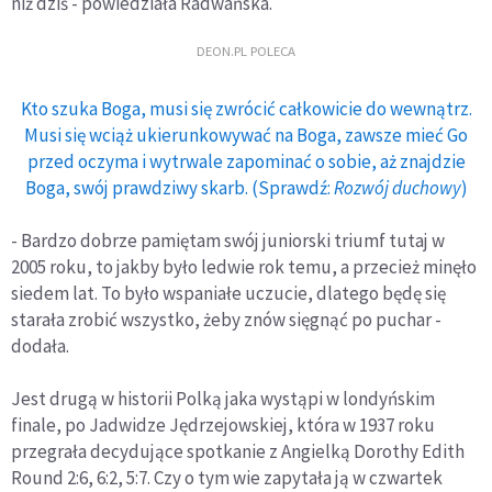
niż dziś - powiedziała Radwańska.
DEON.PL POLECA
Kto szuka Boga, musi się zwrócić całkowicie do wewnątrz.
Musi się wciąż ukierunkowywać na Boga, zawsze mieć Go
przed oczyma i wytrwale zapominać o sobie, aż znajdzie
Boga, swój prawdziwy skarb. (Sprawdź:
Rozwój duchowy
)
- Bardzo dobrze pamiętam swój juniorski triumf tutaj w
2005 roku, to jakby było ledwie rok temu, a przecież minęło
siedem lat. To było wspaniałe uczucie, dlatego będę się
starała zrobić wszystko, żeby znów sięgnąć po puchar -
dodała.
Jest drugą w historii Polką jaka wystąpi w londyńskim
finale, po Jadwidze Jędrzejowskiej, która w 1937 roku
przegrała decydujące spotkanie z Angielką Dorothy Edith
Round 2:6, 6:2, 5:7. Czy o tym wie zapytała ją w czwartek