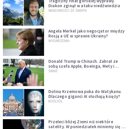
Tragiczny finał górskiej wyprawy.
Diakon zginął w ataku niedźwiedzia
WIADOMOŚCI ZE ŚWIATA
Angela Merkel jako negocjator między
Rosją a UE w sprawie Ukrainy?
WYDARZENIA
Donald Trump w Chinach. Zabrał ze
sobą szefa Apple, Boeinga, Mety i
Muska
ŚWIAT
Dolina Krzemowa puka do Watykanu.
Dlaczego giganci AI słuchają księży?
KOŚCIÓŁ
Przeleci bliżej Ziemi niż niektóre
satelity. W poniedziałek miniemy się z