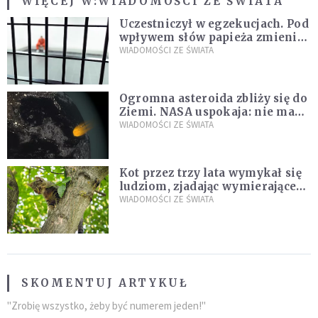
WIĘCEJ W:
WIADOMOŚCI ZE ŚWIATA
Uczestniczył w egzekucjach. Pod
wpływem słów papieża zmienił
zdanie
WIADOMOŚCI ZE ŚWIATA
Ogromna asteroida zbliży się do
Ziemi. NASA uspokaja: nie ma
zagrożenia
WIADOMOŚCI ZE ŚWIATA
Kot przez trzy lata wymykał się
ludziom, zjadając wymierające
kaczki. W końcu popełnił
WIADOMOŚCI ZE ŚWIATA
fatalny błąd
SKOMENTUJ ARTYKUŁ
"Zrobię wszystko, żeby być numerem jeden!"