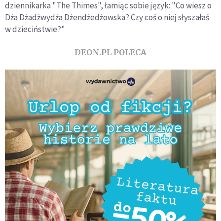
dziennikarka "The Thimes", łamiąc sobie język: "Co wiesz o
Dża Dżadżwydża Dżendżedżowska? Czy coś o niej słyszałaś
w dzieciństwie?"
DEON.PL POLECA