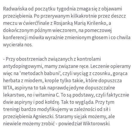
Radwańska od początku tygodnia zmaga się z objawami
przeziębienia. Po przerywanym kilkakrotnie przez deszcz
meczu w ćwierćfinale z Rosjanką Marią Kirilenko, a
dokończonym późnym wieczorem, na pomeczowej
konferencji mówiła wyraźnie zmienionym głosem i co chwila
wycierała nos.
- Przy obostrzeniach związanych z kontrolami
antydopingowymi, mamy związane ręce. Leczenie opieramy
więc na 'metodach babuni', czyli wyciąg z czosnku, gorąca
herbata z miodem, krople tylko takie, które dopuszcza
WTA, aspiryna to tak naprawdę jedyne dopuszczalne
lekarstwo, no i witamina C. To są podstawy, czyli faktycznie
dwie aspiryny i pod kołdrę. Tak to wygląda. Przy tym
treningi bardzo modyfikujemy w zależności od sił i
przeziębienia Agnieszki. Staramy się jak możemy, ale
niewiele możemy zrobić - powiedział Wiktorowski.