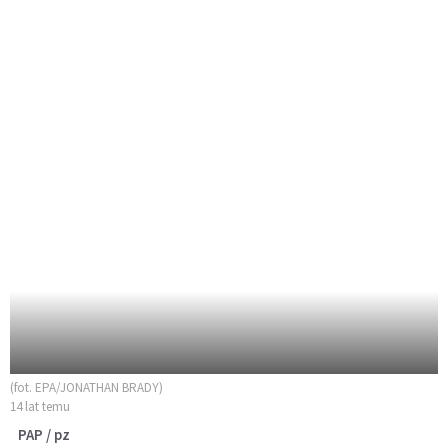
(fot. EPA/JONATHAN BRADY)
14 lat temu
PAP / pz