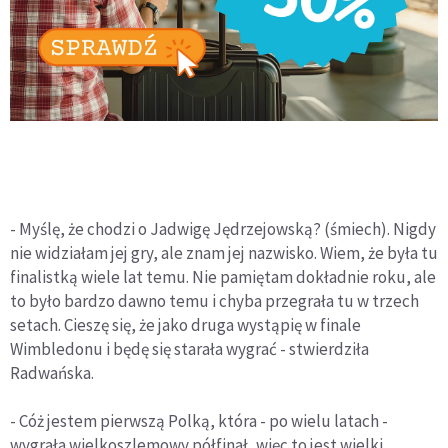
- Myślę, że chodzi o Jadwigę Jędrzejowską? (śmiech). Nigdy
nie widziałam jej gry, ale znam jej nazwisko. Wiem, że była tu
finalistką wiele lat temu. Nie pamiętam dokładnie roku, ale
to było bardzo dawno temu i chyba przegrała tu w trzech
setach. Cieszę się, że jako druga wystąpię w finale
Wimbledonu i będę się starała wygrać - stwierdziła
Radwańska.
- Cóż jestem pierwszą Polką, która - po wielu latach -
wygrała wielkoszlemowy półfinał, więc to jest wielki