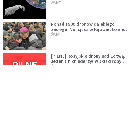
asteroidą, która poprzedzi znacznie
ŚWIAT
większego "gościa"
Ponad 1500 dronów dalekiego
zasięgu. Nuncjusz w Kijowie: to nie
wygląda na wolę zakończenia wojny
ŚWIAT
[PILNE] Rosyjskie drony nad Łotwą.
Jeden z nich uderzył w skład ropy
naftowej
ŚWIAT
Bonnie Tyler walczy o życie. Dziś fani
modlą się za głos, który śpiewał:
"Lord, help me"
WYDARZENIA