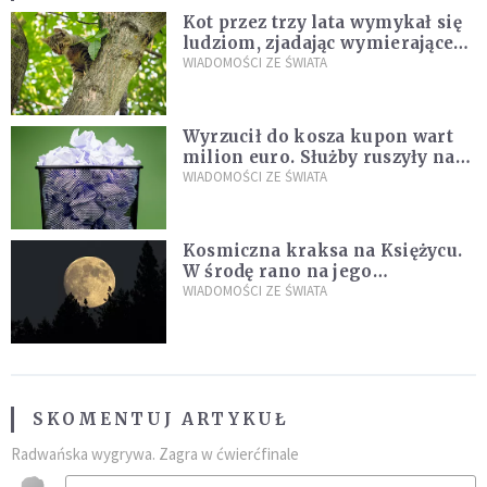
Kot przez trzy lata wymykał się
ludziom, zjadając wymierające
kaczki. W końcu popełnił
WIADOMOŚCI ZE ŚWIATA
fatalny błąd
Wyrzucił do kosza kupon wart
milion euro. Służby ruszyły na
poszukiwania
WIADOMOŚCI ZE ŚWIATA
Kosmiczna kraksa na Księżycu.
W środę rano na jego
powierzchni dojdzie do
WIADOMOŚCI ZE ŚWIATA
niezwykłego zdarzenia
SKOMENTUJ ARTYKUŁ
Radwańska wygrywa. Zagra w ćwierćfinale