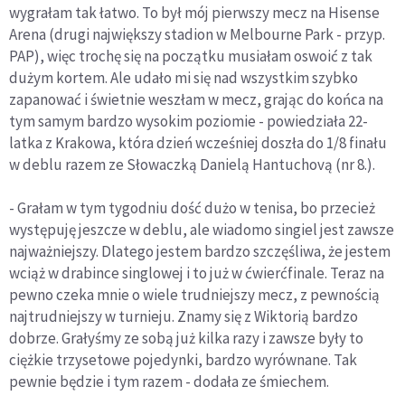
wygrałam tak łatwo. To był mój pierwszy mecz na Hisense
Arena (drugi największy stadion w Melbourne Park - przyp.
PAP), więc trochę się na początku musiałam oswoić z tak
dużym kortem. Ale udało mi się nad wszystkim szybko
zapanować i świetnie weszłam w mecz, grając do końca na
tym samym bardzo wysokim poziomie - powiedziała 22-
latka z Krakowa, która dzień wcześniej doszła do 1/8 finału
w deblu razem ze Słowaczką Danielą Hantuchovą (nr 8.).
- Grałam w tym tygodniu dość dużo w tenisa, bo przecież
występuję jeszcze w deblu, ale wiadomo singiel jest zawsze
najważniejszy. Dlatego jestem bardzo szczęśliwa, że jestem
wciąż w drabince singlowej i to już w ćwierćfinale. Teraz na
pewno czeka mnie o wiele trudniejszy mecz, z pewnością
najtrudniejszy w turnieju. Znamy się z Wiktorią bardzo
dobrze. Grałyśmy ze sobą już kilka razy i zawsze były to
ciężkie trzysetowe pojedynki, bardzo wyrównane. Tak
pewnie będzie i tym razem - dodała ze śmiechem.