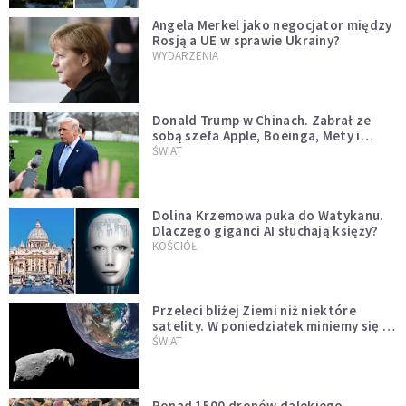
Angela Merkel jako negocjator między
Rosją a UE w sprawie Ukrainy?
WYDARZENIA
Donald Trump w Chinach. Zabrał ze
sobą szefa Apple, Boeinga, Mety i
Muska
ŚWIAT
Dolina Krzemowa puka do Watykanu.
Dlaczego giganci AI słuchają księży?
KOŚCIÓŁ
Przeleci bliżej Ziemi niż niektóre
satelity. W poniedziałek miniemy się z
asteroidą, która poprzedzi znacznie
ŚWIAT
większego "gościa"
Ponad 1500 dronów dalekiego