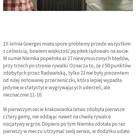
23-letnia Goerges miała spore problemy przede wszystkim
z celnością, bowiem większość jej piłek lądowało na aucie.
W sumie Niemka popełniła aż 27 niewymuszonych błędów,
przy trzech po stronie rywalki. Oznacza to, że z 50 punktów
zdobytych przez Radwańską, tylko 23 nie były prezentem
od niżej notowanej przeciwniczki, która lepiej wypadła
jedynie w statystyce wygrywających uderzeń, ale
nieznacznie 11-10.
W pierwszym secie krakowianka łatwo zdobyła pierwsze
cztery gemy, nie oddając nawet na chwilę rywalce
inicjatywy w grze. Dopiero po tym Niemka zdołała po raz
pierwszy w meczu utrzymać swój serwis, w dodatku udało