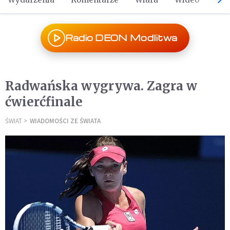
Radio DEON Modlitwa
Radwańska wygrywa. Zagra w
ćwierćfinale
ŚWIAT
WIADOMOŚCI ZE ŚWIATA