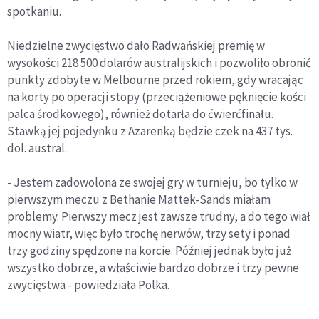
spotkaniu.
Niedzielne zwycięstwo dało Radwańskiej premię w
wysokości 218 500 dolarów australijskich i pozwoliło obronić
punkty zdobyte w Melbourne przed rokiem, gdy wracając
na korty po operacji stopy (przeciążeniowe pęknięcie kości
palca środkowego), również dotarła do ćwierćfinału.
Stawką jej pojedynku z Azarenką będzie czek na 437 tys.
dol. austral.
- Jestem zadowolona ze swojej gry w turnieju, bo tylko w
pierwszym meczu z Bethanie Mattek-Sands miałam
problemy. Pierwszy mecz jest zawsze trudny, a do tego wiał
mocny wiatr, więc było trochę nerwów, trzy sety i ponad
trzy godziny spędzone na korcie. Później jednak było już
wszystko dobrze, a właściwie bardzo dobrze i trzy pewne
zwycięstwa - powiedziała Polka.