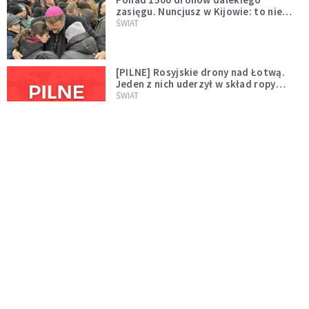
zasięgu. Nuncjusz w Kijowie: to nie
wygląda na wolę zakończenia wojny
ŚWIAT
[PILNE] Rosyjskie drony nad Łotwą.
Jeden z nich uderzył w skład ropy
naftowej
ŚWIAT
Bonnie Tyler walczy o życie. Dziś fani
modlą się za głos, który śpiewał:
"Lord, help me"
WYDARZENIA