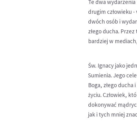
Te dwa wydarzenia d
drugim człowieku - 
dwóch osób i wydar
złego ducha. Przez 
bardziej w mediach,
Św. Ignacy jako je
Sumienia. Jego celem
Boga, złego ducha 
życiu. Człowiek, kt
dokonywać mądrych 
jak i tych mniej zna