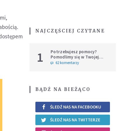
ymi,
abością.
NAJCZĘŚCIEJ CZYTANE
z dostępem
Potrzebujesz pomocy?
1
Pomodlimy się w Twojej
intencji
62 komentarzy
BĄDŹ NA BIEŻĄCO
ŚLEDŹ NAS NA FACEBOOKU
ŚLEDŹ NAS NA TWITTERZE