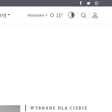
11
°
cej
Warszawa
WYBRANE DLA CIEBIE