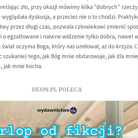
reślając zło, przy okazji mówimy kilka "dobrych" rzeczy
e wyglądała dyskusja, a przecież nie o to chodzi. Prakty
twy przez długi czas, pozwala człowiekowi zmienić spo
i o egzaltowane i naiwne widzenie tylko dobra, nawet w
n świat oczyma Boga, który nas umiłował, aż do krzyża. 
c szukanie) tego, jak Bóg mnie obdarowuje, jak dla mni
, jak mnie kocha.
DEON.PL POLECA