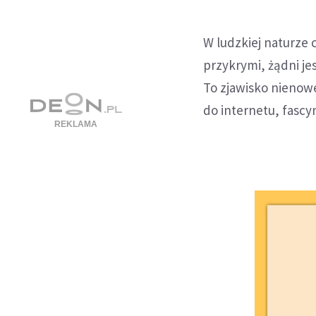
W ludzkiej naturze 
przykrymi, żądni je
To zjawisko nienowe
do internetu, fascy