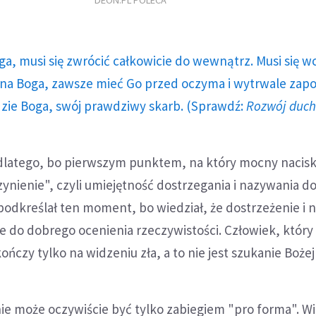
DEON.PL POLECA
ga, musi się zwrócić całkowicie do wewnątrz. Musi się w
a Boga, zawsze mieć Go przed oczyma i wytrwale zap
dzie Boga, swój prawdziwy skarb. (Sprawdź:
Rozwój duc
atego, bo pierwszym punktem, na który mocny nacisk
czynienie", czyli umiejętność dostrzegania i nazywania d
podkreślał ten moment, bo wiedział, że dostrzeżenie i 
e do dobrego ocenienia rzeczywistości. Człowiek, który
ończy tylko na widzeniu zła, a to nie jest szukanie Boże
ie może oczywiście być tylko zabiegiem "pro forma". Wi