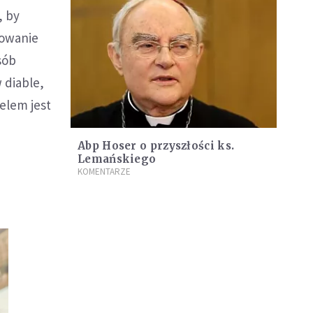
, by
kowanie
sób
 diable,
Celem jest
e
Abp Hoser o przyszłości ks.
Lemańskiego
KOMENTARZE