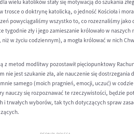
la wielu katolików stały się motywacją do szukania złe
w trosce o doktrynę katolicką, o jedność Kościoła i mora
zeń powyciągaliśmy wszystko to, co rozeznaliśmy jako d
te tygodnie zły i jego zamieszanie królowało w naszych 
 niż w życiu codziennym), a mogła królować w nich Chw
dną z metod modlitwy pozostawił pięciopunktowy Rachu
 nie jest szukanie zła, ale nauczenie się dostrzegania d
i mnie samego (moich pragnień, emocji, uczuć) w codz
óry nauczy się rozpoznawać te rzeczywistości, będzie pot
i trwałych wyborów, tak tych dotyczących spraw zasa
czących.