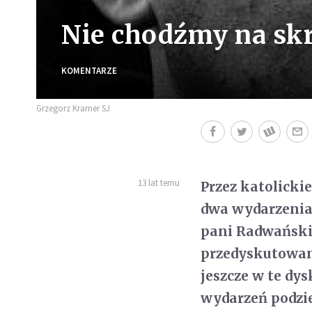
Nie chodźmy na sk
KOMENTARZE
Grzegorz Kramer SJ
13 lat temu
Przez katolicki
dwa wydarzenia.
pani Radwański
przedyskutowane
jeszcze w te dy
wydarzeń podzi