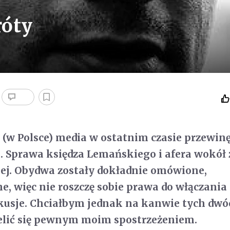
róty
e (w Polsce) media w ostatnim czasie przewinę
 Sprawa księdza Lemańskiego i afera wokół 
ej. Obydwa zostały dokładnie omówione,
, więc nie roszczę sobie prawa do włączania 
skusje. Chciałbym jednak na kanwie tych dw
elić się pewnym moim spostrzeżeniem.