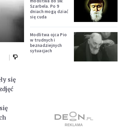
modlitwa do św.
Szarbela. Po 9
dniach mogą dziać
się cuda
Modlitwa ojca Pio
w trudnych i
beznadziejnych
sytuacjach
ły się
zdjęć
się
óch