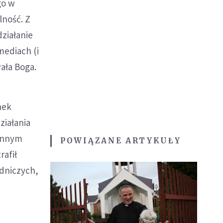
go w
lność. Z
ziałanie
mediach (i
ała Boga.
nek
ziałania
iennym
POWIĄZANE ARTYKUŁY
rafił
dniczych,