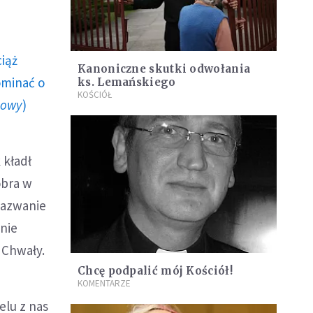
ciąż
Kanoniczne skutki odwołania
ominać o
ks. Lemańskiego
KOŚCIÓŁ
howy
)
 kładł
obra w
nazwanie
 nie
j Chwały.
Chcę podpalić mój Kościół!
KOMENTARZE
elu z nas