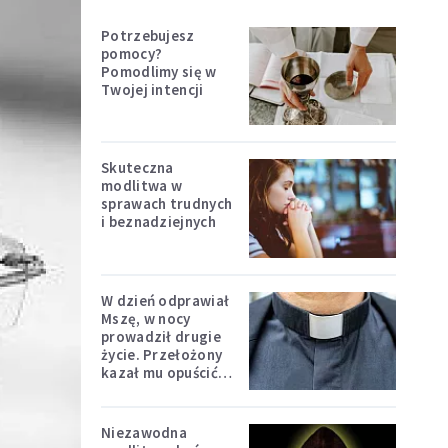
Potrzebujesz
pomocy?
Pomodlimy się w
Twojej intencji
Skuteczna
modlitwa w
sprawach trudnych
i beznadziejnych
W dzień odprawiał
Mszę, w nocy
prowadził drugie
życie. Przełożony
kazał mu opuścić
zakon
Niezawodna