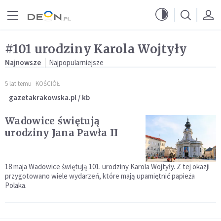
Przejdź do menu głównego
Przejdź do treści
#101 urodziny Karola Wojtyły
Najnowsze
Najpopularniejsze
5 lat temu
KOŚCIÓŁ
gazetakrakowska.pl / kb
Wadowice świętują
urodziny Jana Pawła II
18 maja Wadowice świętują 101. urodziny Karola Wojtyły. Z tej okazji
przygotowano wiele wydarzeń, które mają upamiętnić papieża
Polaka.