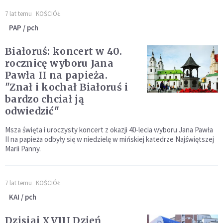
7 lat temu
KOŚCIÓŁ
PAP / pch
Białoruś: koncert w 40.
rocznicę wyboru Jana
Pawła II na papieża.
"Znał i kochał Białoruś i
bardzo chciał ją
odwiedzić"
Msza święta i uroczysty koncert z okazji 40-lecia wyboru Jana Pawła
II na papieża odbyły się w niedzielę w mińskiej katedrze Najświętszej
Marii Panny.
7 lat temu
KOŚCIÓŁ
KAI / pch
Dzisiaj XVIII Dzień