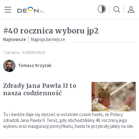
Przejdź do menu głównego
Przejdź do treści
#40 rocznica wyboru jp2
Najnowsze
Najpopularniejsze
7 lat temu
KOMENTARZE
Tomasz Krzyżak
Zdrady Jana Pawła II to
nasza codzienność
Tu i ówdzie daje się słyszeć w ostatnim czasie hasło, że Polacy
zdradzili Jana Pawła II. Teraz, gdy obchodziliśmy 40. rocznicę jego
wyboru oraz inauguracji pontyfikatu, hasła te przybrały jakby na sile.