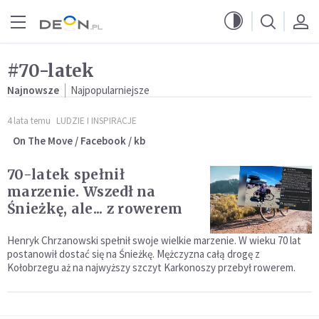
Przejdź do menu głównego
Przejdź do treści
#70-latek
Najnowsze
Najpopularniejsze
4 lata temu
LUDZIE I INSPIRACJE
On The Move / Facebook / kb
70-latek spełnił
marzenie. Wszedł na
Śnieżkę, ale... z rowerem
Henryk Chrzanowski spełnił swoje wielkie marzenie. W wieku 70 lat
postanowił dostać się na Śnieżkę. Mężczyzna całą drogę z
Kołobrzegu aż na najwyższy szczyt Karkonoszy przebył rowerem.