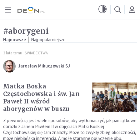
Przejdź do menu głównego
Przejdź do treści
#aborygeni
Najnowsze
Najpopularniejsze
3 lata temu
ŚWIADECTWA
Jarosław Mikuczewski SJ
Matka Boska
Częstochowska i św. Jan
Paweł II wśród
aborygenów w buszu
Z pewnością jest wiele sposobów, aby wytłumaczyć, jak pamiątkowe
obrazki z Janem Pawłem II w objęciach Matki Boskiej
Częstochowskiej się tam znalazły. Może to zwykły zbieg okoliczności,
może niebiańska ingerencja. A może staranne połączenie obu.