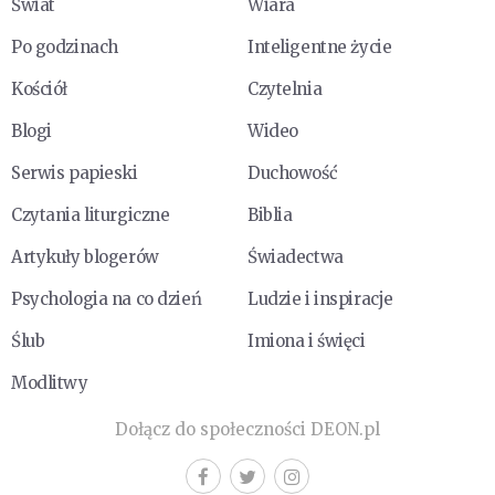
Świat
Wiara
Po godzinach
Inteligentne życie
Kościół
Czytelnia
Blogi
Wideo
Serwis papieski
Duchowość
Czytania liturgiczne
Biblia
Artykuły blogerów
Świadectwa
Psychologia na co dzień
Ludzie i inspiracje
Ślub
Imiona i święci
Modlitwy
Dołącz do społeczności DEON.pl