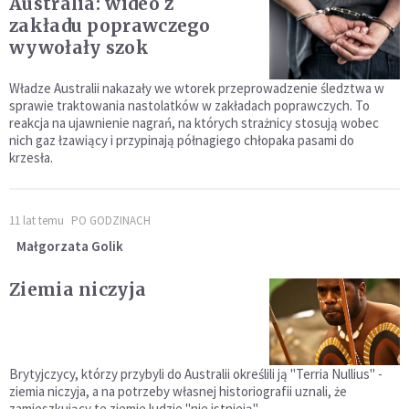
Australia: wideo z
zakładu poprawczego
wywołały szok
Władze Australii nakazały we wtorek przeprowadzenie śledztwa w
sprawie traktowania nastolatków w zakładach poprawczych. To
reakcja na ujawnienie nagrań, na których strażnicy stosują wobec
nich gaz łzawiący i przypinają półnagiego chłopaka pasami do
krzesła.
11 lat temu
PO GODZINACH
Małgorzata Golik
Ziemia niczyja
Brytyjczycy, którzy przybyli do Australii określili ją "Terria Nullius" -
ziemia niczyja, a na potrzeby własnej historiografii uznali, że
zamieszkujący te ziemie ludzie "nie istnieją".