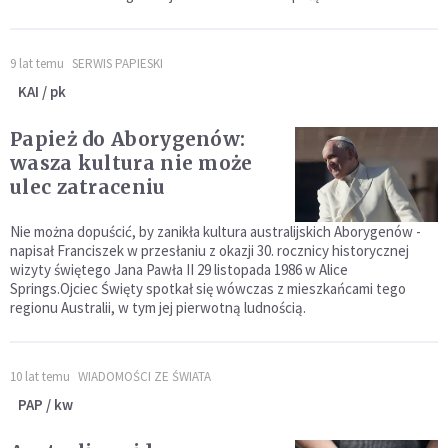
9 lat temu
SERWIS PAPIESKI
KAI / pk
Papież do Aborygenów:
wasza kultura nie może
ulec zatraceniu
Nie można dopuścić, by zanikła kultura australijskich Aborygenów -
napisał Franciszek w przesłaniu z okazji 30. rocznicy historycznej
wizyty świętego Jana Pawła II 29 listopada 1986 w Alice
Springs.Ojciec Święty spotkał się wówczas z mieszkańcami tego
regionu Australii, w tym jej pierwotną ludnością.
10 lat temu
WIADOMOŚCI ZE ŚWIATA
PAP / kw