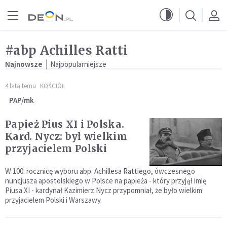
Przejdź do menu głównego
Przejdź do treści
#abp Achilles Ratti
Najnowsze
Najpopularniejsze
4 lata temu
KOŚCIÓŁ
PAP/mk
Papież Pius XI i Polska.
Kard. Nycz: był wielkim
przyjacielem Polski
W 100. rocznicę wyboru abp. Achillesa Rattiego, ówczesnego
nuncjusza apostolskiego w Polsce na papieża - który przyjął imię
Piusa XI - kardynał Kazimierz Nycz przypomniał, że było wielkim
przyjacielem Polski i Warszawy.