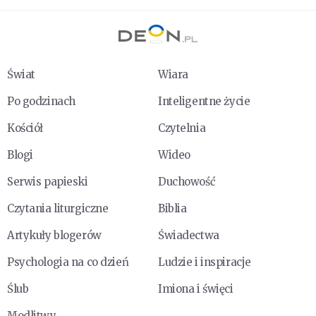
Świat
Wiara
Po godzinach
Inteligentne życie
Kościół
Czytelnia
Blogi
Wideo
Serwis papieski
Duchowość
Czytania liturgiczne
Biblia
Artykuły blogerów
Świadectwa
Psychologia na co dzień
Ludzie i inspiracje
Ślub
Imiona i święci
Modlitwy