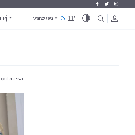
11
°
cej
Warszawa
opularniejsze