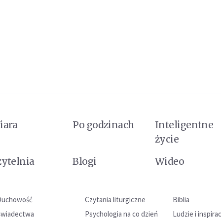
iara
Po godzinach
Inteligentne
życie
zytelnia
Blogi
Wideo
Duchowość
Czytania liturgiczne
Biblia
Świadectwa
Psychologia na co dzień
Ludzie i inspira