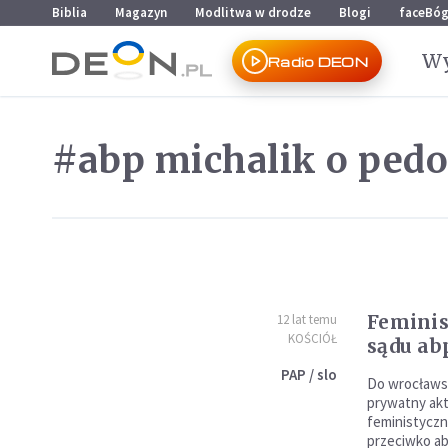
Przejdź do menu głównego
Przejdź do treści
Biblia
Magazyn
Modlitwa w drodze
Blogi
faceBó
Wy
Radio DEON
#abp michalik o pedof
Feminis
12 lat temu
KOŚCIÓŁ
sądu ab
PAP / slo
Do wrocławs
prywatny akt
feministycz
przeciwko ab