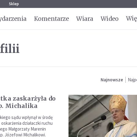
g
Sklep
Wię
darzenia
Komentarze
Wiara
Wideo
ilii
Najnowsze
Najp
tka zaskarżyła do
p. Michalika
kiego sądu wpłynął w środę
 oskarżenia działaczki ruchu
nego Małgorzaty Marenin
p. Józefowi Michalikowi.