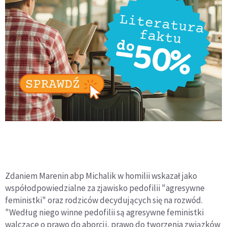
Zdaniem Marenin abp Michalik w homilii wskazał jako
współodpowiedzialne za zjawisko pedofilii "agresywne
feministki" oraz rodziców decydujących się na rozwód.
"Według niego winne pedofilii są agresywne feministki
walczące o prawo do aborcji, prawo do tworzenia związków