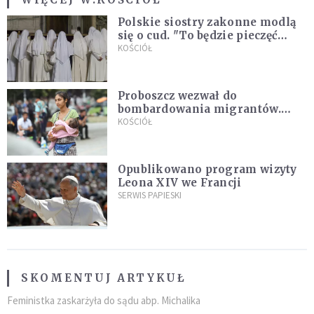
Polskie siostry zakonne modlą
się o cud. "To będzie pieczęć
Pana Boga dla naszej wiary"
KOŚCIÓŁ
Proboszcz wezwał do
bombardowania migrantów.
"Masowy ogień przeciwko
KOŚCIÓŁ
najeźdźcom!"
Opublikowano program wizyty
Leona XIV we Francji
SERWIS PAPIESKI
SKOMENTUJ ARTYKUŁ
Feministka zaskarżyła do sądu abp. Michalika