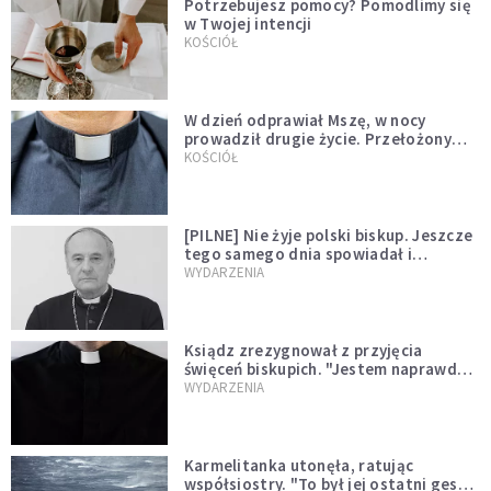
Potrzebujesz pomocy? Pomodlimy się
w Twojej intencji
KOŚCIÓŁ
W dzień odprawiał Mszę, w nocy
prowadził drugie życie. Przełożony
kazał mu opuścić zakon
KOŚCIÓŁ
[PILNE] Nie żyje polski biskup. Jeszcze
tego samego dnia spowiadał i
sprawował Mszę świętą
WYDARZENIA
Ksiądz zrezygnował z przyjęcia
święceń biskupich. "Jestem naprawdę
niegodny"
WYDARZENIA
Karmelitanka utonęła, ratując
współsiostry. "To był jej ostatni gest