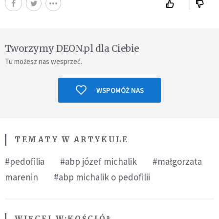
Tworzymy DEON.pl dla Ciebie
Tu możesz nas wesprzeć.
WSPOMÓŻ NAS
TEMATY W ARTYKULE
#pedofilia
#abp józef michalik
#małgorzata
marenin
#abp michalik o pedofilii
WIĘCEJ W:
KOŚCIÓŁ