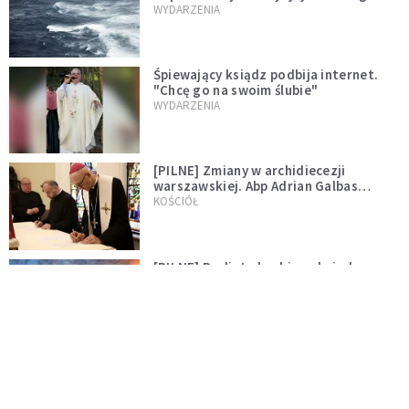
miłości"
WYDARZENIA
Śpiewający ksiądz podbija internet.
"Chcę go na swoim ślubie"
WYDARZENIA
[PILNE] Zmiany w archidiecezji
warszawskiej. Abp Adrian Galbas
wręczył dekrety nowym proboszczom
KOŚCIÓŁ
[PILNE] Podjęto kroki ws. księdza
Sawielewicza. Nie zobaczymy go w
mediach
WYDARZENIA