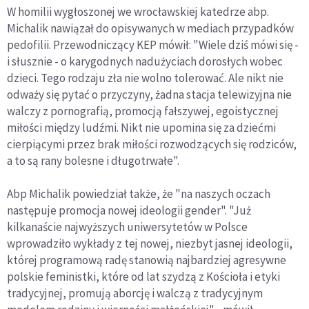
W homilii wygłoszonej we wrocławskiej katedrze abp.
Michalik nawiązał do opisywanych w mediach przypadków
pedofilii. Przewodniczący KEP mówił: "Wiele dziś mówi się -
i słusznie - o karygodnych nadużyciach dorosłych wobec
dzieci. Tego rodzaju zła nie wolno tolerować. Ale nikt nie
odważy się pytać o przyczyny, żadna stacja telewizyjna nie
walczy z pornografią, promocją fałszywej, egoistycznej
miłości między ludźmi. Nikt nie upomina się za dziećmi
cierpiącymi przez brak miłości rozwodzących się rodziców,
a to są rany bolesne i długotrwałe".
Abp Michalik powiedział także, że "na naszych oczach
następuje promocja nowej ideologii gender". "Już
kilkanaście najwyższych uniwersytetów w Polsce
wprowadziło wykłady z tej nowej, niezbyt jasnej ideologii,
której programową radę stanowią najbardziej agresywne
polskie feministki, które od lat szydzą z Kościoła i etyki
tradycyjnej, promują aborcję i walczą z tradycyjnym