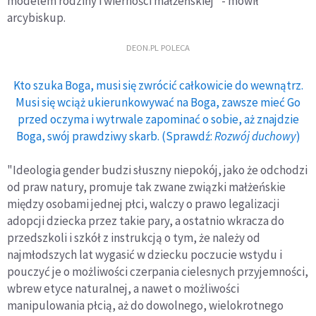
modelem rodziny i wierności małżeńskiej" - mówił
arcybiskup.
DEON.PL POLECA
Kto szuka Boga, musi się zwrócić całkowicie do wewnątrz.
Musi się wciąż ukierunkowywać na Boga, zawsze mieć Go
przed oczyma i wytrwale zapominać o sobie, aż znajdzie
Boga, swój prawdziwy skarb. (Sprawdź:
Rozwój duchowy
)
"Ideologia gender budzi słuszny niepokój, jako że odchodzi
od praw natury, promuje tak zwane związki małżeńskie
między osobami jednej płci, walczy o prawo legalizacji
adopcji dziecka przez takie pary, a ostatnio wkracza do
przedszkoli i szkół z instrukcją o tym, że należy od
najmłodszych lat wygasić w dziecku poczucie wstydu i
pouczyć je o możliwości czerpania cielesnych przyjemności,
wbrew etyce naturalnej, a nawet o możliwości
manipulowania płcią, aż do dowolnego, wielokrotnego