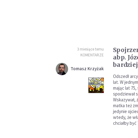
Spojrze
3 miesiące temu
KOMENTARZE
abp. Jó
bardziej
Tomasz Krzyżak
Odszedł arcyb
lat. W jedny
mając lat 75,
spodziewał si
Wskazywał, ż
matka też z
jedynie ojcie
wtedy, że wła
chciałby być