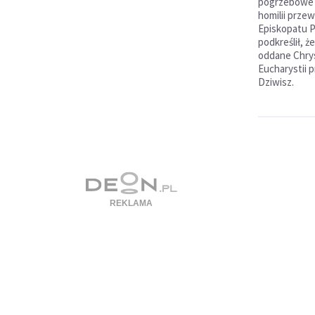
pogrzebowe ś
homilii prze
Episkopatu P
podkreślił, ż
oddane Chrys
Eucharystii 
Dziwisz.