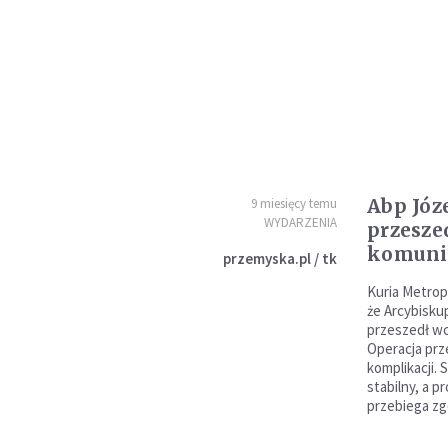
Abp Józ
9 miesięcy temu
WYDARZENIA
przeszed
komunik
przemyska.pl / tk
Kuria Metrop
że Arcybisku
przeszedł wc
Operacja prz
komplikacji. 
stabilny, a 
przebiega zg