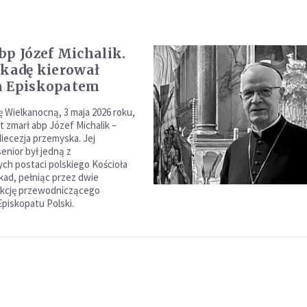
bp Józef Michalik.
ekadę kierował
m Episkopatem
ę Wielkanocną, 3 maja 2026 roku,
t zmarł abp Józef Michalik –
diecezja przemyska. Jej
enior był jedną z
ych postaci polskiego Kościoła
kad, pełniąc przez dwie
nkcję przewodniczącego
Episkopatu Polski.