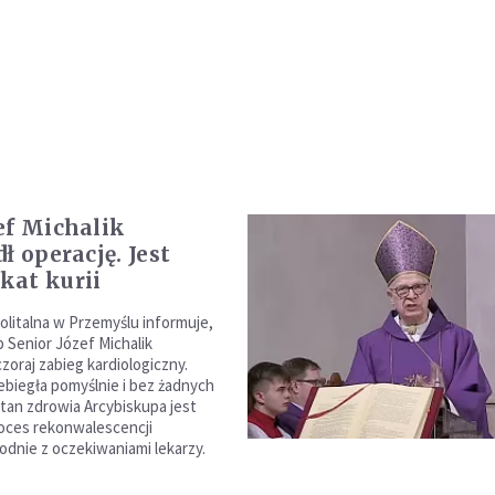
ef Michalik
ł operację. Jest
at kurii
olitalna w Przemyślu informuje,
p Senior Józef Michalik
zoraj zabieg kardiologiczny.
ebiegła pomyślnie i bez żadnych
Stan zdrowia Arcybiskupa jest
proces rekonwalescencji
odnie z oczekiwaniami lekarzy.