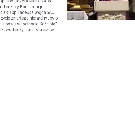
p. abp. Józefa Michalika. W
wodniczący Konferencji
olski abp Tadeusz Wojda SAC
e życie zmarłego hierarchy „było
tusowi i wspólnocie Kościoła”.
przewodniczył kard. Stanisław