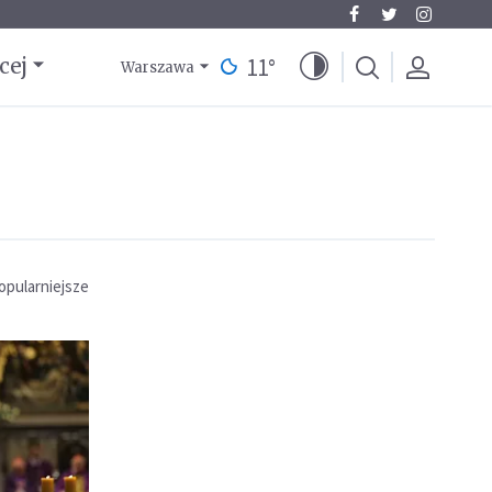
11
°
cej
Warszawa
opularniejsze