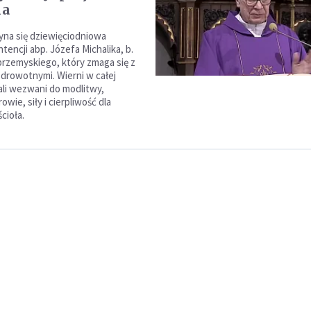
na
yna się dziewięciodniowa
encji abp. Józefa Michalika, b.
przemyskiego, który zmaga się z
drowotnymi. Wierni w całej
tali wezwani do modlitwy,
owie, siły i cierpliwość dla
cioła.