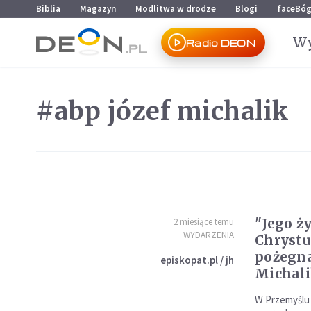
Przejdź do menu głównego
Przejdź do treści
Biblia
Magazyn
Modlitwa w drodze
Blogi
faceBó
Wy
Radio DEON
#abp józef michalik
"Jego ż
2 miesiące temu
WYDARZENIA
Chrystu
pożegna
episkopat.pl / jh
Michal
W Przemyślu 