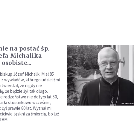
nie na postać śp.
zefa Michalika
 osobiste...
iskup Józef Michalik. Miał 85
m z wywiadów, którego udzielił mi
 stwierdził, że nigdy nie
ę, że będzie żył tak długo.
e rodzeństwo nie dożyło lat 50,
marła stosunkowo wcześnie,
c żył prawie 80 lat. Wyznał mi
ściwie tęskni za śmiercią, bo już
 TAM.