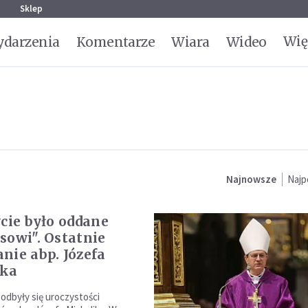
g
Sklep
Wię
darzenia
Komentarze
Wiara
Wideo
Najnowsze
Najp
ycie było oddane
sowi". Ostatnie
nie abp. Józefa
ika
odbyły się uroczystości