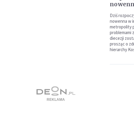
nowen
Dziś rozpocz
nowenna w int
metropolity 
problemami z
diecezji zos
prosząc o zdr
hierarchy Koś