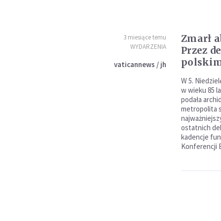
Zmarł a
3 miesiące temu
WYDARZENIA
Przez d
polski
vaticannews / jh
W 5. Niedziel
w wieku 85 la
podała archi
metropolita s
najważniejsz
ostatnich de
kadencje fu
Konferencji 