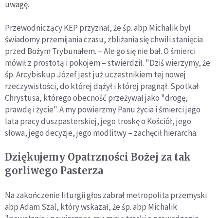
uwagę.
Przewodniczący KEP przyznał, że śp. abp Michalik był
świadomy przemijania czasu, zbliżania się chwili stanięcia
przed Bożym Trybunałem. – Ale go się nie bał. O śmierci
mówił z prostotą i pokojem – stwierdził. "Dziś wierzymy, że
śp. Arcybiskup Józef jest już uczestnikiem tej nowej
rzeczywistości, do której dążył i której pragnął. Spotkał
Chrystusa, którego obecność przeżywał jako "drogę,
prawdę i życie". A my powierzmy Panu życia i śmierci jego
lata pracy duszpasterskiej, jego troskę o Kościół, jego
słowa, jego decyzje, jego modlitwy – zachęcił hierarcha.
Dziękujemy Opatrzności Bożej za tak
gorliwego Pasterza
Na zakończenie liturgii głos zabrał metropolita przemyski
abp Adam Szal, który wskazał, że śp. abp Michalik