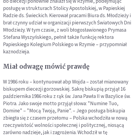
do diecezji ponownie znalazł się w Rzymie, podejmując
posługę w strukturach Stolicy Apostolskiej, w Papieskiej
Radzie ds. Świeckich. Kierował pracami Biura ds. Młodzieży i
brał czynny udział w organizacji pierwszych Światowych Dni
Młodzieży. W tym czasie, z woli błogosławionego Prymasa
Stefana Wyszyńskiego, pełnił także funkcję rektora
Papieskiego Kolegium Polskiego w Rzymie – przypomniał
kaznodzieja.
Miał odwagę mówić prawdę
W 1986 roku – kontynuował abp Wojda – został mianowany
biskupem diecezji gorzowskiej. Sakrę biskupią przyjął 16
października 1986 roku z rąk św. Jana Pawła II w Bazylice św.
Piotra. Jako swoje motto przyjął słowa: "Numine Tuo,
Domine" – "Mocą Twoją, Panie". – Jego posługa biskupia
zbiegła się z czasem przełomu – Polska wchodziła w nową
rzeczywistość wolności społecznej i politycznej, niosącą
zarówno nadzieje, jak i zagrożenia. Wchodził w tę