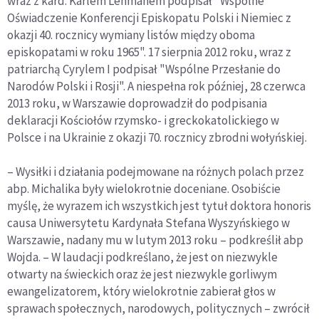
wraz z kard. Karlem Lehmanem podpisał "Wspólne
Oświadczenie Konferencji Episkopatu Polski i Niemiec z
okazji 40. rocznicy wymiany listów między oboma
episkopatami w roku 1965". 17 sierpnia 2012 roku, wraz z
patriarchą Cyrylem I podpisał "Wspólne Przesłanie do
Narodów Polski i Rosji". A niespełna rok później, 28 czerwca
2013 roku, w Warszawie doprowadził do podpisania
deklaracji Kościołów rzymsko- i greckokatolickiego w
Polsce i na Ukrainie z okazji 70. rocznicy zbrodni wołyńskiej.
– Wysiłki i działania podejmowane na różnych polach przez
abp. Michalika były wielokrotnie doceniane. Osobiście
myślę, że wyrazem ich wszystkich jest tytuł doktora honoris
causa Uniwersytetu Kardynała Stefana Wyszyńskiego w
Warszawie, nadany mu w lutym 2013 roku – podkreślił abp
Wojda. – W laudacji podkreślano, że jest on niezwykle
otwarty na świeckich oraz że jest niezwykle gorliwym
ewangelizatorem, który wielokrotnie zabierał głos w
sprawach społecznych, narodowych, politycznych – zwrócił