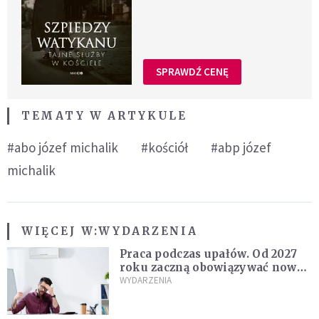
SPRAWDŹ CENĘ
TEMATY W ARTYKULE
#abo józef michalik
#kościół
#abp józef
michalik
WIĘCEJ W:
WYDARZENIA
Praca podczas upałów. Od 2027
roku zaczną obowiązywać nowe
przepisy
WYDARZENIA