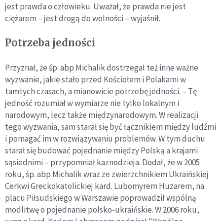
jest prawda o człowieku. Uważał, że prawda nie jest
ciężarem – jest drogą do wolności – wyjaśnił.
Potrzeba jedności
Przyznał, że śp. abp Michalik dostrzegał też inne ważne
wyzwanie, jakie stało przed Kościołem i Polakami w
tamtych czasach, a mianowicie potrzebę jedności. – Tę
jedność rozumiał w wymiarze nie tylko lokalnym i
narodowym, lecz także międzynarodowym. W realizacji
tego wyzwania, sam starał się być łącznikiem między ludźmi
i pomagać im w rozwiązywaniu problemów. W tym duchu
starał się budować pojednanie między Polską a krajami
sąsiednimi – przypomniał kaznodzieja. Dodał, że w 2005
roku, śp. abp Michalik wraz ze zwierzchnikiem Ukraińskiej
Cerkwi Greckokatolickiej kard. Lubomyrem Huzarem, na
placu Piłsudskiego w Warszawie poprowadził wspólną
modlitwę o pojednanie polsko-ukraińskie. W 2006 roku,