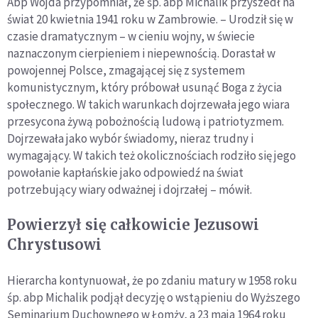
Abp Wojda przypomniał, że śp. abp Michalik przyszedł na
świat 20 kwietnia 1941 roku w Zambrowie. – Urodził się w
czasie dramatycznym – w cieniu wojny, w świecie
naznaczonym cierpieniem i niepewnością. Dorastał w
powojennej Polsce, zmagającej się z systemem
komunistycznym, który próbował usunąć Boga z życia
społecznego. W takich warunkach dojrzewała jego wiara
przesycona żywą pobożnością ludową i patriotyzmem.
Dojrzewała jako wybór świadomy, nieraz trudny i
wymagający. W takich też okolicznościach rodziło się jego
powołanie kapłańskie jako odpowiedź na świat
potrzebujący wiary odważnej i dojrzałej – mówił.
Powierzył się całkowicie Jezusowi
Chrystusowi
Hierarcha kontynuował, że po zdaniu matury w 1958 roku
śp. abp Michalik podjął decyzję o wstąpieniu do Wyższego
Seminarium Duchownego w Łomży, a 23 maja 1964 roku