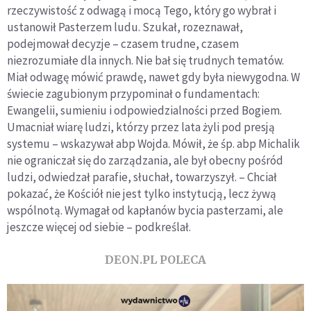
rzeczywistość z odwagą i mocą Tego, który go wybrał i
ustanowił Pasterzem ludu. Szukał, rozeznawał,
podejmował decyzje – czasem trudne, czasem
niezrozumiałe dla innych. Nie bał się trudnych tematów.
Miał odwagę mówić prawdę, nawet gdy była niewygodna. W
świecie zagubionym przypominał o fundamentach:
Ewangelii, sumieniu i odpowiedzialności przed Bogiem.
Umacniał wiarę ludzi, którzy przez lata żyli pod presją
systemu – wskazywał abp Wojda. Mówił, że śp. abp Michalik
nie ograniczał się do zarządzania, ale był obecny pośród
ludzi, odwiedzał parafie, słuchał, towarzyszył. – Chciał
pokazać, że Kościół nie jest tylko instytucją, lecz żywą
wspólnotą. Wymagał od kapłanów bycia pasterzami, ale
jeszcze więcej od siebie – podkreślał.
DEON.PL POLECA