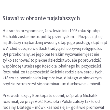
Stawał w obronie najsłabszych
Hierarcha przypomniał, że w kwietniu 1993 roku śp. abp
Michalik został metropolitą przemyskim. – Rozpoczął się
najdłuższy i najbardziej owocny etap jego posługi, skądinąd
w Archidiecezji o wielkich tradycjach, o żywej religijności.
Był przekonany, że jego pasterskim wyzwaniem jest nie
tylko zachować to piękne dziedzictwo, ale poprowadzić
wspólnotę tutejszego Kościoła lokalnego ku przyszłości.
Rozumiał, że ta przyszłość Kościoła rodzi się w sercu tych,
którzy są powołani do kapłaństwa, dlatego w pierwszym
rzędzie zatroszczył się o seminarium duchowne – mówił.
Przewodniczący Episkopatu ocenił, iż śp. abp Michalik
rozumiał, że przyszłość Kościoła i Polski zależy także od
rodziny. Dlatego – mówił kaznodzieja – gorliwie promował