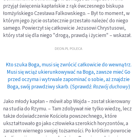
przyjął święcenia kapłańskie z rąk ówczesnego biskupa
łomżyńskiego Czesława Falkowskiego. – Był to moment, w
którym jego życie ostatecznie przestało należeć do niego
samego. Powierzył się całkowicie Jezusowi Chrystusowi,
który stał się dla niego "drogą, prawdą i życiem" – wskazał.
DEON.PL POLECA
Kto szuka Boga, musi się zwrócić całkowicie do wewnątrz.
Musi się wciąż ukierunkowywać na Boga, zawsze mieć Go
przed oczyma i wytrwale zapominać o sobie, aż znajdzie
Boga, swój prawdziwy skarb. (Sprawdź:
Rozwój duchowy
)
Jako młody kapłan – mówił abp Wojda – został skierowany
na studia do Rzymu. – Tam zdobywał nie tylko wiedzę, lecz
także doświadczenie Kościoła powszechnego, które
ukształtowało go jako człowieka szerokich horyzontów, a
zarazem wiernego swojej tożsamości. Po krótkim powrocie