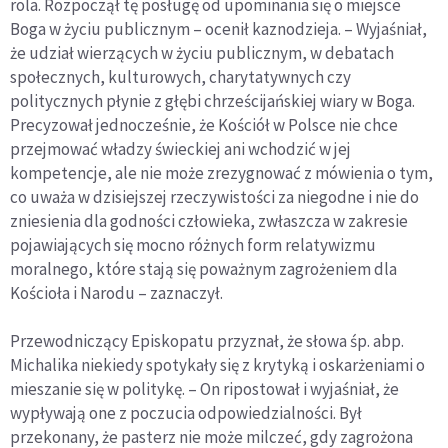
rola. Rozpoczął tę posługę od upominania się o miejsce
Boga w życiu publicznym – ocenił kaznodzieja. – Wyjaśniał,
że udział wierzących w życiu publicznym, w debatach
społecznych, kulturowych, charytatywnych czy
politycznych płynie z głębi chrześcijańskiej wiary w Boga.
Precyzował jednocześnie, że Kościół w Polsce nie chce
przejmować władzy świeckiej ani wchodzić w jej
kompetencje, ale nie może zrezygnować z mówienia o tym,
co uważa w dzisiejszej rzeczywistości za niegodne i nie do
zniesienia dla godności człowieka, zwłaszcza w zakresie
pojawiających się mocno różnych form relatywizmu
moralnego, które stają się poważnym zagrożeniem dla
Kościoła i Narodu – zaznaczył.
Przewodniczący Episkopatu przyznał, że słowa śp. abp.
Michalika niekiedy spotykały się z krytyką i oskarżeniami o
mieszanie się w politykę. – On ripostował i wyjaśniał, że
wypływają one z poczucia odpowiedzialności. Był
przekonany, że pasterz nie może milczeć, gdy zagrożona