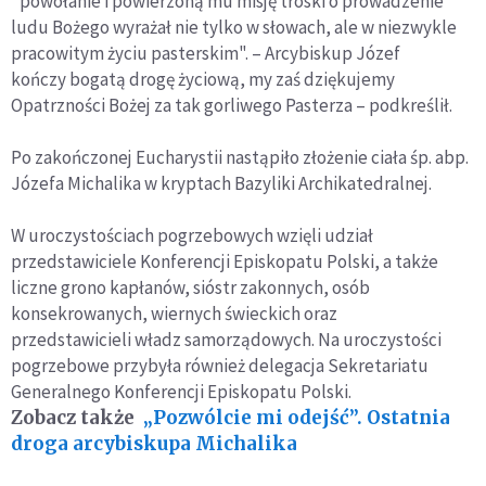
"powołanie i powierzoną mu misję troski o prowadzenie
ludu Bożego wyrażał nie tylko w słowach, ale w niezwykle
pracowitym życiu pasterskim". – Arcybiskup Józef
kończy bogatą drogę życiową, my zaś dziękujemy
Opatrzności Bożej za tak gorliwego Pasterza – podkreślił.
Po zakończonej Eucharystii nastąpiło złożenie ciała śp. abp.
Józefa Michalika w kryptach Bazyliki Archikatedralnej.
W uroczystościach pogrzebowych wzięli udział
przedstawiciele Konferencji Episkopatu Polski, a także
liczne grono kapłanów, sióstr zakonnych, osób
konsekrowanych, wiernych świeckich oraz
przedstawicieli władz samorządowych. Na uroczystości
pogrzebowe przybyła również delegacja Sekretariatu
Generalnego Konferencji Episkopatu Polski.
Zobacz także
„Pozwólcie mi odejść”. Ostatnia
droga arcybiskupa Michalika