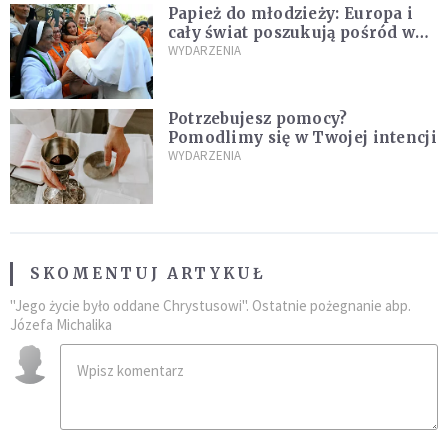
Papież do młodzieży: Europa i
cały świat poszukują pośród was
nowych świętych
WYDARZENIA
Potrzebujesz pomocy?
Pomodlimy się w Twojej intencji
WYDARZENIA
SKOMENTUJ ARTYKUŁ
"Jego życie było oddane Chrystusowi". Ostatnie pożegnanie abp.
Józefa Michalika