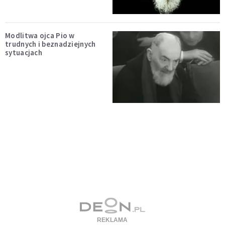
Modlitwa ojca Pio w
trudnych i beznadziejnych
sytuacjach