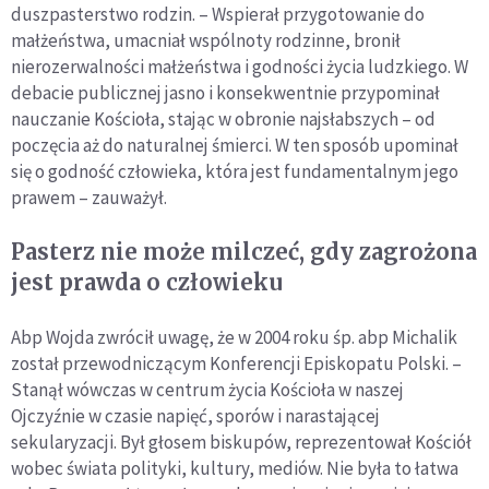
duszpasterstwo rodzin. – Wspierał przygotowanie do
małżeństwa, umacniał wspólnoty rodzinne, bronił
nierozerwalności małżeństwa i godności życia ludzkiego. W
debacie publicznej jasno i konsekwentnie przypominał
nauczanie Kościoła, stając w obronie najsłabszych – od
poczęcia aż do naturalnej śmierci. W ten sposób upominał
się o godność człowieka, która jest fundamentalnym jego
prawem – zauważył.
Pasterz nie może milczeć, gdy zagrożona
jest prawda o człowieku
Abp Wojda zwrócił uwagę, że w 2004 roku śp. abp Michalik
został przewodniczącym Konferencji Episkopatu Polski. –
Stanął wówczas w centrum życia Kościoła w naszej
Ojczyźnie w czasie napięć, sporów i narastającej
sekularyzacji. Był głosem biskupów, reprezentował Kościół
wobec świata polityki, kultury, mediów. Nie była to łatwa