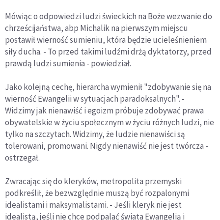
Mówiąc o odpowiedzi ludzi świeckich na Boże wezwanie do
chrześcijaństwa, abp Michalik na pierwszym miejscu
postawił wierność sumieniu, która będzie ucieleśnieniem
siły ducha. - To przed takimi ludźmi drżą dyktatorzy, przed
prawdą ludzi sumienia - powiedział.
Jako kolejną cechę, hierarcha wymienił "zdobywanie się na
wierność Ewangelii w sytuacjach paradoksalnych". -
Widzimy jak nienawiść i egoizm próbuje zdobywać prawa
obywatelskie w życiu społecznym w życiu różnych ludzi, nie
tylko na szczytach. Widzimy, że ludzie nienawiści są
tolerowani, promowani. Nigdy nienawiść nie jest twórcza -
ostrzegał.
Zwracając się do kleryków, metropolita przemyski
podkreślił, że bezwzględnie muszą być rozpalonymi
idealistami i maksymalistami. - Jeśli kleryk nie jest
idealistą, jeśli nie chce podpalać świata Ewangelią i