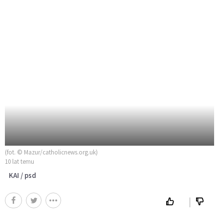
(fot. © Mazur/catholicnews.org.uk)
10 lat temu
KAI / psd