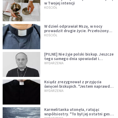
w Twojej intencji
KOŚCIÓŁ
W dzień odprawiał Mszę, w nocy
prowadził drugie życie. Przełożony
kazał mu opuścić zakon
KOŚCIÓŁ
[PILNE] Nie żyje polski biskup. Jeszcze
tego samego dnia spowiadał i
sprawował Mszę świętą
WYDARZENIA
Ksiądz zrezygnował z przyjęcia
święceń biskupich. "Jestem naprawdę
niegodny"
WYDARZENIA
Karmelitanka utonęła, ratując
współsiostry. "To był jej ostatni gest