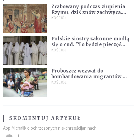
Zrabowany podczas złupienia
Rzymu, dziś znów zachwyca.
Wyjątkowy arras w Castel
KOŚCIÓŁ
Gandolfo
Polskie siostry zakonne modlą
się o cud. "To będzie pieczęć
Pana Boga dla naszej wiary"
KOŚCIÓŁ
Proboszcz wezwał do
bombardowania migrantów.
"Masowy ogień przeciwko
KOŚCIÓŁ
najeźdźcom!"
SKOMENTUJ ARTYKUŁ
Abp Michalik o ochrzczonych nie-chrześcijaninach