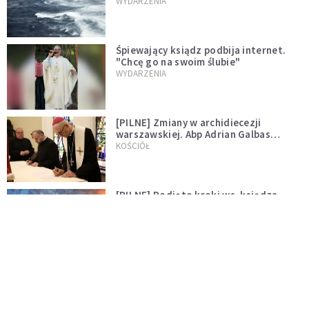
miłości"
WYDARZENIA
Śpiewający ksiądz podbija internet.
"Chcę go na swoim ślubie"
WYDARZENIA
[PILNE] Zmiany w archidiecezji
warszawskiej. Abp Adrian Galbas
wręczył dekrety nowym proboszczom
KOŚCIÓŁ
[PILNE] Podjęto kroki ws. księdza
Sawielewicza. Nie zobaczymy go w
mediach
WYDARZENIA