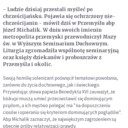
- Ludzie dzisiaj przestali myśleć po
chrześcijańsku. Pojawia się ochrzczony nie-
chrześcijanin - mówił dziś w Przemyślu abp
Józef Michalik. W dniu swoich imienin
metropolita przemyski przewodniczył Mszy
św. w Wyższym Seminarium Duchownym.
Liturgia zgromadziła wspólnotę seminaryjną
oraz księży dziekanów i proboszczów z
Przemyśla i okolic.
Swoją homilię solenizant poświęcił tematowi powołania,
zarówno do życia duchownego, jak i świeckiego.
Przywołując słowa papieża Benedykta XVI zauważył, że
biskupi muszą umieć przeciwstawić się dominującym
prądom, a ich męstwo polegać ma "na dopuszczeniu
ciosów i opieraniu się kryteriom dominujących poglądów".
Abp Michalik zaznaczył, że największym zagrożeniem są
obecnie próby relatywizacji prawdy.