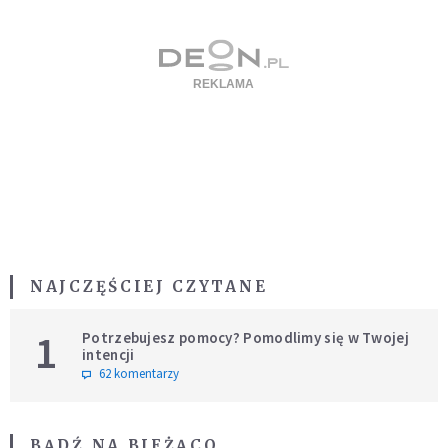
NAJCZĘŚCIEJ CZYTANE
1
Potrzebujesz pomocy? Pomodlimy się w Twojej
intencji
62 komentarzy
BĄDŹ NA BIEŻĄCO