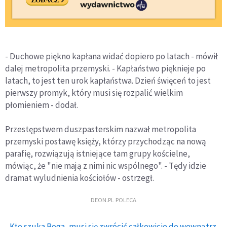
- Duchowe piękno kapłana widać dopiero po latach - mówił
dalej metropolita przemyski. - Kapłaństwo pięknieje po
latach, to jest ten urok kapłaństwa. Dzień święceń to jest
pierwszy promyk, który musi się rozpalić wielkim
płomieniem - dodał.
Przestępstwem duszpasterskim nazwał metropolita
przemyski postawę księży, którzy przychodząc na nową
parafię, rozwiązują istniejące tam grupy kościelne,
mówiąc, że "nie mają z nimi nic wspólnego". - Tędy idzie
dramat wyludnienia kościołów - ostrzegł.
DEON.PL POLECA
Kto szuka Boga, musi się zwrócić całkowicie do wewnątrz.