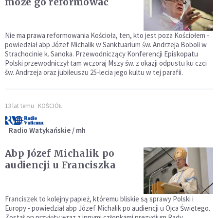
może go reformować
Nie ma prawa reformowania Kościoła, ten, kto jest poza Kościołem -
powiedział abp Józef Michalik w Sanktuarium św. Andrzeja Boboli w
Strachocinie k. Sanoka. Przewodniczący Konferencji Episkopatu
Polski przewodniczył tam wczoraj Mszy św. z okazji odpustu ku czci
św. Andrzeja oraz jubileuszu 25-lecia jego kultu w tej parafii.
13 lat temu
KOŚCIÓŁ
Radio Watykańskie / mh
Abp Józef Michalik po
audiencji u Franciszka
Franciszek to kolejny papież, któremu bliskie są sprawy Polski i
Europy - powiedział abp Józef Michalik po audiencji u Ojca Świętego.
Został on przyjęty wraz z innymi członkami prezydium Rady