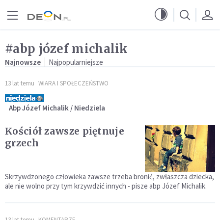
Przejdź do menu głównego
Przejdź do treści
#abp józef michalik
Najnowsze
Najpopularniejsze
13 lat temu
WIARA I SPOŁECZEŃSTWO
Abp Józef Michalik / Niedziela
Kościół zawsze piętnuje
grzech
Skrzywdzonego człowieka zawsze trzeba bronić, zwłaszcza dziecka,
ale nie wolno przy tym krzywdzić innych - pisze abp Józef Michalik.
13 lat temu
KOMENTARZE