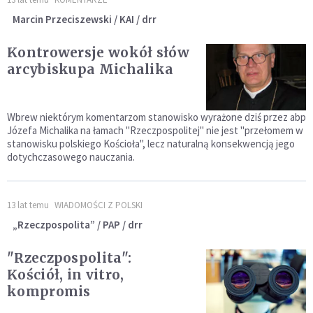
Marcin Przeciszewski / KAI / drr
Kontrowersje wokół słów
arcybiskupa Michalika
Wbrew niektórym komentarzom stanowisko wyrażone dziś przez abp
Józefa Michalika na łamach "Rzeczpospolitej" nie jest "przełomem w
stanowisku polskiego Kościoła", lecz naturalną konsekwencją jego
dotychczasowego nauczania.
13 lat temu
WIADOMOŚCI Z POLSKI
„Rzeczpospolita” / PAP / drr
"Rzeczpospolita":
Kościół, in vitro,
kompromis