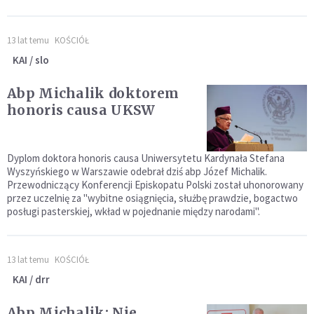
13 lat temu
KOŚCIÓŁ
KAI / slo
Abp Michalik doktorem
honoris causa UKSW
Dyplom doktora honoris causa Uniwersytetu Kardynała Stefana
Wyszyńskiego w Warszawie odebrał dziś abp Józef Michalik.
Przewodniczący Konferencji Episkopatu Polski został uhonorowany
przez uczelnię za "wybitne osiągnięcia, służbę prawdzie, bogactwo
posługi pasterskiej, wkład w pojednanie między narodami".
13 lat temu
KOŚCIÓŁ
KAI / drr
Abp Michalik: Nie