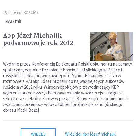
13 lat temu
KOŚCIÓŁ
KAI / mh
Abp Józef Michalik
podsumowuje rok 2012
Wydanie przez Konferencję Episkopatu Polski dokumentu na tematy
społeczne, wspólne Przesłanie Kościoła katolickiego w Polsce i
rosyjskiej Cerkwi prawosławnej oraz Synod Biskupów zalicza w
rozmowie z KAI abp Józef Michalik do najważniejszych sukcesów
Kościoła w 2012 roku. Wśród niepokojów przewodniczący KEP
wymienia przede wszystkim zawirowania wokół miejsca religii w
szkole oraz niektóre zapisy w przyjętej Konwencji o zapobieganiu i
zwalczaniu przemocy wobec kobiet i profanację jasnogórskiego
obrazu Matki Bożej.
WIĘCEJ
Wróć do: abp józef michalik