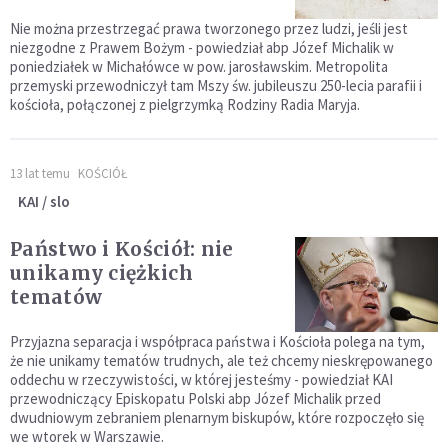
Nie można przestrzegać prawa tworzonego przez ludzi, jeśli jest
niezgodne z Prawem Bożym - powiedział abp Józef Michalik w
poniedziałek w Michałówce w pow. jarosławskim. Metropolita
przemyski przewodniczył tam Mszy św. jubileuszu 250-lecia parafii i
kościoła, połączonej z pielgrzymką Rodziny Radia Maryja.
13 lat temu
KOŚCIÓŁ
KAI / slo
Państwo i Kościół: nie
unikamy ciężkich
tematów
Przyjazna separacja i współpraca państwa i Kościoła polega na tym,
że nie unikamy tematów trudnych, ale też chcemy nieskrępowanego
oddechu w rzeczywistości, w której jesteśmy - powiedział KAI
przewodniczący Episkopatu Polski abp Józef Michalik przed
dwudniowym zebraniem plenarnym biskupów, które rozpoczęło się
we wtorek w Warszawie.