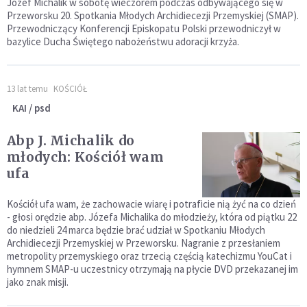
Józef Michalik w sobotę wieczorem podczas odbywającego się w
Przeworsku 20. Spotkania Młodych Archidiecezji Przemyskiej (SMAP).
Przewodniczący Konferencji Episkopatu Polski przewodniczył w
bazylice Ducha Świętego nabożeństwu adoracji krzyża.
13 lat temu
KOŚCIÓŁ
KAI / psd
Abp J. Michalik do
młodych: Kościół wam
ufa
Kościół ufa wam, że zachowacie wiarę i potraficie nią żyć na co dzień
- głosi orędzie abp. Józefa Michalika do młodzieży, która od piątku 22
do niedzieli 24 marca będzie brać udział w Spotkaniu Młodych
Archidiecezji Przemyskiej w Przeworsku. Nagranie z przesłaniem
metropolity przemyskiego oraz trzecią częścią katechizmu YouCat i
hymnem SMAP-u uczestnicy otrzymają na płycie DVD przekazanej im
jako znak misji.