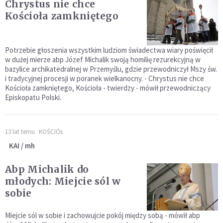
Chrystus nie chce
Kościoła zamkniętego
Potrzebie głoszenia wszystkim ludziom świadectwa wiary poświęcił
w dużej mierze abp Józef Michalik swoją homilię rezurekcyjną w
bazylice archikatedralnej w Przemyślu, gdzie przewodniczył Mszy św.
i tradycyjnej procesji w poranek wielkanocny. - Chrystus nie chce
Kościoła zamkniętego, Kościoła - twierdzy - mówił przewodniczący
Episkopatu Polski.
13 lat temu
KOŚCIÓŁ
KAI / mh
Abp Michalik do
młodych: Miejcie sól w
sobie
Miejcie sól w sobie i zachowujcie pokój między sobą - mówił abp