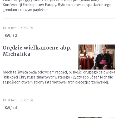
Konferencji Episkopatów Europy. Było to pierwsze spotkanie tego
gremium z nowym papieżem.
13 lat temu
KOŚCIÓŁ
KAI/ ad
Orędzie wielkanocne abp.
Michalika
Niech te święta będą odkryciem radości, bliskości drugiego człowieka
i bliskości Chrystusa zmartwychwstałego - życzy abp Józef Michalik
za pośrednictwem strony internetowej archidiecezji przemyskiej.
13 lat temu
KOŚCIÓŁ
KAI/ ad