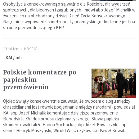
Osoby życia konsekrowanego są ważne dla Kościoła, dla wydarzeń
społecznych, dla biednych i zagubionych - mówi abp Józef Michalik w
życzeniach na obchodzony dzisiaj Dzień Życia Konsekrowanego.
Nagranie z wypowiedzią metropolity przemyskiego dostępne jest na
stronie przewodniczącego KEP.
13 lat temu
KOŚCIÓŁ
KAI / mh
Polskie komentarze po
papieskim
przemówieniu
Ojciec Święty konsekwentnie zauważa, że owocem dialogu między
chrześcijanami jest również pojednanie między narodami - powiedział
KAI abp Józef Michalik komentując dzisiejsze przemówienie
Benedykta XVI do korpusu dyplomatycznego. Słowa papieża
skomentowali także Hanna Suchocka, abp Józef Kowalczyk, abp
senior Henryk Muszyński, Witold Waszczykowski i Paweł Kowal.