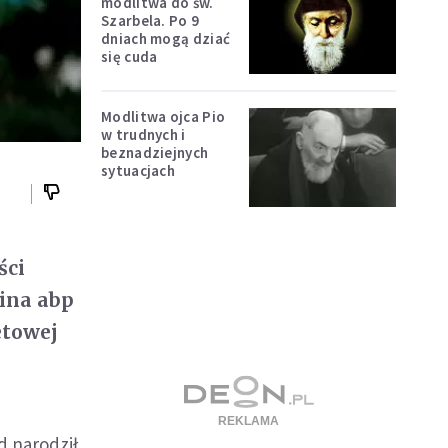
modlitwa do św.
Szarbela. Po 9
dniach mogą dziać
się cuda
Modlitwa ojca Pio
w trudnych i
beznadziejnych
sytuacjach
ści
ina abp
etowej
d narodził