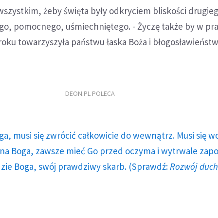
wszystkim, żeby święta były odkryciem bliskości drugie
ego, pomocnego, uśmiechniętego. - Życzę także by w pr
oku towarzyszyła państwu łaska Boża i błogosławieństw
DEON.PL POLECA
ga, musi się zwrócić całkowicie do wewnątrz. Musi się w
a Boga, zawsze mieć Go przed oczyma i wytrwale zap
dzie Boga, swój prawdziwy skarb. (Sprawdź:
Rozwój duc