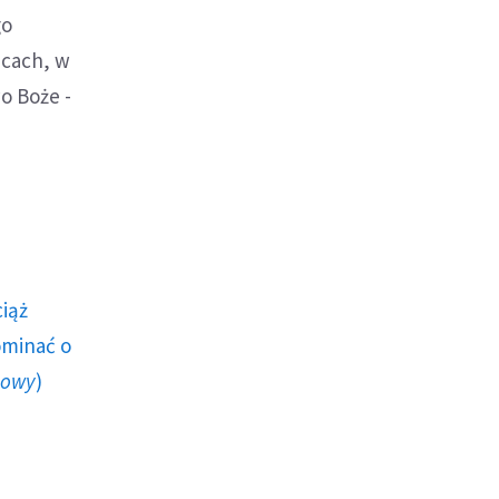
go
acach, w
o Boże -
ciąż
ominać o
howy
)