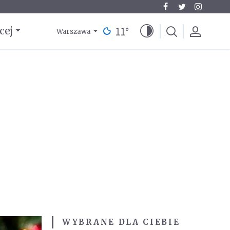
11
°
cej
Warszawa
WYBRANE DLA CIEBIE