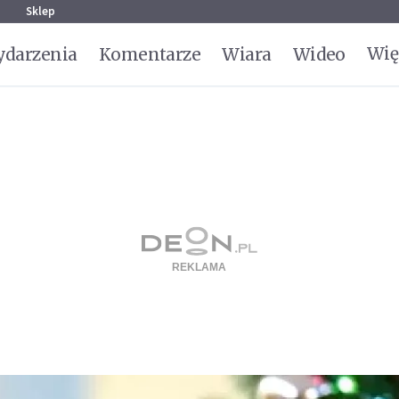
g
Sklep
Wię
darzenia
Komentarze
Wiara
Wideo