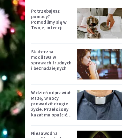
Potrzebujesz
pomocy?
Pomodlimy się w
Twojej intencji
Skuteczna
modlitwa w
sprawach trudnych
i beznadziejnych
W dzień odprawiał
Mszę, w nocy
prowadził drugie
życie. Przełożony
kazał mu opuścić
zakon
Niezawodna