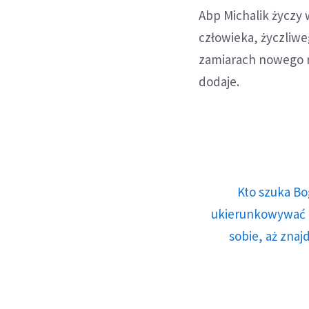
Abp Michalik życzy 
człowieka, życzliw
zamiarach nowego r
dodaje.
Kto szuka Bo
ukierunkowywać n
sobie, aż znaj