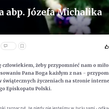
a abp. Józefa Michalika
ię człowiekiem, żeby przypomnieć nam o miło
resowaniu Pana Boga każdym z nas - przypom
w świątecznych życzeniach na stronie intern
o Episkopatu Polski.
ki zaznaczył, że nigdy nie jesteśmy w życiu sami - odką