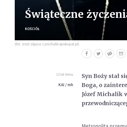
Świąteczne życzeni
KOŚCIÓŁ
(fot. zrzut zdjęcia z jmichalik.episkopat.pl)
13 lat temu
Syn Boży stał s
Boga, o zainte
KAI / mh
Józef Michalik 
przewodnicząceg
Metropolita przemys