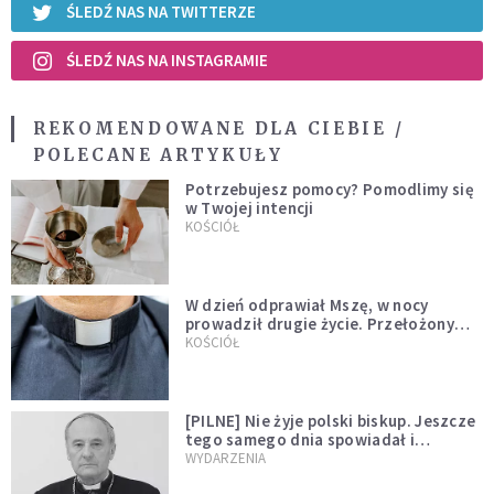
ŚLEDŹ NAS NA TWITTERZE
ŚLEDŹ NAS NA INSTAGRAMIE
REKOMENDOWANE DLA CIEBIE /
POLECANE ARTYKUŁY
Potrzebujesz pomocy? Pomodlimy się
w Twojej intencji
KOŚCIÓŁ
W dzień odprawiał Mszę, w nocy
prowadził drugie życie. Przełożony
kazał mu opuścić zakon
KOŚCIÓŁ
[PILNE] Nie żyje polski biskup. Jeszcze
tego samego dnia spowiadał i
sprawował Mszę świętą
WYDARZENIA