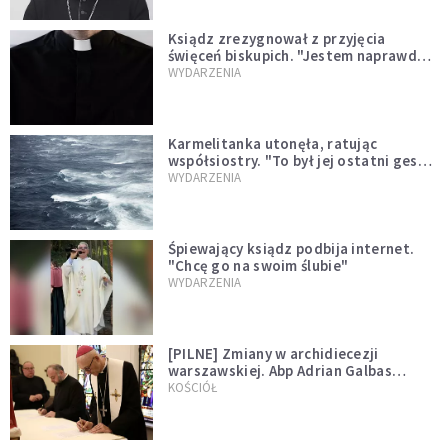
Ksiądz zrezygnował z przyjęcia
święceń biskupich. "Jestem naprawdę
niegodny"
WYDARZENIA
Karmelitanka utonęła, ratując
współsiostry. "To był jej ostatni gest
miłości"
WYDARZENIA
Śpiewający ksiądz podbija internet.
"Chcę go na swoim ślubie"
WYDARZENIA
[PILNE] Zmiany w archidiecezji
warszawskiej. Abp Adrian Galbas
wręczył dekrety nowym proboszczom
KOŚCIÓŁ