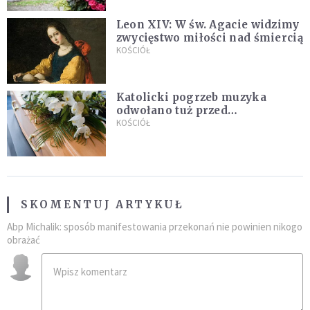
Leon XIV: W św. Agacie widzimy
zwycięstwo miłości nad śmiercią
KOŚCIÓŁ
Katolicki pogrzeb muzyka
odwołano tuż przed
uroczystością. Powodem była
KOŚCIÓŁ
przynależność do masonerii
SKOMENTUJ ARTYKUŁ
Abp Michalik: sposób manifestowania przekonań nie powinien nikogo
obrażać