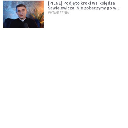
[PILNE] Podjęto kroki ws. księdza
Sawielewicza. Nie zobaczymy go w
mediach
WYDARZENIA