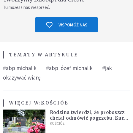
Tu możesz nas wesprzeć.
WSPOMÓŻ NAS
TEMATY W ARTYKULE
#abp michalik
#abp józef michalik
#jak
okazywać wiarę
WIĘCEJ W:
KOŚCIÓŁ
Rodzina twierdzi, że proboszcz
chciał odmówić pogrzebu. Kuria
zapowiada wyjaśnienia
KOŚCIÓŁ