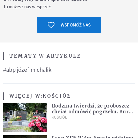
Tu możesz nas wesprzeć.
WSPOMÓŻ NAS
TEMATY W ARTYKULE
#abp józef michalik
WIĘCEJ W:
KOŚCIÓŁ
Rodzina twierdzi, że proboszcz
chciał odmówić pogrzebu. Kuria
zapowiada wyjaśnienia
KOŚCIÓŁ