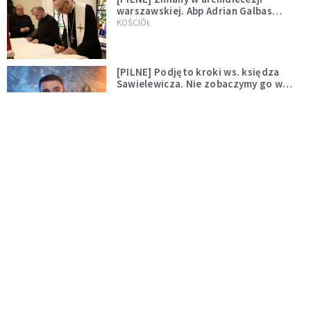
warszawskiej. Abp Adrian Galbas
wręczył dekrety nowym proboszczom
KOŚCIÓŁ
[PILNE] Podjęto kroki ws. księdza
Sawielewicza. Nie zobaczymy go w
mediach
WYDARZENIA