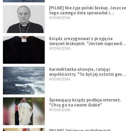
[PILNE] Nie żyje polski biskup. Jeszcze
tego samego dnia spowiadał i
sprawował Mszę świętą
WYDARZENIA
Ksiądz zrezygnował z przyjęcia
święceń biskupich. "Jestem naprawdę
niegodny"
WYDARZENIA
Karmelitanka utonęła, ratując
współsiostry. "To był jej ostatni gest
miłości"
WYDARZENIA
Śpiewający ksiądz podbija internet.
"Chcę go na swoim ślubie"
WYDARZENIA
[PILNE] Zmiany w archidiecezji