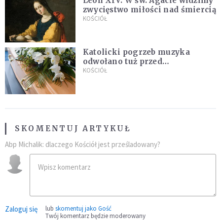
Leon XIV: W św. Agacie widzimy
zwycięstwo miłości nad śmiercią
KOŚCIÓŁ
Katolicki pogrzeb muzyka
odwołano tuż przed
uroczystością. Powodem była
KOŚCIÓŁ
przynależność do masonerii
SKOMENTUJ ARTYKUŁ
Abp Michalik: dlaczego Kościół jest prześladowany?
Zaloguj się
lub
skomentuj jako Gość
Twój komentarz będzie moderowany