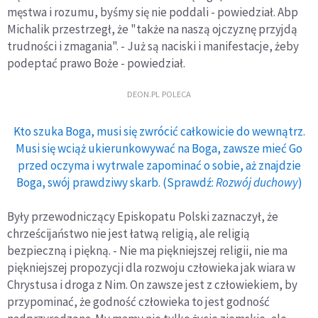
męstwa i rozumu, byśmy się nie poddali - powiedział. Abp
Michalik przestrzegł, że "także na naszą ojczyznę przyjdą
trudności i zmagania". - Już są naciski i manifestacje, żeby
podeptać prawo Boże - powiedział.
DEON.PL POLECA
Kto szuka Boga, musi się zwrócić całkowicie do wewnątrz.
Musi się wciąż ukierunkowywać na Boga, zawsze mieć Go
przed oczyma i wytrwale zapominać o sobie, aż znajdzie
Boga, swój prawdziwy skarb. (Sprawdź:
Rozwój duchowy
)
Były przewodniczący Episkopatu Polski zaznaczył, że
chrześcijaństwo nie jest łatwą religią, ale religią
bezpieczną i piękną. - Nie ma piękniejszej religii, nie ma
piękniejszej propozycji dla rozwoju człowieka jak wiara w
Chrystusa i droga z Nim. On zawsze jest z człowiekiem, by
przypominać, że godność człowieka to jest godność