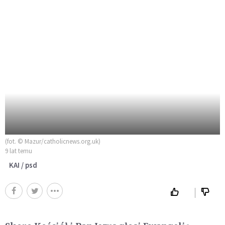
(fot. © Mazur/catholicnews.org.uk)
9 lat temu
KAI / psd