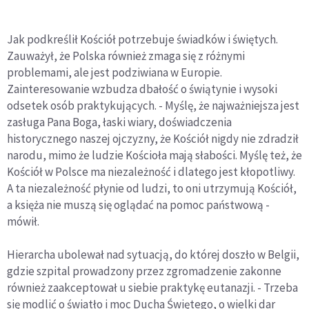
Jak podkreślił Kościół potrzebuje świadków i świętych.
Zauważył, że Polska również zmaga się z różnymi
problemami, ale jest podziwiana w Europie.
Zainteresowanie wzbudza dbałość o świątynie i wysoki
odsetek osób praktykujących. - Myślę, że najważniejsza jest
zasługa Pana Boga, łaski wiary, doświadczenia
historycznego naszej ojczyzny, że Kościół nigdy nie zdradził
narodu, mimo że ludzie Kościoła mają słabości. Myślę też, że
Kościół w Polsce ma niezależność i dlatego jest kłopotliwy.
A ta niezależność płynie od ludzi, to oni utrzymują Kościół,
a księża nie muszą się oglądać na pomoc państwową -
mówił.
Hierarcha ubolewał nad sytuacją, do której doszło w Belgii,
gdzie szpital prowadzony przez zgromadzenie zakonne
również zaakceptował u siebie praktykę eutanazji. - Trzeba
się modlić o światło i moc Ducha Świętego, o wielki dar