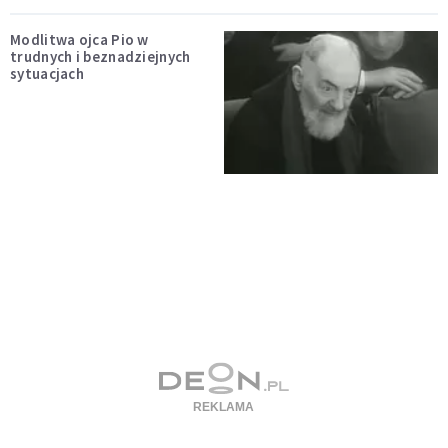
Modlitwa ojca Pio w
trudnych i beznadziejnych
sytuacjach