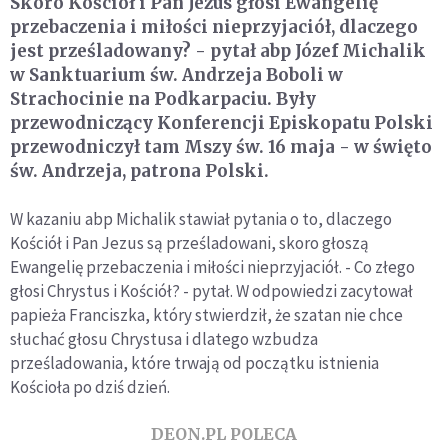
Skoro Kościół i Pan Jezus głosi Ewangelię
przebaczenia i miłości nieprzyjaciół, dlaczego
jest prześladowany? - pytał abp Józef Michalik
w Sanktuarium św. Andrzeja Boboli w
Strachocinie na Podkarpaciu. Były
przewodniczący Konferencji Episkopatu Polski
przewodniczył tam Mszy św. 16 maja - w święto
św. Andrzeja, patrona Polski.
W kazaniu abp Michalik stawiał pytania o to, dlaczego
Kościół i Pan Jezus są prześladowani, skoro głoszą
Ewangelię przebaczenia i miłości nieprzyjaciół. - Co złego
głosi Chrystus i Kościół? - pytał. W odpowiedzi zacytował
papieża Franciszka, który stwierdził, że szatan nie chce
słuchać głosu Chrystusa i dlatego wzbudza
prześladowania, które trwają od początku istnienia
Kościoła po dziś dzień.
DEON.PL POLECA