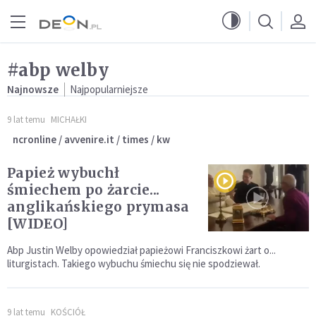
Przejdź do menu głównego
Przejdź do treści
#abp welby
Najnowsze
Najpopularniejsze
9 lat temu
MICHAŁKI
ncronline / avvenire.it / times / kw
Papież wybuchł
śmiechem po żarcie...
anglikańskiego prymasa
[WIDEO]
Abp Justin Welby opowiedział papieżowi Franciszkowi żart o...
liturgistach. Takiego wybuchu śmiechu się nie spodziewał.
9 lat temu
KOŚCIÓŁ