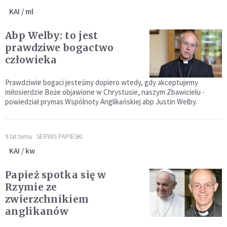
KAI / ml
Abp Welby: to jest
prawdziwe bogactwo
człowieka
Prawdziwie bogaci jesteśmy dopiero wtedy, gdy akceptujemy
miłosierdzie Boże objawione w Chrystusie, naszym Zbawicielu -
powiedział prymas Wspólnoty Anglikańskiej abp Justin Welby.
9 lat temu
SERWIS PAPIESKI
KAI / kw
Papież spotka się w
Rzymie ze
zwierzchnikiem
anglikanów