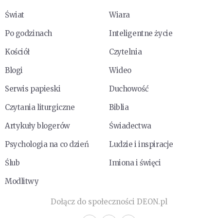
Świat
Wiara
Po godzinach
Inteligentne życie
Kościół
Czytelnia
Blogi
Wideo
Serwis papieski
Duchowość
Czytania liturgiczne
Biblia
Artykuły blogerów
Świadectwa
Psychologia na co dzień
Ludzie i inspiracje
Ślub
Imiona i święci
Modlitwy
Dołącz do społeczności DEON.pl