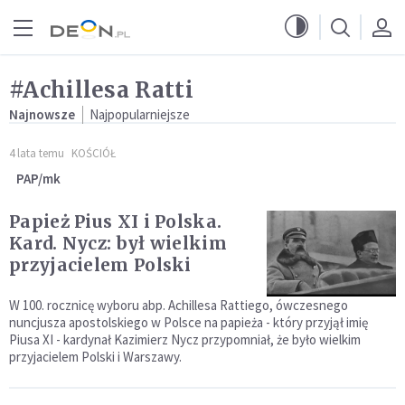
Przejdź do menu głównego
Przejdź do treści
#Achillesa Ratti
Najnowsze
Najpopularniejsze
4 lata temu
KOŚCIÓŁ
PAP/mk
Papież Pius XI i Polska.
Kard. Nycz: był wielkim
przyjacielem Polski
W 100. rocznicę wyboru abp. Achillesa Rattiego, ówczesnego
nuncjusza apostolskiego w Polsce na papieża - który przyjął imię
Piusa XI - kardynał Kazimierz Nycz przypomniał, że było wielkim
przyjacielem Polski i Warszawy.