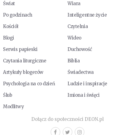
Świat
Wiara
Po godzinach
Inteligentne życie
Kościół
Czytelnia
Blogi
Wideo
Serwis papieski
Duchowość
Czytania liturgiczne
Biblia
Artykuły blogerów
Świadectwa
Psychologia na co dzień
Ludzie i inspiracje
Ślub
Imiona i święci
Modlitwy
Dołącz do społeczności DEON.pl