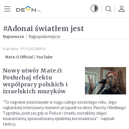
Przejdź do menu głównego
Przejdź do treści
#Adonai światłem jest
Najnowsze
Najpopularniejsze
6 lat temu
PO GODZINACH
Mate.O Official / YouTube
Nowy utwór Mate.O.
Posłuchaj efektu
współpracy polskich i
izraelskich muzyków
"To nagranie powstawało w ciągu całego ostatniego roku. Jego
najbardziej intensywny moment przypadł na okres Paschy i Wielkiego
Tygodnia, podczas gdy w Polsce i Izraelu zostaliśmy objęci
kwarantanną spowodowaną epidemią koronawirusa" - napisali
twórcy.