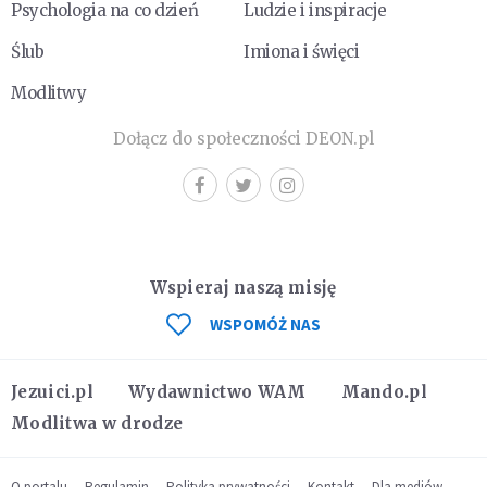
Psychologia na co dzień
Ludzie i inspiracje
Ślub
Imiona i święci
Modlitwy
Dołącz do społeczności DEON.pl
Wspieraj naszą misję
WSPOMÓŻ NAS
Jezuici.pl
Wydawnictwo WAM
Mando.pl
Modlitwa w drodze
O portalu
Regulamin
Polityka prywatności
Kontakt
Dla mediów