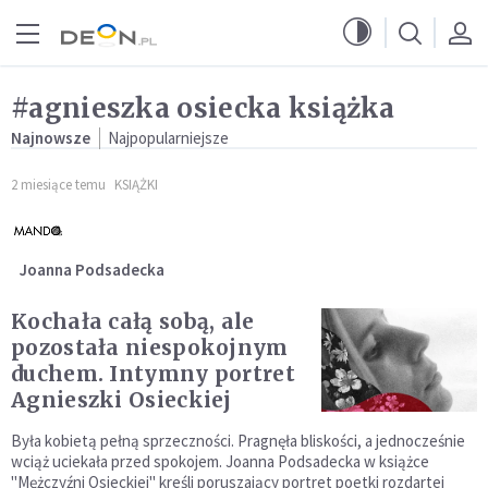
Przejdź do menu głównego
Przejdź do treści
#agnieszka osiecka książka
Najnowsze
Najpopularniejsze
2 miesiące temu
KSIĄŻKI
Joanna Podsadecka
Kochała całą sobą, ale
pozostała niespokojnym
duchem. Intymny portret
Agnieszki Osieckiej
Była kobietą pełną sprzeczności. Pragnęła bliskości, a jednocześnie
wciąż uciekała przed spokojem. Joanna Podsadecka w książce
"Mężczyźni Osieckiej" kreśli poruszający portret poetki rozdartej