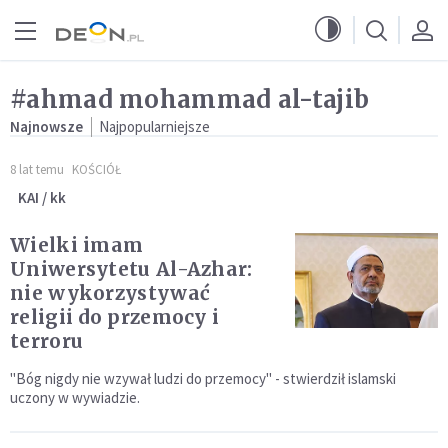
Przejdź do menu głównego
Przejdź do treści
#ahmad mohammad al-tajib
Najnowsze
Najpopularniejsze
8 lat temu
KOŚCIÓŁ
KAI / kk
Wielki imam
Uniwersytetu Al-Azhar:
nie wykorzystywać
religii do przemocy i
terroru
"Bóg nigdy nie wzywał ludzi do przemocy" - stwierdził islamski
uczony w wywiadzie.