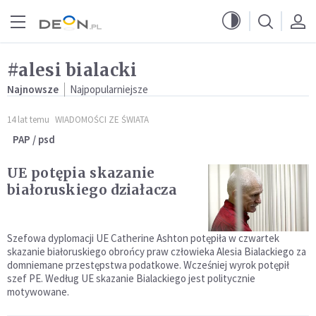
Przejdź do menu głównego
Przejdź do treści
#alesi bialacki
Najnowsze
Najpopularniejsze
14 lat temu
WIADOMOŚCI ZE ŚWIATA
PAP / psd
UE potępia skazanie
białoruskiego działacza
Szefowa dyplomacji UE Catherine Ashton potępiła w czwartek
skazanie białoruskiego obrońcy praw człowieka Alesia Bialackiego za
domniemane przestępstwa podatkowe. Wcześniej wyrok potępił
szef PE. Według UE skazanie Bialackiego jest politycznie
motywowane.