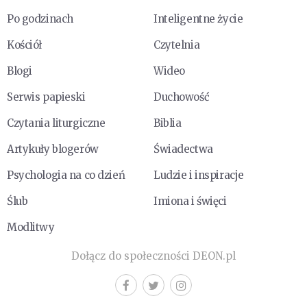
Po godzinach
Inteligentne życie
Kościół
Czytelnia
Blogi
Wideo
Serwis papieski
Duchowość
Czytania liturgiczne
Biblia
Artykuły blogerów
Świadectwa
Psychologia na co dzień
Ludzie i inspiracje
Ślub
Imiona i święci
Modlitwy
Dołącz do społeczności DEON.pl