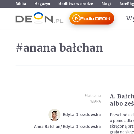
Przejdź do menu głównego
Przejdź do treści
Biblia
Magazyn
Modlitwa w drodze
Blogi
faceBó
Wy
Radio DEON
#anana bałchan
A. Bałc
9 lat temu
WIARA
albo ze
Edyta Drozdowska
Przychodzi d
o pomoc dla
skręconą prze
Anna Bałchan/ Edyta Drozdowska
grała na skrz