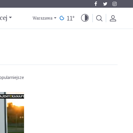
11
°
cej
Warszawa
opularniejsze