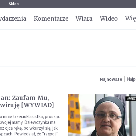
g
Sklep
Wię
darzenia
Komentarze
Wiara
Wideo
Najnowsze
Najp
han: Zaufam Mu,
świruję [WYWIAD]
o mnie trzecioklasistka, prosząc
 swojej mamy. Dziewczynka ma
z ojca rękę, bo wkurzył się, jak
ypcach. Powiedział, że "rzępoli".