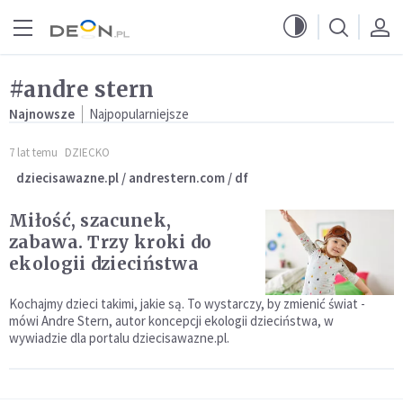
Przejdź do menu głównego
Przejdź do treści
#andre stern
Najnowsze
Najpopularniejsze
7 lat temu
DZIECKO
dziecisawazne.pl / andrestern.com / df
Miłość, szacunek,
zabawa. Trzy kroki do
ekologii dzieciństwa
Kochajmy dzieci takimi, jakie są. To wystarczy, by zmienić świat -
mówi Andre Stern, autor koncepcji ekologii dzieciństwa, w
wywiadzie dla portalu dziecisawazne.pl.