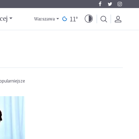
11
°
cej
Warszawa
opularniejsze