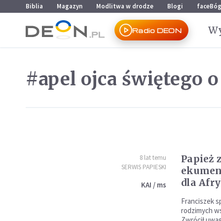
Przejdź do menu głównego
Przejdź do treści
Biblia
Magazyn
Modlitwa w drodze
Blogi
faceBó
Wy
Radio DEON
#apel ojca świętego o
Papież 
8 lat temu
SERWIS PAPIESKI
ekumen
dla Afr
KAI / ms
Franciszek s
rodzimych ws
Zwrócił uwag