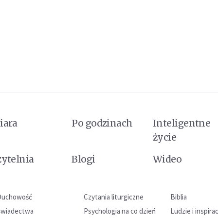
iara
Po godzinach
Inteligentne
życie
zytelnia
Blogi
Wideo
Duchowość
Czytania liturgiczne
Biblia
Świadectwa
Psychologia na co dzień
Ludzie i inspira