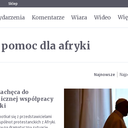
g
Sklep
Wię
darzenia
Komentarze
Wiara
Wideo
 pomoc dla afryki
Najnowsze
Najp
zachęca do
icznej współpracy
yki
potkał się z przedstawicielami
pólnot protestanckich z Afryki.
ę na dramatyczną sytuację