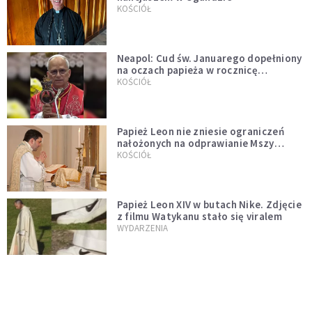
KOŚCIÓŁ
Neapol: Cud św. Januarego dopełniony
na oczach papieża w rocznicę
pontyfikatu!
KOŚCIÓŁ
Papież Leon nie zniesie ograniczeń
nałożonych na odprawianie Mszy
trydenckiej. „Traditionis custodes”
KOŚCIÓŁ
zostaje w mocy
Papież Leon XIV w butach Nike. Zdjęcie
z filmu Watykanu stało się viralem
WYDARZENIA