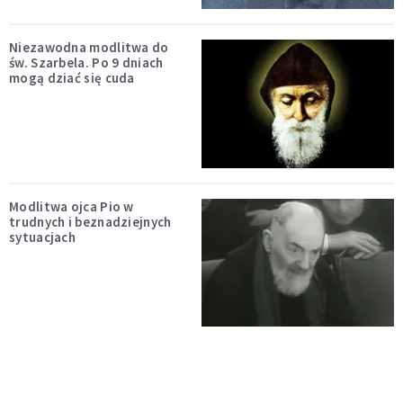
Niezawodna modlitwa do
św. Szarbela. Po 9 dniach
mogą dziać się cuda
Modlitwa ojca Pio w
trudnych i beznadziejnych
sytuacjach