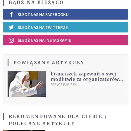
BĄDŹ NA BIEŻĄCO
ŚLEDŹ NAS NA FACEBOOKU
ŚLEDŹ NAS NA TWITTERZE
ŚLEDŹ NAS NA INSTAGRAMIE
POWIĄZANE ARTYKUŁY
Franciszek zapewnił o swej
modlitwie za organizatorów i
uczestników "Olimpiad
SERWIS PAPIESKI
Specjalnych"
REKOMENDOWANE DLA CIEBIE /
POLECANE ARTYKUŁY