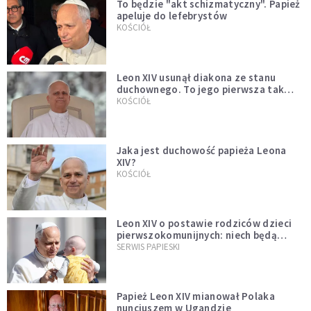
To będzie "akt schizmatyczny". Papież
apeluje do lefebrystów
KOŚCIÓŁ
Leon XIV usunął diakona ze stanu
duchownego. To jego pierwsza tak
bezprecedensowa decyzja
KOŚCIÓŁ
Jaka jest duchowość papieża Leona
XIV?
KOŚCIÓŁ
Leon XIV o postawie rodziców dzieci
pierwszokomunijnych: niech będą
przykładem
SERWIS PAPIESKI
Papież Leon XIV mianował Polaka
nuncjuszem w Ugandzie