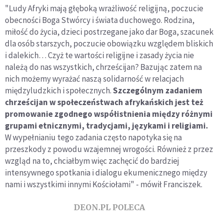
"Ludy Afryki mają głęboką wrażliwość religijną, poczucie
obecności Boga Stwórcy i świata duchowego. Rodzina,
miłość do życia, dzieci postrzegane jako dar Boga, szacunek
dla osób starszych, poczucie obowiązku względem bliskich
i dalekich… Czyż te wartości religijne i zasady życia nie
należą do nas wszystkich, chrześcijan? Bazując zatem na
nich możemy wyrażać naszą solidarność w relacjach
międzyludzkich i społecznych.
Szczególnym zadaniem
chrześcijan w społeczeństwach afrykańskich jest też
promowanie zgodnego współistnienia między różnymi
grupami etnicznymi, tradycjami, językami i religiami.
W wypełnianiu tego zadania często napotyka się na
przeszkody z powodu wzajemnej wrogości. Również z przez
wzgląd na to, chciałbym więc zachęcić do bardziej
intensywnego spotkania i dialogu ekumenicznego między
nami i wszystkimi innymi Kościołami" - mówił Franciszek.
DEON.PL POLECA