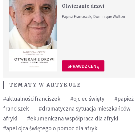
Otwieranie drzwi
Papież Franciszek, Dominique Wolton
SPRAWDŹ CENĘ
TEMATY W ARTYKULE
#aktualnościfranciszek
#ojciec święty
#papież
franciszek
#dramatyczna sytuacja mieszkańców
afryki
#ekumeniczna współpraca dla afryki
#apel ojca świętego o pomoc dla afryki