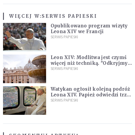
WIĘCEJ W:
SERWIS PAPIESKI
Opublikowano program wizyty
Leona XIV we Francji
SERWIS PAPIESKI
Leon XIV: Modlitwa jest czymś
więcej niż techniką. "Odkryjmy
ją na nowo"
SERWIS PAPIESKI
Watykan ogłosił kolejną podróż
Leona XIV. Papież odwiedzi trzy
kraje Ameryki Południowej
SERWIS PAPIESKI