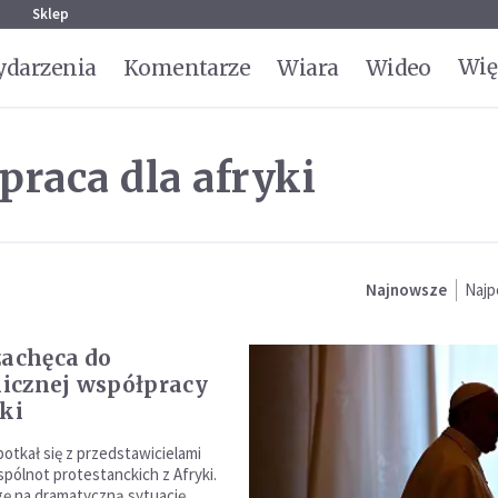
g
Sklep
Wię
darzenia
Komentarze
Wiara
Wideo
raca dla afryki
Najnowsze
Najp
zachęca do
icznej współpracy
yki
potkał się z przedstawicielami
pólnot protestanckich z Afryki.
ę na dramatyczną sytuację