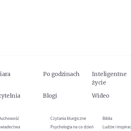
iara
Po godzinach
Inteligentne
życie
zytelnia
Blogi
Wideo
Duchowość
Czytania liturgiczne
Biblia
Świadectwa
Psychologia na co dzień
Ludzie i inspira