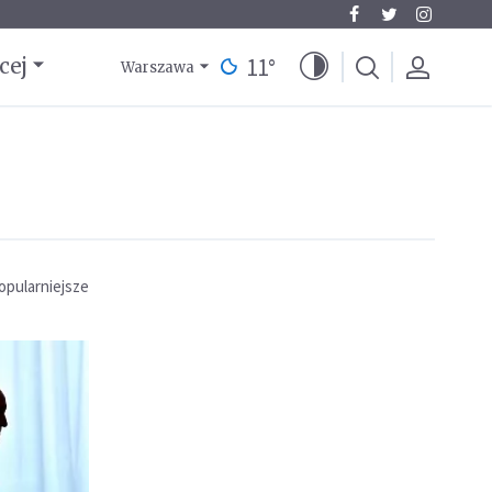
11
°
cej
Warszawa
opularniejsze